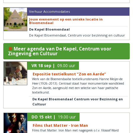
Verhuur Accommodaties
Jouw evenement op een unieke locatie in
Bloemendaal
De Kapel Bloemendaal
De Kapel Bloemendaal, Centrum voor bezinning en cultuur
Meer agenda van De Kapel, Centrum voor
Zingeving en Cultuur
VR 18 sep |
09.00 uur
Expositie textielkunst “Zon en Aarde”
Werk van de Bloemendaalse textielkunstenares Hanne Meijer-de
Heer (1926–2013). Centraal staat haar monumentale wandkleed
Zon en Aarde, aangevuld met een selectie van haar poëtische
textielkunst.
De Kapel Bloemendaal Centrum voor Bezinning en
Cultuur
DO 15 okt |
19.00 uur
Films that Matter - Iron Man
Films that Matter: Iron Man met nagesprek o.l.v. filosoof Ward