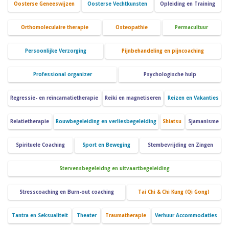
Oosterse Geneeswijzen
Oosterse Vechtkunsten
Opleiding en Training
Orthomoleculaire therapie
Osteopathie
Permacultuur
Persoonlijke Verzorging
Pijnbehandeling en pijncoaching
Professional organizer
Psychologische hulp
Regressie- en reïncarnatietherapie
Reiki en magnetiseren
Reizen en Vakanties
Relatietherapie
Rouwbegeleiding en verliesbegeleiding
Shiatsu
Sjamanisme
Spirituele Coaching
Sport en Beweging
Stembevrijding en Zingen
Stervensbegeleidng en uitvaartbegeleiding
Stresscoaching en Burn-out coaching
Tai Chi & Chi Kung (Qi Gong)
Tantra en Seksualiteit
Theater
Traumatherapie
Verhuur Accommodaties