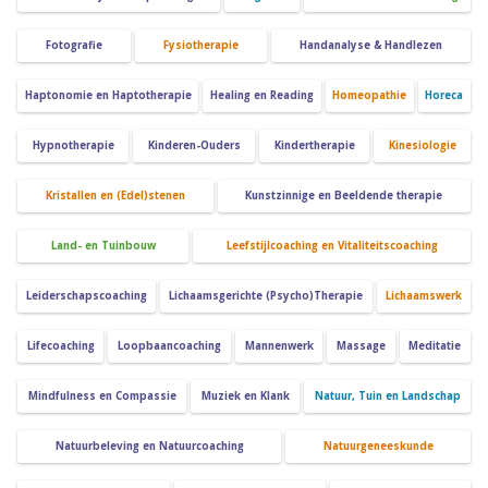
Fotografie
Fysiotherapie
Handanalyse & Handlezen
Haptonomie en Haptotherapie
Healing en Reading
Homeopathie
Horeca
Hypnotherapie
Kinderen-Ouders
Kindertherapie
Kinesiologie
Kristallen en (Edel)stenen
Kunstzinnige en Beeldende therapie
Land- en Tuinbouw
Leefstijlcoaching en Vitaliteitscoaching
Leiderschapscoaching
Lichaamsgerichte (Psycho)Therapie
Lichaamswerk
Lifecoaching
Loopbaancoaching
Mannenwerk
Massage
Meditatie
Mindfulness en Compassie
Muziek en Klank
Natuur, Tuin en Landschap
Natuurbeleving en Natuurcoaching
Natuurgeneeskunde