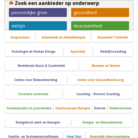
Zoek een aanbieder op onderwerp
persoonlijke groei
gezondheid
welzijn
duurzaamheid
Acupunctuur
Ademwerk en Ademtherapie
Alexander Techniek
Astrologie en Human Design
Ayurveda
Bedrijfscoaching
Beeldende Kunst & Creativiteit
Bouwen en Wonen
Centra voor Bewustwording
Centra voor Gezondheidszorg
Circulaire economie
Coaching - Diverse Coaching
Communicatie en presentatie
Craniosacraal therapie
Dansen
Deeleconomie
Energetisch werk en therapie
Energie- en klimaatbeheer
Familie- en Systeemopstellingen
Feng Shui
Financiële dienstverlening