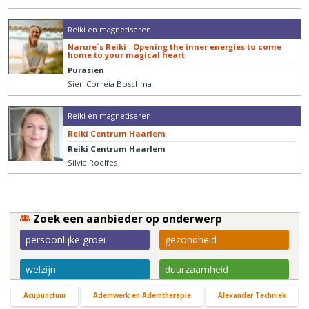
Reiki en magnetiseren
Narure´s Reiki - Opening the inner energies to come
home to your magical heart
Purasien
Sien Correia Boschma
Reiki en magnetiseren
Reiki Centrum Haarlem
Reiki Centrum Haarlem
Silvia Roelfes
Zoek een aanbieder op onderwerp
persoonlijke groei
gezondheid
welzijn
duurzaamheid
Acupunctuur
Ademwerk en Ademtherapie
Alexander Techniek