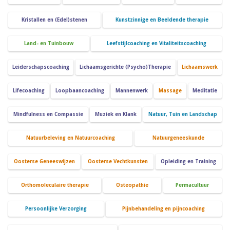
Kristallen en (Edel)stenen
Kunstzinnige en Beeldende therapie
Land- en Tuinbouw
Leefstijlcoaching en Vitaliteitscoaching
Leiderschapscoaching
Lichaamsgerichte (Psycho)Therapie
Lichaamswerk
Lifecoaching
Loopbaancoaching
Mannenwerk
Massage
Meditatie
Mindfulness en Compassie
Muziek en Klank
Natuur, Tuin en Landschap
Natuurbeleving en Natuurcoaching
Natuurgeneeskunde
Oosterse Geneeswijzen
Oosterse Vechtkunsten
Opleiding en Training
Orthomoleculaire therapie
Osteopathie
Permacultuur
Persoonlijke Verzorging
Pijnbehandeling en pijncoaching