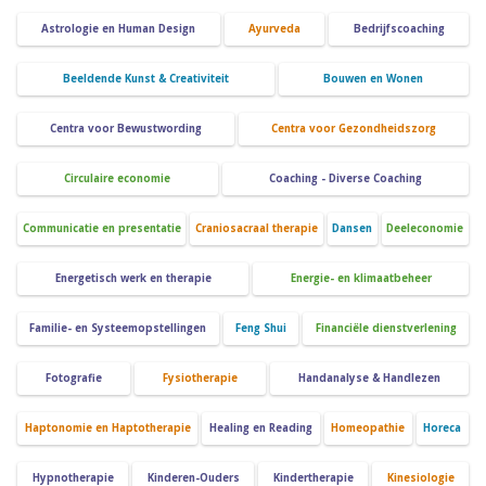
Astrologie en Human Design
Ayurveda
Bedrijfscoaching
Beeldende Kunst & Creativiteit
Bouwen en Wonen
Centra voor Bewustwording
Centra voor Gezondheidszorg
Circulaire economie
Coaching - Diverse Coaching
Communicatie en presentatie
Craniosacraal therapie
Dansen
Deeleconomie
Energetisch werk en therapie
Energie- en klimaatbeheer
Familie- en Systeemopstellingen
Feng Shui
Financiële dienstverlening
Fotografie
Fysiotherapie
Handanalyse & Handlezen
Haptonomie en Haptotherapie
Healing en Reading
Homeopathie
Horeca
Hypnotherapie
Kinderen-Ouders
Kindertherapie
Kinesiologie