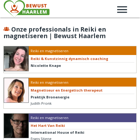
Onze professionals in Reiki en
magnetiseren | Bewust Haarlem
Reiki en magnetiseren
Reiki & Kunstzinnig dynamisch coaching
Nicolette Knape
Reiki en magnetiseren
Magnetiseur en Energetisch therapeut
Praktijk Bronenergie
Judith Pronk
Reiki en magnetiseren
Het Hart Van Reiki
International House of Reiki
Frans Stiene