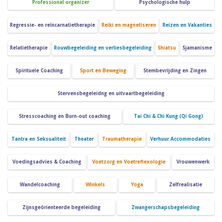
Professional organizer
Psychologische hulp
Regressie- en reïncarnatietherapie
Reiki en magnetiseren
Reizen en Vakanties
Relatietherapie
Rouwbegeleiding en verliesbegeleiding
Shiatsu
Sjamanisme
Spirituele Coaching
Sport en Beweging
Stembevrijding en Zingen
Stervensbegeleidng en uitvaartbegeleiding
Stresscoaching en Burn-out coaching
Tai Chi & Chi Kung (Qi Gong)
Tantra en Seksualiteit
Theater
Traumatherapie
Verhuur Accommodaties
Voedingsadvies & Coaching
Voetzorg en Voetreflexologie
Vrouwenwerk
Wandelcoaching
Winkels
Yoga
Zelfrealisatie
Zijnsgeörienteerde begeleiding
Zwangerschapsbegeleiding