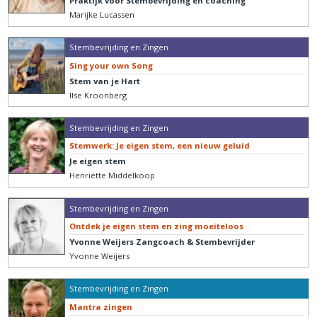
Praktijk voor Stembevrijding en coaching
Marijke Lucassen
Stembevrijding en Zingen
Sing your own Song
Stem van je Hart
Ilse Kroonberg
Stembevrijding en Zingen
Stemwerk: Je eigen stem, een nieuw geluid
Je eigen stem
Henriëtte Middelkoop
Stembevrijding en Zingen
Ontdek je eigen stem en zing moeiteloos
Yvonne Weijers Zangcoach & Stembevrijder
Yvonne Weijers
Stembevrijding en Zingen
Mantra zingen