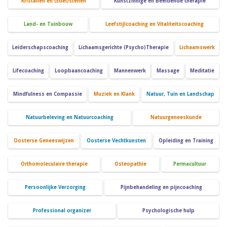
Kristallen en (Edel)stenen
Kunstzinnige en Beeldende therapie
Land- en Tuinbouw
Leefstijlcoaching en Vitaliteitscoaching
Leiderschapscoaching
Lichaamsgerichte (Psycho)Therapie
Lichaamswerk
Lifecoaching
Loopbaancoaching
Mannenwerk
Massage
Meditatie
Mindfulness en Compassie
Muziek en Klank
Natuur, Tuin en Landschap
Natuurbeleving en Natuurcoaching
Natuurgeneeskunde
Oosterse Geneeswijzen
Oosterse Vechtkunsten
Opleiding en Training
Orthomoleculaire therapie
Osteopathie
Permacultuur
Persoonlijke Verzorging
Pijnbehandeling en pijncoaching
Professional organizer
Psychologische hulp