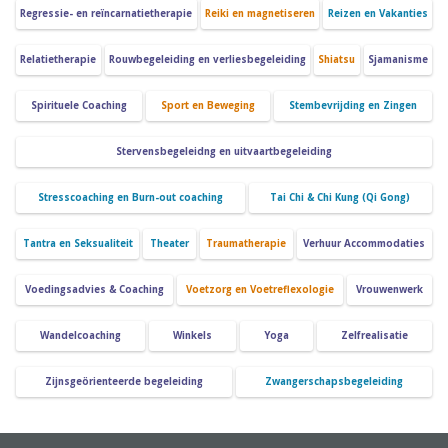
Regressie- en reïncarnatietherapie
Reiki en magnetiseren
Reizen en Vakanties
Relatietherapie
Rouwbegeleiding en verliesbegeleiding
Shiatsu
Sjamanisme
Spirituele Coaching
Sport en Beweging
Stembevrijding en Zingen
Stervensbegeleidng en uitvaartbegeleiding
Stresscoaching en Burn-out coaching
Tai Chi & Chi Kung (Qi Gong)
Tantra en Seksualiteit
Theater
Traumatherapie
Verhuur Accommodaties
Voedingsadvies & Coaching
Voetzorg en Voetreflexologie
Vrouwenwerk
Wandelcoaching
Winkels
Yoga
Zelfrealisatie
Zijnsgeörienteerde begeleiding
Zwangerschapsbegeleiding