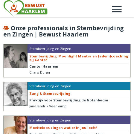
Onze professionals in Stembevrijding
en Zingen | Bewust Haarlem
Stembevrijding en Zingen
Stembevrijding, Moonlight Mantra en (adem)coaching
bij Canto!
Canto! Haarlem
Charo Durán
Stembevrijding en Zingen
Zang & Stembevrijding
Praktijk voor Stembevrijding de Notenboom
Jan-Hendrik Veenkamp
Stembevrijding en Zingen
Moeiteloos zingen wat er in jou leeft!