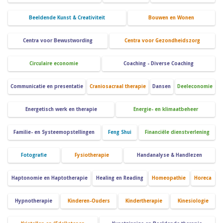
Beeldende Kunst & Creativiteit
Bouwen en Wonen
Centra voor Bewustwording
Centra voor Gezondheidszorg
Circulaire economie
Coaching - Diverse Coaching
Communicatie en presentatie
Craniosacraal therapie
Dansen
Deeleconomie
Energetisch werk en therapie
Energie- en klimaatbeheer
Familie- en Systeemopstellingen
Feng Shui
Financiële dienstverlening
Fotografie
Fysiotherapie
Handanalyse & Handlezen
Haptonomie en Haptotherapie
Healing en Reading
Homeopathie
Horeca
Hypnotherapie
Kinderen-Ouders
Kindertherapie
Kinesiologie