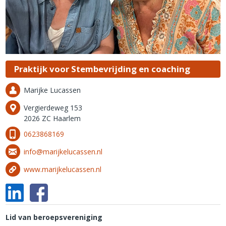
Praktijk voor Stembevrijding en coaching
Marijke Lucassen
Vergierdeweg 153
2026 ZC Haarlem
0623868169
info@marijkelucassen.nl
www.marijkelucassen.nl
Lid van beroepsvereniging