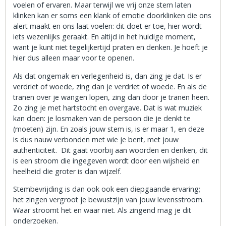
voelen of ervaren. Maar terwijl we vrij onze stem laten
klinken kan er soms een klank of emotie doorklinken die ons
alert maakt en ons laat voelen: dit doet er toe, hier wordt
iets wezenlijks geraakt. En altijd in het huidige moment,
want je kunt niet tegelijkertijd praten en denken. Je hoeft je
hier dus alleen maar voor te openen.
Als dat ongemak en verlegenheid is, dan zing je dat. Is er
verdriet of woede, zing dan je verdriet of woede. En als de
tranen over je wangen lopen, zing dan door je tranen heen.
Zo zing je met hartstocht en overgave. Dat is wat muziek
kan doen: je losmaken van de persoon die je denkt te
(moeten) zijn. En zoals jouw stem is, is er maar 1, en deze
is dus nauw verbonden met wie je bent, met jouw
authenticiteit. Dit gaat voorbij aan woorden en denken, dit
is een stroom die ingegeven wordt door een wijsheid en
heelheid die groter is dan wijzelf.
Stembevrijding is dan ook ook een diepgaande ervaring;
het zingen vergroot je bewustzijn van jouw levensstroom.
Waar stroomt het en waar niet. Als zingend mag je dit
onderzoeken.