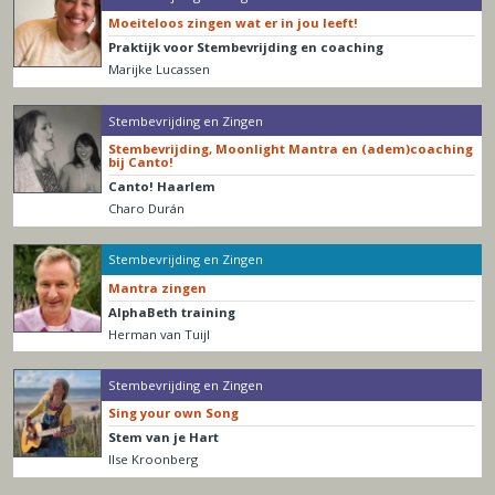
Moeiteloos zingen wat er in jou leeft!
Praktijk voor Stembevrijding en coaching
Marijke Lucassen
Stembevrijding en Zingen
Stembevrijding, Moonlight Mantra en (adem)coaching
bij Canto!
Canto! Haarlem
Charo Durán
Stembevrijding en Zingen
Mantra zingen
AlphaBeth training
Herman van Tuijl
Stembevrijding en Zingen
Sing your own Song
Stem van je Hart
Ilse Kroonberg