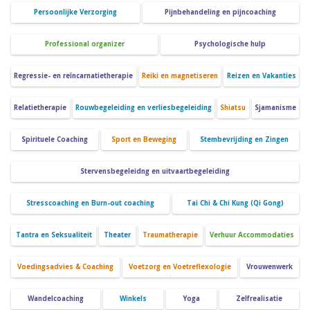
Persoonlijke Verzorging
Pijnbehandeling en pijncoaching
Professional organizer
Psychologische hulp
Regressie- en reïncarnatietherapie
Reiki en magnetiseren
Reizen en Vakanties
Relatietherapie
Rouwbegeleiding en verliesbegeleiding
Shiatsu
Sjamanisme
Spirituele Coaching
Sport en Beweging
Stembevrijding en Zingen
Stervensbegeleidng en uitvaartbegeleiding
Stresscoaching en Burn-out coaching
Tai Chi & Chi Kung (Qi Gong)
Tantra en Seksualiteit
Theater
Traumatherapie
Verhuur Accommodaties
Voedingsadvies & Coaching
Voetzorg en Voetreflexologie
Vrouwenwerk
Wandelcoaching
Winkels
Yoga
Zelfrealisatie