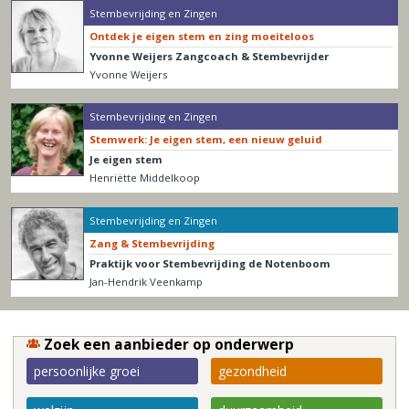
Stembevrijding en Zingen
Ontdek je eigen stem en zing moeiteloos
Yvonne Weijers Zangcoach & Stembevrijder
Yvonne Weijers
Stembevrijding en Zingen
Stemwerk: Je eigen stem, een nieuw geluid
Je eigen stem
Henriëtte Middelkoop
Stembevrijding en Zingen
Zang & Stembevrijding
Praktijk voor Stembevrijding de Notenboom
Jan-Hendrik Veenkamp
Zoek een aanbieder op onderwerp
persoonlijke groei
gezondheid