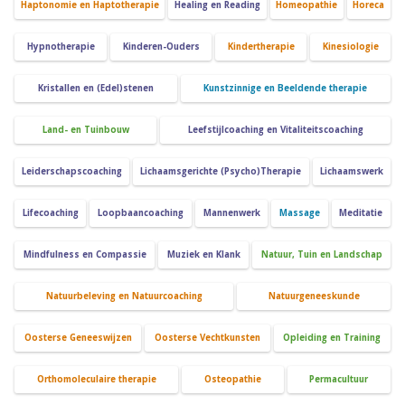
Haptonomie en Haptotherapie
Healing en Reading
Homeopathie
Horeca
Hypnotherapie
Kinderen-Ouders
Kindertherapie
Kinesiologie
Kristallen en (Edel)stenen
Kunstzinnige en Beeldende therapie
Land- en Tuinbouw
Leefstijlcoaching en Vitaliteitscoaching
Leiderschapscoaching
Lichaamsgerichte (Psycho)Therapie
Lichaamswerk
Lifecoaching
Loopbaancoaching
Mannenwerk
Massage
Meditatie
Mindfulness en Compassie
Muziek en Klank
Natuur, Tuin en Landschap
Natuurbeleving en Natuurcoaching
Natuurgeneeskunde
Oosterse Geneeswijzen
Oosterse Vechtkunsten
Opleiding en Training
Orthomoleculaire therapie
Osteopathie
Permacultuur