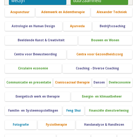
welzijn
duurzaamheid
Acupunctuur
Ademwerk en Ademtherapie
Alexander Techniek
Astrologie en Human Design
Ayurveda
Bedrijfscoaching
Beeldende Kunst & Creativiteit
Bouwen en Wonen
Centra voor Bewustwording
Centra voor Gezondheidszorg
Circulaire economie
Coaching - Diverse Coaching
Communicatie en presentatie
Craniosacraal therapie
Dansen
Deeleconomie
Energetisch werk en therapie
Energie- en klimaatbeheer
Familie- en Systeemopstellingen
Feng Shui
Financiële dienstverlening
Fotografie
Fysiotherapie
Handanalyse & Handlezen