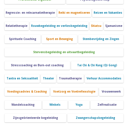
Regressie- en reïncarnatietherapie
Reiki en magnetiseren
Reizen en Vakanties
Relatietherapie
Rouwbegeleiding en verliesbegeleiding
Shiatsu
Sjamanisme
Spirituele Coaching
Sport en Beweging
Stembevrijding en Zingen
Stervensbegeleidng en uitvaartbegeleiding
Stresscoaching en Burn-out coaching
Tai Chi & Chi Kung (Qi Gong)
Tantra en Seksualiteit
Theater
Traumatherapie
Verhuur Accommodaties
Voedingsadvies & Coaching
Voetzorg en Voetreflexologie
Vrouwenwerk
Wandelcoaching
Winkels
Yoga
Zelfrealisatie
Zijnsgeörienteerde begeleiding
Zwangerschapsbegeleiding