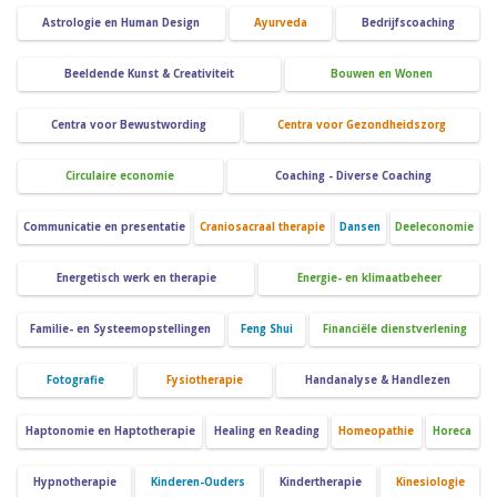
Astrologie en Human Design
Ayurveda
Bedrijfscoaching
Beeldende Kunst & Creativiteit
Bouwen en Wonen
Centra voor Bewustwording
Centra voor Gezondheidszorg
Circulaire economie
Coaching - Diverse Coaching
Communicatie en presentatie
Craniosacraal therapie
Dansen
Deeleconomie
Energetisch werk en therapie
Energie- en klimaatbeheer
Familie- en Systeemopstellingen
Feng Shui
Financiële dienstverlening
Fotografie
Fysiotherapie
Handanalyse & Handlezen
Haptonomie en Haptotherapie
Healing en Reading
Homeopathie
Horeca
Hypnotherapie
Kinderen-Ouders
Kindertherapie
Kinesiologie