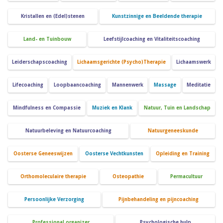
Kristallen en (Edel)stenen
Kunstzinnige en Beeldende therapie
Land- en Tuinbouw
Leefstijlcoaching en Vitaliteitscoaching
Leiderschapscoaching
Lichaamsgerichte (Psycho)Therapie
Lichaamswerk
Lifecoaching
Loopbaancoaching
Mannenwerk
Massage
Meditatie
Mindfulness en Compassie
Muziek en Klank
Natuur, Tuin en Landschap
Natuurbeleving en Natuurcoaching
Natuurgeneeskunde
Oosterse Geneeswijzen
Oosterse Vechtkunsten
Opleiding en Training
Orthomoleculaire therapie
Osteopathie
Permacultuur
Persoonlijke Verzorging
Pijnbehandeling en pijncoaching
Professional organizer
Psychologische hulp