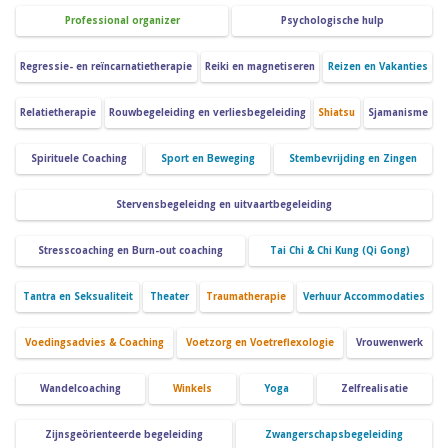
Professional organizer
Psychologische hulp
Regressie- en reïncarnatietherapie
Reiki en magnetiseren
Reizen en Vakanties
Relatietherapie
Rouwbegeleiding en verliesbegeleiding
Shiatsu
Sjamanisme
Spirituele Coaching
Sport en Beweging
Stembevrijding en Zingen
Stervensbegeleidng en uitvaartbegeleiding
Stresscoaching en Burn-out coaching
Tai Chi & Chi Kung (Qi Gong)
Tantra en Seksualiteit
Theater
Traumatherapie
Verhuur Accommodaties
Voedingsadvies & Coaching
Voetzorg en Voetreflexologie
Vrouwenwerk
Wandelcoaching
Winkels
Yoga
Zelfrealisatie
Zijnsgeörienteerde begeleiding
Zwangerschapsbegeleiding