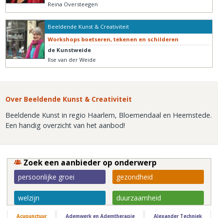
Reina Oversteegen
Beeldende Kunst & Creativiteit
Workshops boetseren, tekenen en schilderen
de Kunstweide
Ilse van der Weide
Over Beeldende Kunst & Creativiteit
Beeldende Kunst in regio Haarlem, Bloemendaal en Heemstede.
Een handig overzicht van het aanbod!
Zoek een aanbieder op onderwerp
persoonlijke groei
gezondheid
welzijn
duurzaamheid
Acupunctuur
Ademwerk en Ademtherapie
Alexander Techniek