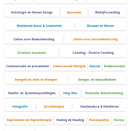
Astrologie en Human Design
Ayurveda
Bedrijfscoaching
Beeldende Kunst & Creativiteit
Bouwen en Wonen
Centra voor Bewustwording
Centra voor Gezondheidszorg
Circulaire economie
Coaching - Diverse Coaching
Communicatie en presentatie
Craniosacraal therapie
Dansen
Deeleconomie
Energetisch werk en therapie
Energie- en klimaatbeheer
Familie- en Systeemopstellingen
Feng Shui
Financiële dienstverlening
Fotografie
Fysiotherapie
Handanalyse & Handlezen
Haptonomie en Haptotherapie
Healing en Reading
Homeopathie
Horeca