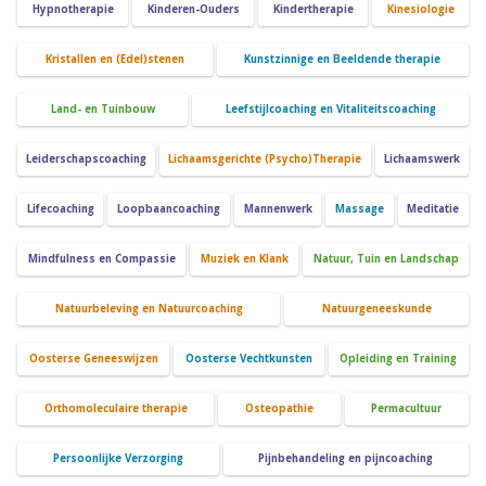
Hypnotherapie
Kinderen-Ouders
Kindertherapie
Kinesiologie
Kristallen en (Edel)stenen
Kunstzinnige en Beeldende therapie
Land- en Tuinbouw
Leefstijlcoaching en Vitaliteitscoaching
Leiderschapscoaching
Lichaamsgerichte (Psycho)Therapie
Lichaamswerk
Lifecoaching
Loopbaancoaching
Mannenwerk
Massage
Meditatie
Mindfulness en Compassie
Muziek en Klank
Natuur, Tuin en Landschap
Natuurbeleving en Natuurcoaching
Natuurgeneeskunde
Oosterse Geneeswijzen
Oosterse Vechtkunsten
Opleiding en Training
Orthomoleculaire therapie
Osteopathie
Permacultuur
Persoonlijke Verzorging
Pijnbehandeling en pijncoaching