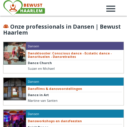
Onze professionals in Dansen | Bewust
Haarlem
Dansen
Dansklooster: Conscious dance - Ecstatic dance -
Dansrituelen - Dansretraites
Dance Church
Suzan en Michael
Dansen
Dansfilms & dansvoorstellingen
Dance in Art
Martine van Santen
Dansen
Dansworkshops en dansfeesten