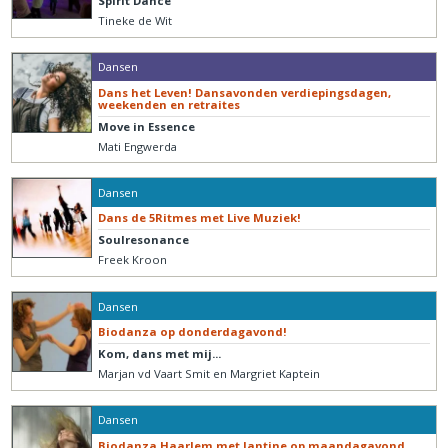
Spirit Dance
Tineke de Wit
Dansen
Dans het Leven! Dansavonden verdiepingsdagen,
weekenden en retraites
Move in Essence
Mati Engwerda
Dansen
Dans de 5Ritmes met Live Muziek!
Soulresonance
Freek Kroon
Dansen
Biodanza op donderdagavond!
Kom, dans met mij...
Marjan vd Vaart Smit en Margriet Kaptein
Dansen
Biodanza Haarlem met Jantine op maandagavond