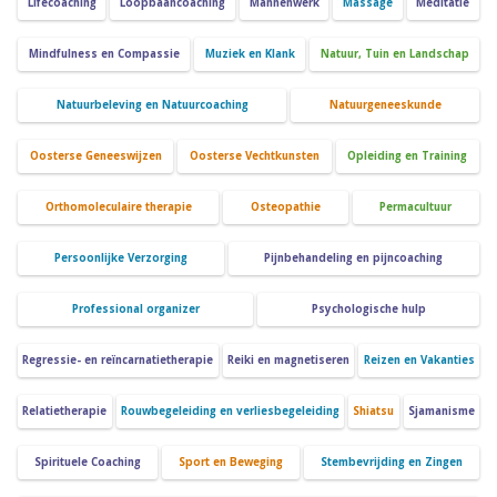
Lifecoaching
Loopbaancoaching
Mannenwerk
Massage
Meditatie
Mindfulness en Compassie
Muziek en Klank
Natuur, Tuin en Landschap
Natuurbeleving en Natuurcoaching
Natuurgeneeskunde
Oosterse Geneeswijzen
Oosterse Vechtkunsten
Opleiding en Training
Orthomoleculaire therapie
Osteopathie
Permacultuur
Persoonlijke Verzorging
Pijnbehandeling en pijncoaching
Professional organizer
Psychologische hulp
Regressie- en reïncarnatietherapie
Reiki en magnetiseren
Reizen en Vakanties
Relatietherapie
Rouwbegeleiding en verliesbegeleiding
Shiatsu
Sjamanisme
Spirituele Coaching
Sport en Beweging
Stembevrijding en Zingen