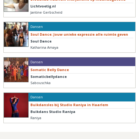
Lichtvoetig.nl
Jantine Gerbscheid
Dansen
Soul Dance: Jouw unieke expressie alle ruimte geven
Soul Dance
Katharina Amaya
Dansen
Somatic Belly Dance
Somaticbellydance
Sabouschka
Dansen
Buikdansles bij Studio Raniya in Haarlem
Buikdans Studio Raniya
Raniya