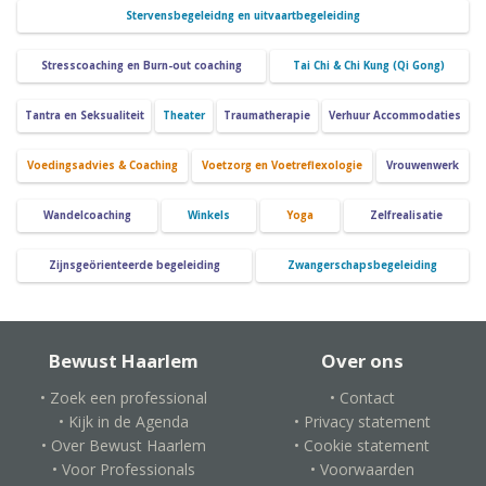
Stervensbegeleidng en uitvaartbegeleiding
Stresscoaching en Burn-out coaching
Tai Chi & Chi Kung (Qi Gong)
Tantra en Seksualiteit
Theater
Traumatherapie
Verhuur Accommodaties
Voedingsadvies & Coaching
Voetzorg en Voetreflexologie
Vrouwenwerk
Wandelcoaching
Winkels
Yoga
Zelfrealisatie
Zijnsgeörienteerde begeleiding
Zwangerschapsbegeleiding
Bewust Haarlem
Over ons
• Zoek een professional
• Contact
• Kijk in de Agenda
• Privacy statement
• Over Bewust Haarlem
• Cookie statement
• Voor Professionals
• Voorwaarden