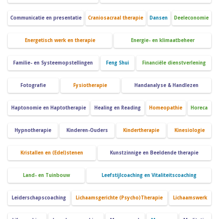
Communicatie en presentatie
Craniosacraal therapie
Dansen
Deeleconomie
Energetisch werk en therapie
Energie- en klimaatbeheer
Familie- en Systeemopstellingen
Feng Shui
Financiële dienstverlening
Fotografie
Fysiotherapie
Handanalyse & Handlezen
Haptonomie en Haptotherapie
Healing en Reading
Homeopathie
Horeca
Hypnotherapie
Kinderen-Ouders
Kindertherapie
Kinesiologie
Kristallen en (Edel)stenen
Kunstzinnige en Beeldende therapie
Land- en Tuinbouw
Leefstijlcoaching en Vitaliteitscoaching
Leiderschapscoaching
Lichaamsgerichte (Psycho)Therapie
Lichaamswerk