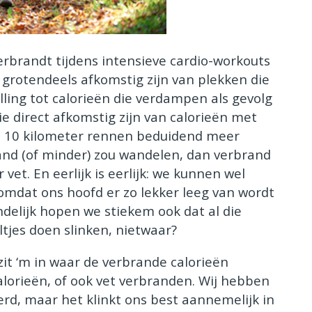
 verbrandt tijdens intensieve cardio-workouts
 grotendeels afkomstig zijn van plekken die
elling tot calorieën die verdampen als gevolg
ie direct afkomstig zijn van calorieën met
ens 10 kilometer rennen beduidend meer
tand (of minder) zou wandelen, dan verbrand
et. En eerlijk is eerlijk: we kunnen wel
omdat ons hoofd er zo lekker leeg van wordt
ndelijk hopen we stiekem ook dat al die
ltjes doen slinken, nietwaar?
zit ‘m in waar de verbrande calorieën
lorieën, of ook vet verbranden. Wij hebben
erd, maar het klinkt ons best aannemelijk in