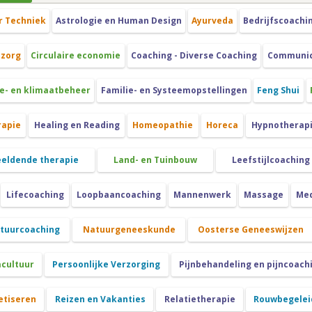
r Techniek
Astrologie en Human Design
Ayurveda
Bedrijfscoachi
szorg
Circulaire economie
Coaching - Diverse Coaching
Communica
e- en klimaatbeheer
Familie- en Systeemopstellingen
Feng Shui
rapie
Healing en Reading
Homeopathie
Horeca
Hypnotherap
eeldende therapie
Land- en Tuinbouw
Leefstijlcoaching
Lifecoaching
Loopbaancoaching
Mannenwerk
Massage
Med
atuurcoaching
Natuurgeneeskunde
Oosterse Geneeswijzen
cultuur
Persoonlijke Verzorging
Pijnbehandeling en pijncoach
etiseren
Reizen en Vakanties
Relatietherapie
Rouwbegeleid