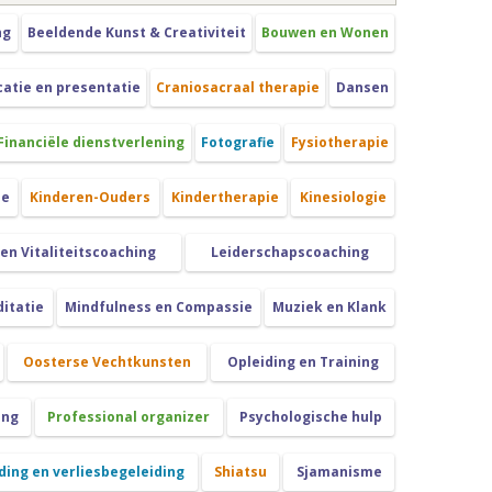
ng
Beeldende Kunst & Creativiteit
Bouwen en Wonen
tie en presentatie
Craniosacraal therapie
Dansen
Financiële dienstverlening
Fotografie
Fysiotherapie
ie
Kinderen-Ouders
Kindertherapie
Kinesiologie
 en Vitaliteitscoaching
Leiderschapscoaching
itatie
Mindfulness en Compassie
Muziek en Klank
Oosterse Vechtkunsten
Opleiding en Training
ing
Professional organizer
Psychologische hulp
ing en verliesbegeleiding
Shiatsu
Sjamanisme