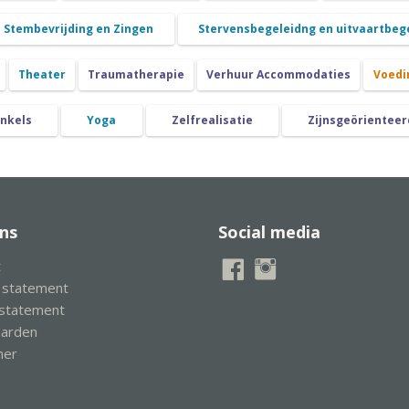
Stembevrijding en Zingen
Stervensbegeleidng en uitvaartbeg
Theater
Traumatherapie
Verhuur Accommodaties
Voedi
nkels
Yoga
Zelfrealisatie
Zijnsgeörienteer
ns
Social media
t
y statement
 statement
aarden
mer