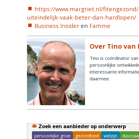
https://www.margriet.nl/fitengezond/
uiteindelijk-vaak-beter-dan-hardlopen/
Business Insider
en
Famme
Over Tino van
Tino is coördinator van
persoonlijke ontwikkel
interessante informatie
daarmee.
Zoek een aanbieder op onderwerp
persoonlijke groei
gezondheid
welzijn
duurzaa