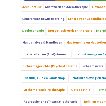
Acupunctuur
Ademwerk en Ademtherapie
Alexande
Centra voor Bewustwording
Centra voor Gezondheid
Deeleconomie
Energetisch werk en therapie
Energi
Handanalyse & Handlezen
Haptonomie en Haptothe
Kristallen en (Edel)stenen
Kunstzinnige en B
Lichaamsgerichte (Psycho)Therapie
Lichaamswerk
Natuur, Tuin en Landschap
Natuurbeleving en N
Orthomoleculaire therapie
Osteopathie
Perma
Regressie- en reïncarnatietherapie
Reiki en magn