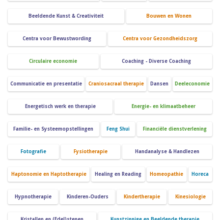
Beeldende Kunst & Creativiteit
Bouwen en Wonen
Centra voor Bewustwording
Centra voor Gezondheidszorg
Circulaire economie
Coaching - Diverse Coaching
Communicatie en presentatie
Craniosacraal therapie
Dansen
Deeleconomie
Energetisch werk en therapie
Energie- en klimaatbeheer
Familie- en Systeemopstellingen
Feng Shui
Financiële dienstverlening
Fotografie
Fysiotherapie
Handanalyse & Handlezen
Haptonomie en Haptotherapie
Healing en Reading
Homeopathie
Horeca
Hypnotherapie
Kinderen-Ouders
Kindertherapie
Kinesiologie
Kristallen en (Edel)stenen
Kunstzinnige en Beeldende therapie