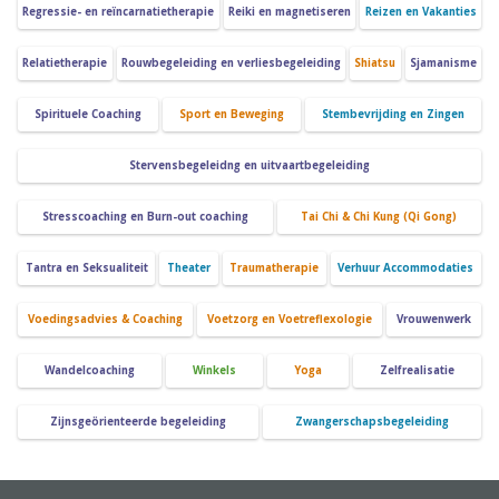
Regressie- en reïncarnatietherapie
Reiki en magnetiseren
Reizen en Vakanties
Relatietherapie
Rouwbegeleiding en verliesbegeleiding
Shiatsu
Sjamanisme
Spirituele Coaching
Sport en Beweging
Stembevrijding en Zingen
Stervensbegeleidng en uitvaartbegeleiding
Stresscoaching en Burn-out coaching
Tai Chi & Chi Kung (Qi Gong)
Tantra en Seksualiteit
Theater
Traumatherapie
Verhuur Accommodaties
Voedingsadvies & Coaching
Voetzorg en Voetreflexologie
Vrouwenwerk
Wandelcoaching
Winkels
Yoga
Zelfrealisatie
Zijnsgeörienteerde begeleiding
Zwangerschapsbegeleiding