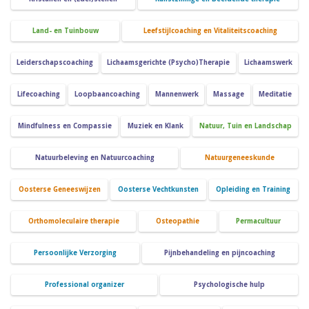
Land- en Tuinbouw
Leefstijlcoaching en Vitaliteitscoaching
Leiderschapscoaching
Lichaamsgerichte (Psycho)Therapie
Lichaamswerk
Lifecoaching
Loopbaancoaching
Mannenwerk
Massage
Meditatie
Mindfulness en Compassie
Muziek en Klank
Natuur, Tuin en Landschap
Natuurbeleving en Natuurcoaching
Natuurgeneeskunde
Oosterse Geneeswijzen
Oosterse Vechtkunsten
Opleiding en Training
Orthomoleculaire therapie
Osteopathie
Permacultuur
Persoonlijke Verzorging
Pijnbehandeling en pijncoaching
Professional organizer
Psychologische hulp