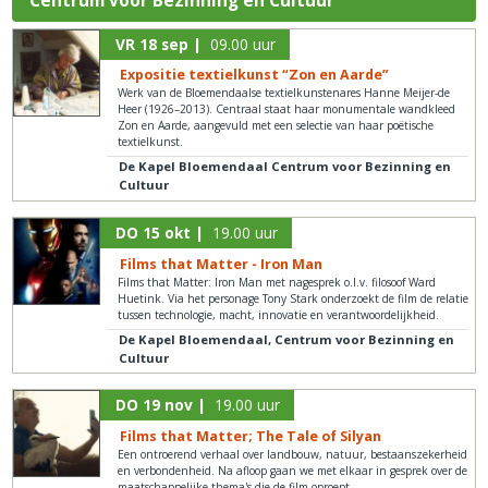
Centrum voor Bezinning en Cultuur
VR 18 sep |
09.00 uur
Expositie textielkunst “Zon en Aarde”
Werk van de Bloemendaalse textielkunstenares Hanne Meijer-de
Heer (1926–2013). Centraal staat haar monumentale wandkleed
Zon en Aarde, aangevuld met een selectie van haar poëtische
textielkunst.
De Kapel Bloemendaal Centrum voor Bezinning en
Cultuur
DO 15 okt |
19.00 uur
Films that Matter - Iron Man
Films that Matter: Iron Man met nagesprek o.l.v. filosoof Ward
Huetink. Via het personage Tony Stark onderzoekt de film de relatie
tussen technologie, macht, innovatie en verantwoordelijkheid.
De Kapel Bloemendaal, Centrum voor Bezinning en
Cultuur
DO 19 nov |
19.00 uur
Films that Matter; The Tale of Silyan
Een ontroerend verhaal over landbouw, natuur, bestaanszekerheid
en verbondenheid. Na afloop gaan we met elkaar in gesprek over de
maatschappelijke thema's die de film oproept.