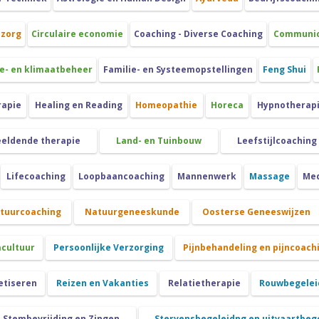
szorg
Circulaire economie
Coaching - Diverse Coaching
Communica
e- en klimaatbeheer
Familie- en Systeemopstellingen
Feng Shui
rapie
Healing en Reading
Homeopathie
Horeca
Hypnotherap
eeldende therapie
Land- en Tuinbouw
Leefstijlcoaching
Lifecoaching
Loopbaancoaching
Mannenwerk
Massage
Med
atuurcoaching
Natuurgeneeskunde
Oosterse Geneeswijzen
cultuur
Persoonlijke Verzorging
Pijnbehandeling en pijncoach
etiseren
Reizen en Vakanties
Relatietherapie
Rouwbegeleid
Stembevrijding en Zingen
Stervensbegeleidng en uitvaartbeg