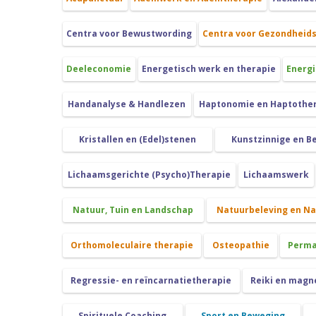
Centra voor Bewustwording
Centra voor Gezondheid
Deeleconomie
Energetisch werk en therapie
Energi
Handanalyse & Handlezen
Haptonomie en Haptothe
Kristallen en (Edel)stenen
Kunstzinnige en B
Lichaamsgerichte (Psycho)Therapie
Lichaamswerk
Natuur, Tuin en Landschap
Natuurbeleving en N
Orthomoleculaire therapie
Osteopathie
Perma
Regressie- en reïncarnatietherapie
Reiki en magn
Spirituele Coaching
Sport en Beweging