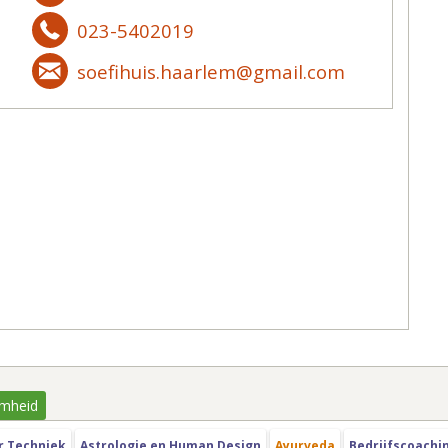
023-5402019
soefihuis.haarlem@gmail.com
mheid
r Techniek
Astrologie en Human Design
Ayurveda
Bedrijfscoachi