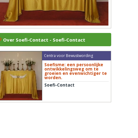
Over Soefi-Contact - Soefi-Contact
Centra voor Bewustwording
Soefisme: een persoonlijke
ontwikkelingsweg om te
groeien en evenwichtiger te
worden.
Soefi-Contact