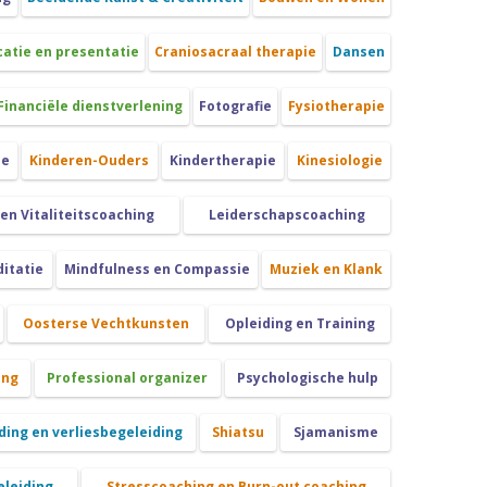
tie en presentatie
Craniosacraal therapie
Dansen
Financiële dienstverlening
Fotografie
Fysiotherapie
ie
Kinderen-Ouders
Kindertherapie
Kinesiologie
 en Vitaliteitscoaching
Leiderschapscoaching
itatie
Mindfulness en Compassie
Muziek en Klank
Oosterse Vechtkunsten
Opleiding en Training
ing
Professional organizer
Psychologische hulp
ing en verliesbegeleiding
Shiatsu
Sjamanisme
eleiding
Stresscoaching en Burn-out coaching