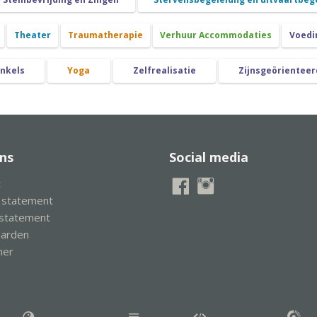
Theater
Traumatherapie
Verhuur Accommodaties
Voedi
nkels
Yoga
Zelfrealisatie
Zijnsgeörienteer
ns
Social media
t
y statement
 statement
aarden
mer