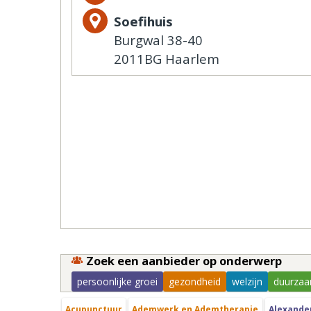
Soefihuis
Burgwal 38-40
2011BG Haarlem
Zoek een aanbieder op onderwerp
persoonlijke groei
gezondheid
welzijn
duurzaa
Acupunctuur
Ademwerk en Ademtherapie
Alexande