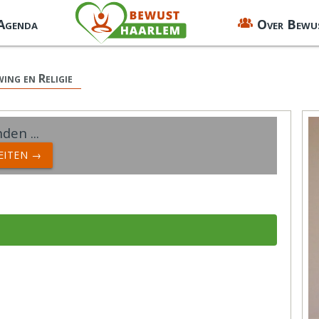
 Agenda
Over Bewu
ing en Religie
den ...
TEITEN →