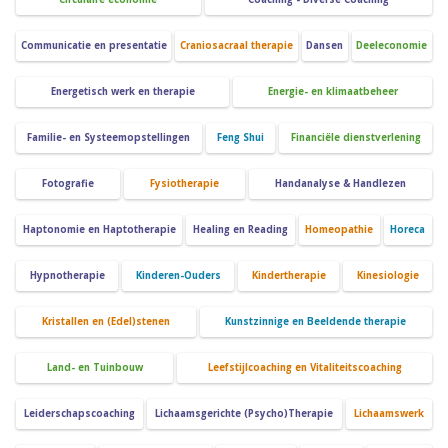
Communicatie en presentatie
Craniosacraal therapie
Dansen
Deeleconomie
Energetisch werk en therapie
Energie- en klimaatbeheer
Familie- en Systeemopstellingen
Feng Shui
Financiële dienstverlening
Fotografie
Fysiotherapie
Handanalyse & Handlezen
Haptonomie en Haptotherapie
Healing en Reading
Homeopathie
Horeca
Hypnotherapie
Kinderen-Ouders
Kindertherapie
Kinesiologie
Kristallen en (Edel)stenen
Kunstzinnige en Beeldende therapie
Land- en Tuinbouw
Leefstijlcoaching en Vitaliteitscoaching
Leiderschapscoaching
Lichaamsgerichte (Psycho)Therapie
Lichaamswerk