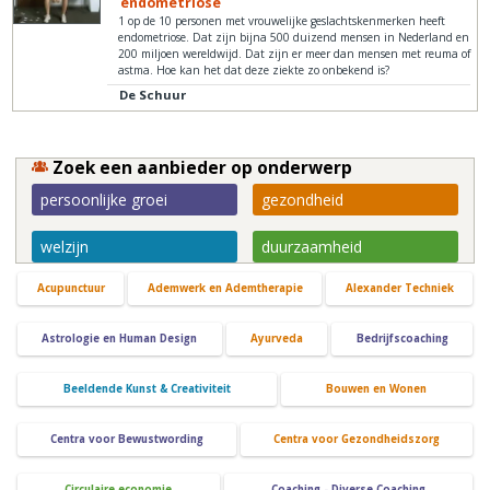
endometriose
1 op de 10 personen met vrouwelijke geslachtskenmerken heeft
endometriose. Dat zijn bijna 500 duizend mensen in Nederland en
200 miljoen wereldwijd. Dat zijn er meer dan mensen met reuma of
astma. Hoe kan het dat deze ziekte zo onbekend is?
De Schuur
Zoek een aanbieder op onderwerp
persoonlijke groei
gezondheid
welzijn
duurzaamheid
Acupunctuur
Ademwerk en Ademtherapie
Alexander Techniek
Astrologie en Human Design
Ayurveda
Bedrijfscoaching
Beeldende Kunst & Creativiteit
Bouwen en Wonen
Centra voor Bewustwording
Centra voor Gezondheidszorg
Circulaire economie
Coaching - Diverse Coaching