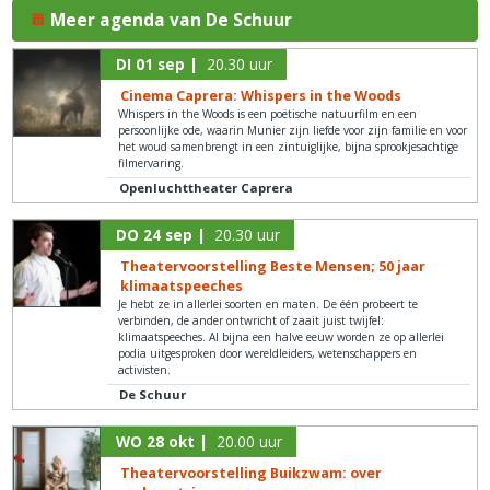
Meer agenda van De Schuur
DI 01 sep |
20.30 uur
Cinema Caprera: Whispers in the Woods
Whispers in the Woods is een poëtische natuurfilm en een
persoonlijke ode, waarin Munier zijn liefde voor zijn familie en voor
het woud samenbrengt in een zintuiglijke, bijna sprookjesachtige
filmervaring.
Openluchttheater Caprera
DO 24 sep |
20.30 uur
Theatervoorstelling Beste Mensen; 50 jaar
klimaatspeeches
Je hebt ze in allerlei soorten en maten. De één probeert te
verbinden, de ander ontwricht of zaait juist twijfel:
klimaatspeeches. Al bijna een halve eeuw worden ze op allerlei
podia uitgesproken door wereldleiders, wetenschappers en
activisten.
De Schuur
WO 28 okt |
20.00 uur
Theatervoorstelling Buikzwam: over