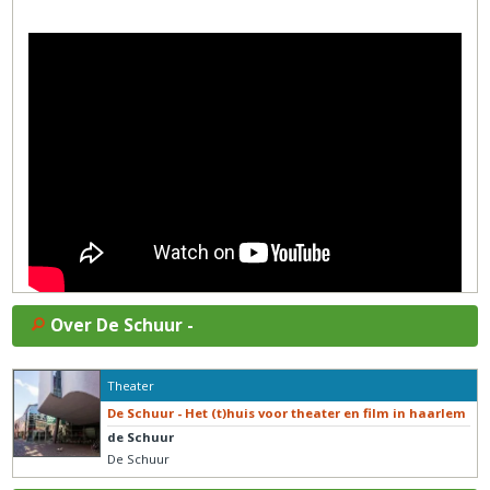
Over De Schuur -
Theater
De Schuur - Het (t)huis voor theater en film in haarlem
de Schuur
De Schuur