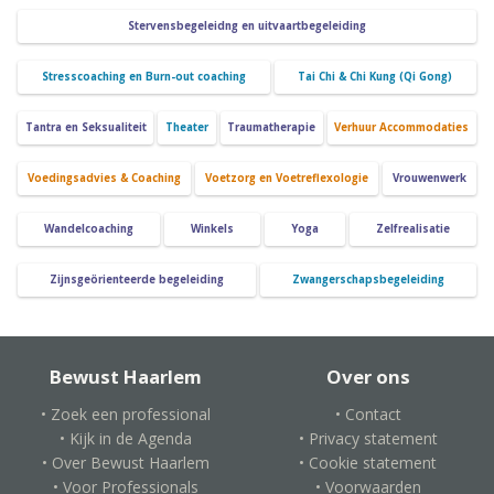
Stervensbegeleidng en uitvaartbegeleiding
Stresscoaching en Burn-out coaching
Tai Chi & Chi Kung (Qi Gong)
Tantra en Seksualiteit
Theater
Traumatherapie
Verhuur Accommodaties
Voedingsadvies & Coaching
Voetzorg en Voetreflexologie
Vrouwenwerk
Wandelcoaching
Winkels
Yoga
Zelfrealisatie
Zijnsgeörienteerde begeleiding
Zwangerschapsbegeleiding
Bewust Haarlem
Over ons
• Zoek een professional
• Contact
• Kijk in de Agenda
• Privacy statement
• Over Bewust Haarlem
• Cookie statement
• Voor Professionals
• Voorwaarden