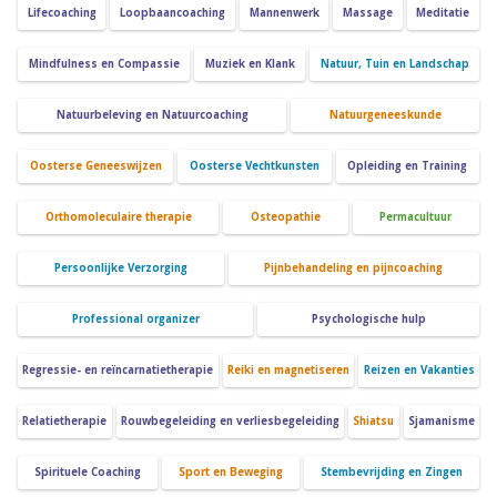
Lifecoaching
Loopbaancoaching
Mannenwerk
Massage
Meditatie
Mindfulness en Compassie
Muziek en Klank
Natuur, Tuin en Landschap
Natuurbeleving en Natuurcoaching
Natuurgeneeskunde
Oosterse Geneeswijzen
Oosterse Vechtkunsten
Opleiding en Training
Orthomoleculaire therapie
Osteopathie
Permacultuur
Persoonlijke Verzorging
Pijnbehandeling en pijncoaching
Professional organizer
Psychologische hulp
Regressie- en reïncarnatietherapie
Reiki en magnetiseren
Reizen en Vakanties
Relatietherapie
Rouwbegeleiding en verliesbegeleiding
Shiatsu
Sjamanisme
Spirituele Coaching
Sport en Beweging
Stembevrijding en Zingen