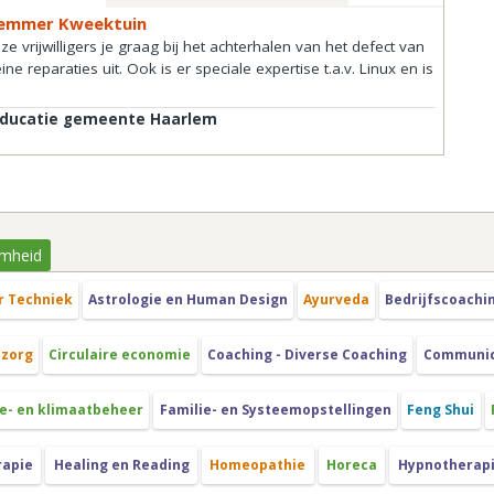
rlemmer Kweektuin
e vrijwilligers je graag bij het achterhalen van het defect van
e reparaties uit. Ook is er speciale expertise t.a.v. Linux en is
educatie gemeente Haarlem
mheid
r Techniek
Astrologie en Human Design
Ayurveda
Bedrijfscoachi
szorg
Circulaire economie
Coaching - Diverse Coaching
Communica
e- en klimaatbeheer
Familie- en Systeemopstellingen
Feng Shui
rapie
Healing en Reading
Homeopathie
Horeca
Hypnotherap