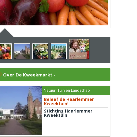
Over De Kweekmarkt -
Natuur, Tuin en Landschap
Beleef de Haarlemmer
Kweektuin!
Stichting Haarlemmer
Kweektuin