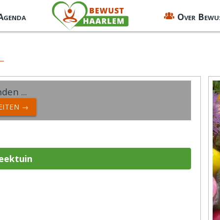
 Agenda
Over Bewu
den ...
TEITEN →
eektuin