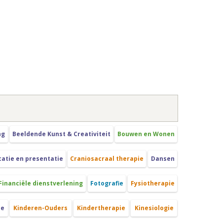
ng
Beeldende Kunst & Creativiteit
Bouwen en Wonen
tie en presentatie
Craniosacraal therapie
Dansen
Financiële dienstverlening
Fotografie
Fysiotherapie
ie
Kinderen-Ouders
Kindertherapie
Kinesiologie