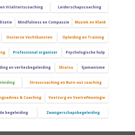
 en Vitaliteitscoaching
Leiderschapscoaching
itatie
Mindfulness en Compassie
Muziek en Klank
Oosterse Vechtkunsten
Opleiding en Training
ing
Professional organizer
Psychologische hulp
ing en verliesbegeleiding
Shiatsu
Sjamanisme
eleiding
Stresscoaching en Burn-out coaching
ngsadvies & Coaching
Voetzorg en Voetreflexologie
de begeleiding
Zwangerschapsbegeleiding