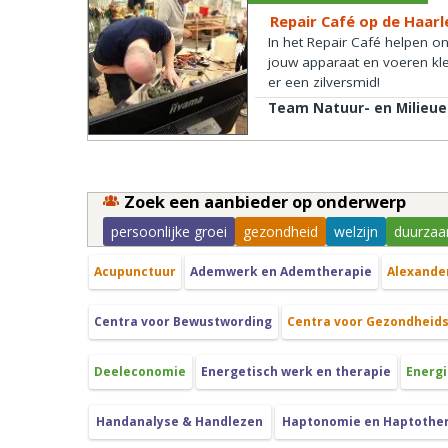
Repair Café op de Haa
In het Repair Café helpen onz
jouw apparaat en voeren klein
er een zilversmid!
Team Natuur- en Milieu
Zoek een aanbieder op onderwerp
persoonlijke groei
gezondheid
welzijn
duurzaa
Acupunctuur
Ademwerk en Ademtherapie
Alexande
Centra voor Bewustwording
Centra voor Gezondheid
Deeleconomie
Energetisch werk en therapie
Energi
Handanalyse & Handlezen
Haptonomie en Haptothe