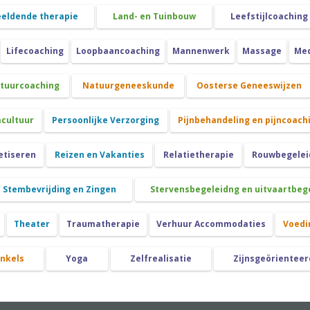
eeldende therapie
Land- en Tuinbouw
Leefstijlcoaching
Lifecoaching
Loopbaancoaching
Mannenwerk
Massage
Med
atuurcoaching
Natuurgeneeskunde
Oosterse Geneeswijzen
cultuur
Persoonlijke Verzorging
Pijnbehandeling en pijncoach
etiseren
Reizen en Vakanties
Relatietherapie
Rouwbegeleid
Stembevrijding en Zingen
Stervensbegeleidng en uitvaartbeg
Theater
Traumatherapie
Verhuur Accommodaties
Voedi
nkels
Yoga
Zelfrealisatie
Zijnsgeörienteer