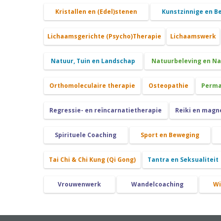
Kristallen en (Edel)stenen
Kunstzinnige en B
Lichaamsgerichte (Psycho)Therapie
Lichaamswerk
Natuur, Tuin en Landschap
Natuurbeleving en N
Orthomoleculaire therapie
Osteopathie
Perma
Regressie- en reïncarnatietherapie
Reiki en magn
Spirituele Coaching
Sport en Beweging
Tai Chi & Chi Kung (Qi Gong)
Tantra en Seksualiteit
Vrouwenwerk
Wandelcoaching
Wi