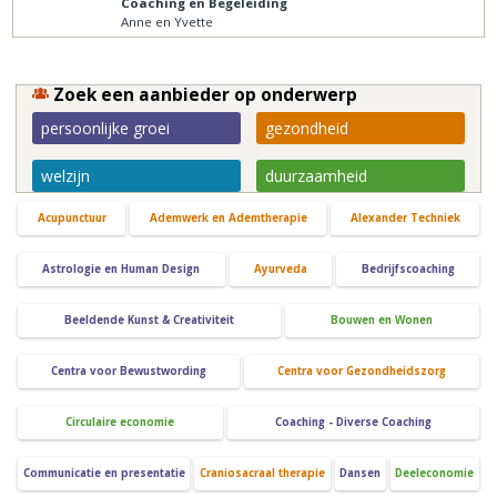
Coaching en Begeleiding
Anne en Yvette
Zoek een aanbieder op onderwerp
persoonlijke groei
gezondheid
welzijn
duurzaamheid
Acupunctuur
Ademwerk en Ademtherapie
Alexander Techniek
Astrologie en Human Design
Ayurveda
Bedrijfscoaching
Beeldende Kunst & Creativiteit
Bouwen en Wonen
Centra voor Bewustwording
Centra voor Gezondheidszorg
Circulaire economie
Coaching - Diverse Coaching
Communicatie en presentatie
Craniosacraal therapie
Dansen
Deeleconomie