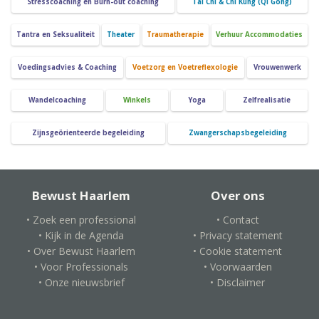
Stresscoaching en Burn-out coaching
Tai Chi & Chi Kung (Qi Gong)
Tantra en Seksualiteit
Theater
Traumatherapie
Verhuur Accommodaties
Voedingsadvies & Coaching
Voetzorg en Voetreflexologie
Vrouwenwerk
Wandelcoaching
Winkels
Yoga
Zelfrealisatie
Zijnsgeörienteerde begeleiding
Zwangerschapsbegeleiding
Bewust Haarlem
Over ons
• Zoek een professional
• Contact
• Kijk in de Agenda
• Privacy statement
• Over Bewust Haarlem
• Cookie statement
• Voor Professionals
• Voorwaarden
• Onze nieuwsbrief
• Disclaimer