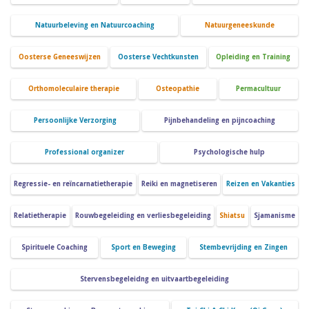
Natuurbeleving en Natuurcoaching
Natuurgeneeskunde
Oosterse Geneeswijzen
Oosterse Vechtkunsten
Opleiding en Training
Orthomoleculaire therapie
Osteopathie
Permacultuur
Persoonlijke Verzorging
Pijnbehandeling en pijncoaching
Professional organizer
Psychologische hulp
Regressie- en reïncarnatietherapie
Reiki en magnetiseren
Reizen en Vakanties
Relatietherapie
Rouwbegeleiding en verliesbegeleiding
Shiatsu
Sjamanisme
Spirituele Coaching
Sport en Beweging
Stembevrijding en Zingen
Stervensbegeleidng en uitvaartbegeleiding