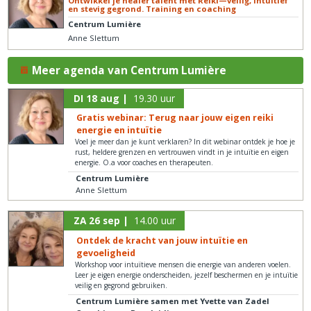
Ontwikkel je healer talent met Reiki—veilig, intuïtief
en stevig gegrond. Training en coaching
Centrum Lumière
Anne Slettum
Meer agenda van Centrum Lumière
DI 18 aug |
19.30 uur
Gratis webinar: Terug naar jouw eigen reiki
energie en intuïtie
Voel je meer dan je kunt verklaren? In dit webinar ontdek je hoe je
rust, heldere grenzen en vertrouwen vindt in je intuïtie en eigen
energie. O.a voor coaches en therapeuten.
Centrum Lumière
Anne Slettum
ZA 26 sep |
14.00 uur
Ontdek de kracht van jouw intuïtie en
gevoeligheid
Workshop voor intuïtieve mensen die energie van anderen voelen.
Leer je eigen energie onderscheiden, jezelf beschermen en je intuïtie
veilig en gegrond gebruiken.
Centrum Lumière samen met Yvette van Zadel