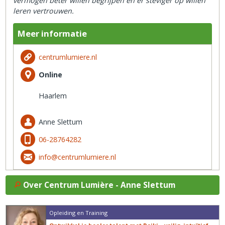
vermogen beter willen begrijpen en er steviger op willen
leren vertrouwen.
Meer informatie
centrumlumiere.nl
Online
Haarlem
Anne Slettum
06-28764282
info@centrumlumiere.nl
Over Centrum Lumière - Anne Slettum
Opleiding en Training