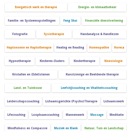
Energetisch werk en therapie
Energie- en klimaatbeheer
Familie- en Systeemopstellingen
Feng Shui
Financiële dienstverlening
Fotografie
Fysiotherapie
Handanalyse & Handlezen
Haptonomie en Haptotherapie
Healing en Reading
Homeopathie
Horeca
Hypnotherapie
Kinderen-Ouders
Kindertherapie
Kinesiologie
Kristallen en (Edel)stenen
Kunstzinnige en Beeldende therapie
Land- en Tuinbouw
Leefstijlcoaching en Vitaliteitscoaching
Leiderschapscoaching
Lichaamsgerichte (Psycho)Therapie
Lichaamswerk
Lifecoaching
Loopbaancoaching
Mannenwerk
Massage
Meditatie
Mindfulness en Compassie
Muziek en Klank
Natuur, Tuin en Landschap