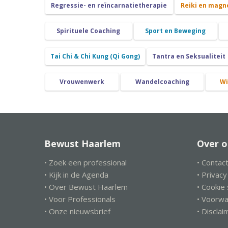
Regressie- en reïncarnatietherapie
Reiki en magn
Spirituele Coaching
Sport en Beweging
Tai Chi & Chi Kung (Qi Gong)
Tantra en Seksualiteit
Vrouwenwerk
Wandelcoaching
Wi
Bewust Haarlem
Over o
• Zoek een professional
• Contac
• Kijk in de Agenda
• Privac
• Over Bewust Haarlem
• Cookie
• Voor Professionals
• Voorw
• Onze nieuwsbrief
• Disclai