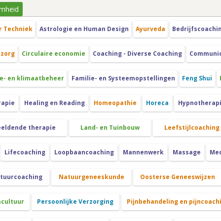
mheid
r Techniek
Astrologie en Human Design
Ayurveda
Bedrijfscoachi
szorg
Circulaire economie
Coaching - Diverse Coaching
Communica
e- en klimaatbeheer
Familie- en Systeemopstellingen
Feng Shui
rapie
Healing en Reading
Homeopathie
Horeca
Hypnotherap
eeldende therapie
Land- en Tuinbouw
Leefstijlcoaching
Lifecoaching
Loopbaancoaching
Mannenwerk
Massage
Med
atuurcoaching
Natuurgeneeskunde
Oosterse Geneeswijzen
cultuur
Persoonlijke Verzorging
Pijnbehandeling en pijncoach