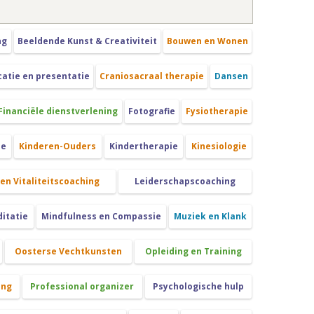
ng
Beeldende Kunst & Creativiteit
Bouwen en Wonen
tie en presentatie
Craniosacraal therapie
Dansen
Financiële dienstverlening
Fotografie
Fysiotherapie
ie
Kinderen-Ouders
Kindertherapie
Kinesiologie
 en Vitaliteitscoaching
Leiderschapscoaching
itatie
Mindfulness en Compassie
Muziek en Klank
Oosterse Vechtkunsten
Opleiding en Training
ing
Professional organizer
Psychologische hulp