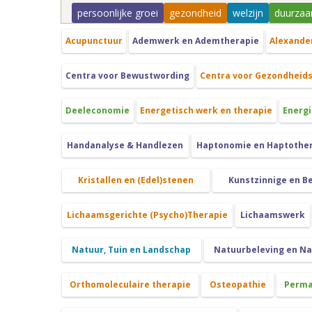
persoonlijke groei
gezondheid
welzijn
duurzaa
Acupunctuur
Ademwerk en Ademtherapie
Alexande
Centra voor Bewustwording
Centra voor Gezondheid
Deeleconomie
Energetisch werk en therapie
Energi
Handanalyse & Handlezen
Haptonomie en Haptothe
Kristallen en (Edel)stenen
Kunstzinnige en B
Lichaamsgerichte (Psycho)Therapie
Lichaamswerk
Natuur, Tuin en Landschap
Natuurbeleving en N
Orthomoleculaire therapie
Osteopathie
Perma