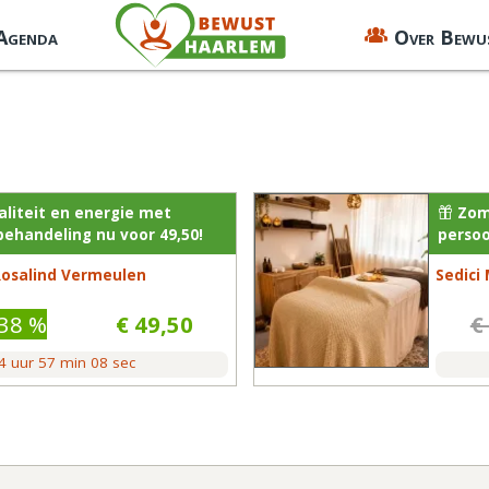
 Agenda
Over Bewu
aliteit en energie met
Zome
handeling nu voor 49,50!
persoo
Rosalind Vermeulen
Sedici
38 %
€ 49,50
€
4
uur
57
min
08
sec