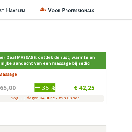
st Haarlem
Voor Professionals
r Deal MASSAGE: ontdek de rust, warmte en
nlijke aandacht van een massage bij Sedici
 Massage
 65,00
35 %
€ 42,25
Nog
...
3
dagen
04
uur
57
min
08
sec