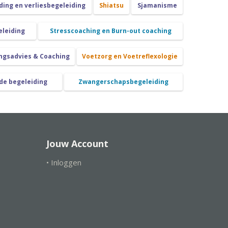
ing en verliesbegeleiding
Shiatsu
Sjamanisme
eleiding
Stresscoaching en Burn-out coaching
ngsadvies & Coaching
Voetzorg en Voetreflexologie
de begeleiding
Zwangerschapsbegeleiding
Jouw Account
• Inloggen