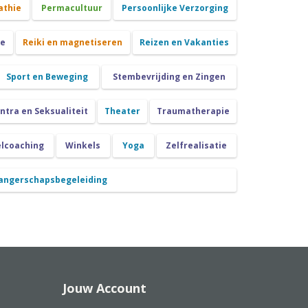
athie
Permacultuur
Persoonlijke Verzorging
ie
Reiki en magnetiseren
Reizen en Vakanties
Sport en Beweging
Stembevrijding en Zingen
ntra en Seksualiteit
Theater
Traumatherapie
lcoaching
Winkels
Yoga
Zelfrealisatie
angerschapsbegeleiding
Jouw Account