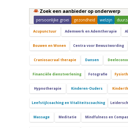
Zoek een aanbieder op onderwerp
persoonlijke groei
gezondheid
welzijn
duurz
Acupunctuur
Ademwerk en Ademtherapie
A
Bouwen en Wonen
Centra voor Bewustwording
Craniosacraal therapie
Dansen
Deelecono
Financiële dienstverlening
Fotografie
Fysiot
Hypnotherapie
Kinderen-Ouders
Kindert
Leefstijlcoaching en Vitaliteitscoaching
Leidersc
Massage
Meditatie
Mindfulness en Compa