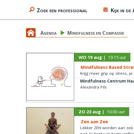
Zoek een professional
Kijk in de
Agenda
Mindfulness en Compassie
WO 19 aug |
19.15 uur
Mindfulness Based Stre
Krijg meer grip op stress, 
Mindfulness Centrum Ha
Alexandra Pils
ZO 23 aug |
10.00 uur
Zen aan Zee
Lekker ZEN worden aan zee..
rust. Je bent van harte wel