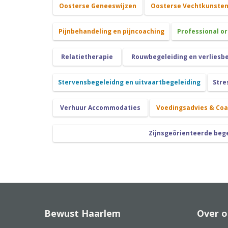
Oosterse Geneeswijzen
Oosterse Vechtkunste
Pijnbehandeling en pijncoaching
Professional o
Relatietherapie
Rouwbegeleiding en verliesb
Stervensbegeleidng en uitvaartbegeleiding
Stre
Verhuur Accommodaties
Voedingsadvies & Co
Zijnsgeörienteerde beg
Bewust Haarlem
Over o