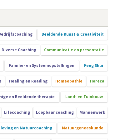
Bedrijfscoaching
Beeldende Kunst & Creativiteit
- Diverse Coaching
Communicatie en presentatie
Familie- en Systeemopstellingen
Feng Shui
e
Healing en Reading
Homeopathie
Horeca
nige en Beeldende therapie
Land- en Tuinbouw
Lifecoaching
Loopbaancoaching
Mannenwerk
leving en Natuurcoaching
Natuurgeneeskunde