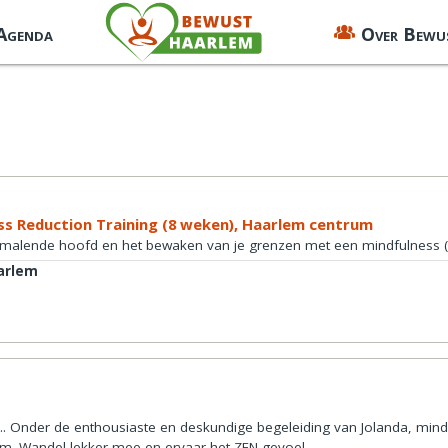
 Agenda
Over Bewu
ss Reduction Training (8 weken), Haarlem centrum
je malende hoofd en het bewaken van je grenzen met een mindfulness (
arlem
. Onder de enthousiaste en deskundige begeleiding van Jolanda, mindf
kom. Wandel lekker mee en ervaar het ZEN gevoel.