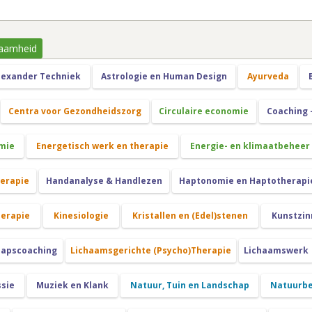
aamheid
lexander Techniek
Astrologie en Human Design
Ayurveda
Centra voor Gezondheidszorg
Circulaire economie
Coaching 
mie
Energetisch werk en therapie
Energie- en klimaatbeheer
herapie
Handanalyse & Handlezen
Haptonomie en Haptotherapi
herapie
Kinesiologie
Kristallen en (Edel)stenen
Kunstzin
hapscoaching
Lichaamsgerichte (Psycho)Therapie
Lichaamswerk
ssie
Muziek en Klank
Natuur, Tuin en Landschap
Natuurbe