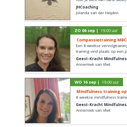
JHCoaching
Jolanda van der Heijden
ZO 06 sep |
19.00 uur
Compassietraining MBCL
Een 8-weekse vervolgtrainin
training vind plaats op een
Geest-Kracht Mindfulnes
Annemiek van Vliet
WO 16 sep |
19.00 uur
Mindfulness training op
8 weekse mindfulness traini
Geest-Kracht Mindfulnes
Annemiek van Vliet