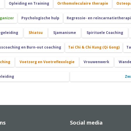
n
Opleiding en Training
Orthomoleculaire therapie
Osteop
rganizer
Psychologische hulp
Regressie- en reïncarnatietherap
egeleiding
Shiatsu
Sjamanisme
Spirituele Coaching
sscoaching en Burn-out coaching
Tai Chi & Chi Kung (Qi Gong)
Ta
aching
Voetzorg en Voetreflexologie
Vrouwenwerk
Wande
eleiding
Zw
ns
Social media