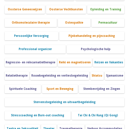
Oosterse Geneeswijzen
Oosterse Vechtkunsten
Opleiding en Training
Orthomoleculaire therapie
Osteopathie
Permacultuur
Persoonlijke Verzorging
Pijnbehandeling en pijncoaching
Professional organizer
Psychologische hulp
Regressie- en reïncarnatietherapie
Reiki en magnetiseren
Reizen en Vakanties
Relatietherapie
Rouwbegeleiding en verliesbegeleiding
Shiatsu
Sjamanisme
Spirituele Coaching
Sport en Beweging
Stembevrijding en Zingen
Stervensbegeleidng en uitvaartbegeleiding
Stresscoaching en Burn-out coaching
Tai Chi & Chi Kung (Qi Gong)
Tantra en Seksualiteit
Theater
Traumatherapie
Verhuur Accommodaties