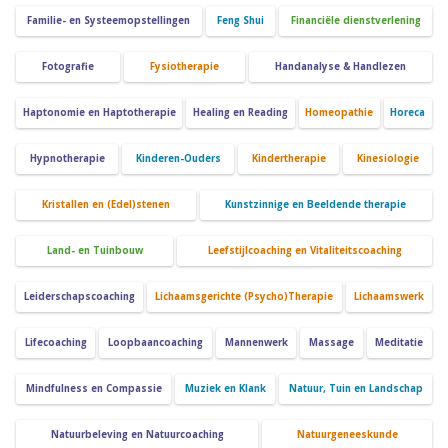
Familie- en Systeemopstellingen
Feng Shui
Financiële dienstverlening
Fotografie
Fysiotherapie
Handanalyse & Handlezen
Haptonomie en Haptotherapie
Healing en Reading
Homeopathie
Horeca
Hypnotherapie
Kinderen-Ouders
Kindertherapie
Kinesiologie
Kristallen en (Edel)stenen
Kunstzinnige en Beeldende therapie
Land- en Tuinbouw
Leefstijlcoaching en Vitaliteitscoaching
Leiderschapscoaching
Lichaamsgerichte (Psycho)Therapie
Lichaamswerk
Lifecoaching
Loopbaancoaching
Mannenwerk
Massage
Meditatie
Mindfulness en Compassie
Muziek en Klank
Natuur, Tuin en Landschap
Natuurbeleving en Natuurcoaching
Natuurgeneeskunde