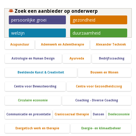
Zoek een aanbieder op onderwerp
persoonlijke groei
gezondheid
welzijn
duurzaamheid
Acupunctuur
Ademwerk en Ademtherapie
Alexander Techniek
Astrologie en Human Design
Ayurveda
Bedrijfscoaching
Beeldende Kunst & Creativiteit
Bouwen en Wonen
Centra voor Bewustwording
Centra voor Gezondheidszorg
Circulaire economie
Coaching - Diverse Coaching
Communicatie en presentatie
Craniosacraal therapie
Dansen
Deeleconomie
Energetisch werk en therapie
Energie- en klimaatbeheer