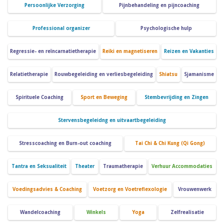
Persoonlijke Verzorging
Pijnbehandeling en pijncoaching
Professional organizer
Psychologische hulp
Regressie- en reïncarnatietherapie
Reiki en magnetiseren
Reizen en Vakanties
Relatietherapie
Rouwbegeleiding en verliesbegeleiding
Shiatsu
Sjamanisme
Spirituele Coaching
Sport en Beweging
Stembevrijding en Zingen
Stervensbegeleidng en uitvaartbegeleiding
Stresscoaching en Burn-out coaching
Tai Chi & Chi Kung (Qi Gong)
Tantra en Seksualiteit
Theater
Traumatherapie
Verhuur Accommodaties
Voedingsadvies & Coaching
Voetzorg en Voetreflexologie
Vrouwenwerk
Wandelcoaching
Winkels
Yoga
Zelfrealisatie