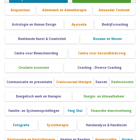
Acupunctuur
Ademwerk en Ademtherapie
Alexander Techniek
Astrologie en Human Design
Ayurveda
Bedrijfscoaching
Beeldende Kunst & Creativiteit
Bouwen en Wonen
Centra voor Bewustwording
Centra voor Gezondheidszorg
Circulaire economie
Coaching - Diverse Coaching
Communicatie en presentatie
Craniosacraal therapie
Dansen
Deeleconomie
Energetisch werk en therapie
Energie- en klimaatbeheer
Familie- en Systeemopstellingen
Feng Shui
Financiële dienstverlening
Fotografie
Fysiotherapie
Handanalyse & Handlezen
Haptonomie en Haptotherapie
Healing en Reading
Homeopathie
Horeca