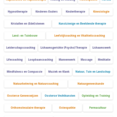
Hypnotherapie
Kinderen-Ouders
Kindertherapie
Kinesiologie
Kristallen en (Edel)stenen
Kunstzinnige en Beeldende therapie
Land- en Tuinbouw
Leefstijlcoaching en Vitaliteitscoaching
Leiderschapscoaching
Lichaamsgerichte (Psycho)Therapie
Lichaamswerk
Lifecoaching
Loopbaancoaching
Mannenwerk
Massage
Meditatie
Mindfulness en Compassie
Muziek en Klank
Natuur, Tuin en Landschap
Natuurbeleving en Natuurcoaching
Natuurgeneeskunde
Oosterse Geneeswijzen
Oosterse Vechtkunsten
Opleiding en Training
Orthomoleculaire therapie
Osteopathie
Permacultuur