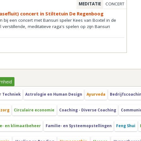
MEDITATIE
CONCERT
iasefluit) concert in Stiltetuin De Regenboog
m bij een concert met Bansuri speler Kees van Boxtel in de
al verstillende, meditatieve raga's spelen op zijn Bansuri
mheid
r Techniek
Astrologie en Human Design
Ayurveda
Bedrijfscoachi
szorg
Circulaire economie
Coaching - Diverse Coaching
Communica
e- en klimaatbeheer
Familie- en Systeemopstellingen
Feng Shui