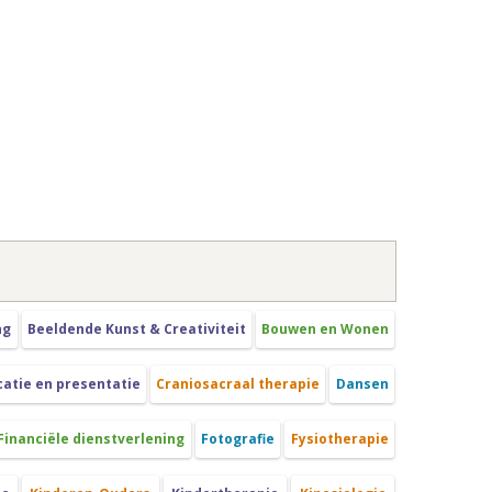
ng
Beeldende Kunst & Creativiteit
Bouwen en Wonen
tie en presentatie
Craniosacraal therapie
Dansen
Financiële dienstverlening
Fotografie
Fysiotherapie