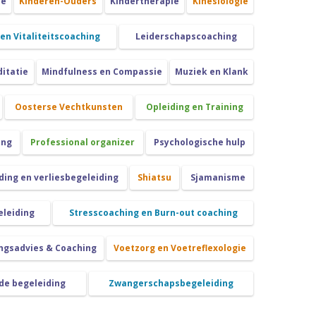
ie
Kinderen-Ouders
Kindertherapie
Kinesiologie
 en Vitaliteitscoaching
Leiderschapscoaching
itatie
Mindfulness en Compassie
Muziek en Klank
Oosterse Vechtkunsten
Opleiding en Training
ing
Professional organizer
Psychologische hulp
ing en verliesbegeleiding
Shiatsu
Sjamanisme
eleiding
Stresscoaching en Burn-out coaching
ngsadvies & Coaching
Voetzorg en Voetreflexologie
de begeleiding
Zwangerschapsbegeleiding