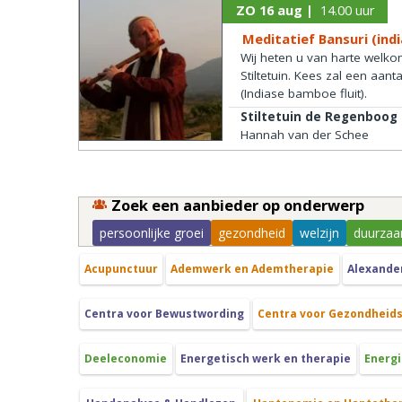
ZO 16 aug |
14.00 uur
Meditatief Bansuri (ind
Wij heten u van harte welko
Stiltetuin. Kees zal een aant
(Indiase bamboe fluit).
Stiltetuin de Regenboog
Hannah van der Schee
Zoek een aanbieder op onderwerp
persoonlijke groei
gezondheid
welzijn
duurzaa
Acupunctuur
Ademwerk en Ademtherapie
Alexande
Centra voor Bewustwording
Centra voor Gezondheid
Deeleconomie
Energetisch werk en therapie
Energi