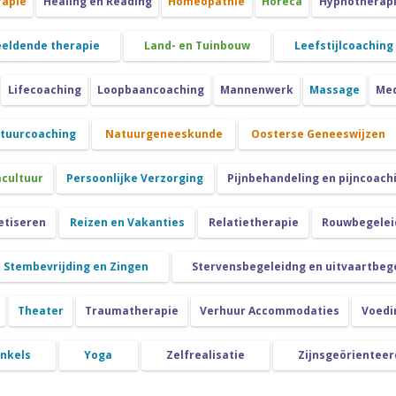
rapie
Healing en Reading
Homeopathie
Horeca
Hypnotherap
eeldende therapie
Land- en Tuinbouw
Leefstijlcoaching
Lifecoaching
Loopbaancoaching
Mannenwerk
Massage
Med
atuurcoaching
Natuurgeneeskunde
Oosterse Geneeswijzen
cultuur
Persoonlijke Verzorging
Pijnbehandeling en pijncoach
etiseren
Reizen en Vakanties
Relatietherapie
Rouwbegeleid
Stembevrijding en Zingen
Stervensbegeleidng en uitvaartbeg
Theater
Traumatherapie
Verhuur Accommodaties
Voedi
nkels
Yoga
Zelfrealisatie
Zijnsgeörienteer