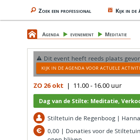
Zoek een professional
Kijk in de
Agenda
evenement
Meditatie
Dit event heeft reeds plaats gevon
KIJK IN DE AGENDA VOOR ACTUELE ACTIVI
ZO 26 okt
| 11.00 - 16.00 uur
Dag van de Stilte: Meditatie, Verko
Stiltetuin de Regenboog | Hanna
0,00 | Donaties voor de Stiltetui
open blijven.