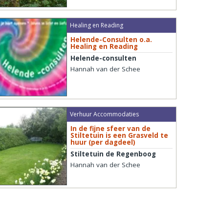
Healing en Reading
Helende-Consulten o.a.
Healing en Reading
Helende-consulten
Hannah van der Schee
Verhuur Accommodaties
In de fijne sfeer van de
Stiltetuin is een Grasveld te
huur (per dagdeel)
Stiltetuin de Regenboog
Hannah van der Schee