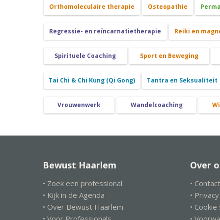
Orthomoleculaire therapie
Osteopathie
Perma
Regressie- en reïncarnatietherapie
Reiki en magn
Spirituele Coaching
Sport en Beweging
Tai Chi & Chi Kung (Qi Gong)
Tantra en Seksualiteit
Vrouwenwerk
Wandelcoaching
Wi
Bewust Haarlem
Over o
• Zoek een professional
• Contac
• Kijk in de Agenda
• Privac
• Over Bewust Haarlem
• Cookie
• Voor Professionals
• Voorw