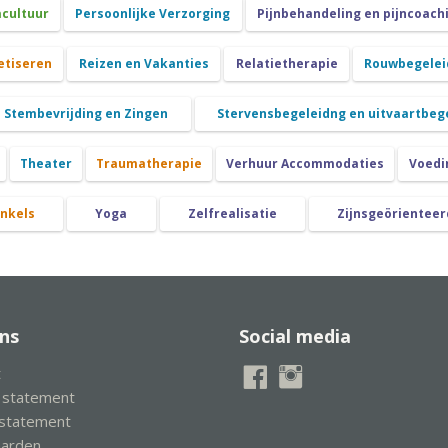
cultuur
Persoonlijke Verzorging
Pijnbehandeling en pijncoach
etiseren
Reizen en Vakanties
Relatietherapie
Rouwbegeleid
Stembevrijding en Zingen
Stervensbegeleidng en uitvaartbeg
Theater
Traumatherapie
Verhuur Accommodaties
Voedi
nkels
Yoga
Zelfrealisatie
Zijnsgeörienteer
ns
Social media
t
y statement
 statement
aarden