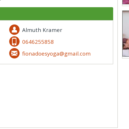
Almuth Kramer
0646255858
fionadoesyoga@gmail.com