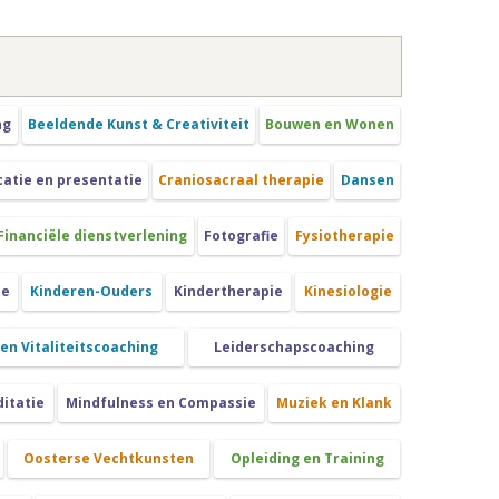
ng
Beeldende Kunst & Creativiteit
Bouwen en Wonen
tie en presentatie
Craniosacraal therapie
Dansen
Financiële dienstverlening
Fotografie
Fysiotherapie
ie
Kinderen-Ouders
Kindertherapie
Kinesiologie
 en Vitaliteitscoaching
Leiderschapscoaching
itatie
Mindfulness en Compassie
Muziek en Klank
Oosterse Vechtkunsten
Opleiding en Training