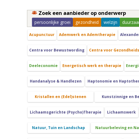
Zoek een aanbieder op onderwerp
persoonlijke groei
gezondheid
welzijn
duurzaa
Acupunctuur
Ademwerk en Ademtherapie
Alexande
Centra voor Bewustwording
Centra voor Gezondheid
Deeleconomie
Energetisch werk en therapie
Energi
Handanalyse & Handlezen
Haptonomie en Haptothe
Kristallen en (Edel)stenen
Kunstzinnige en B
Lichaamsgerichte (Psycho)Therapie
Lichaamswerk
Natuur, Tuin en Landschap
Natuurbeleving en N