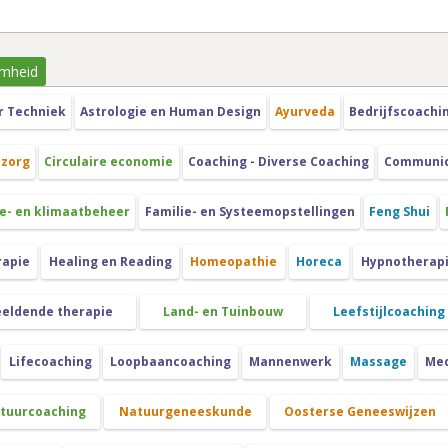
mheid
r Techniek
Astrologie en Human Design
Ayurveda
Bedrijfscoachi
szorg
Circulaire economie
Coaching - Diverse Coaching
Communica
e- en klimaatbeheer
Familie- en Systeemopstellingen
Feng Shui
rapie
Healing en Reading
Homeopathie
Horeca
Hypnotherap
eeldende therapie
Land- en Tuinbouw
Leefstijlcoaching
Lifecoaching
Loopbaancoaching
Mannenwerk
Massage
Med
atuurcoaching
Natuurgeneeskunde
Oosterse Geneeswijzen