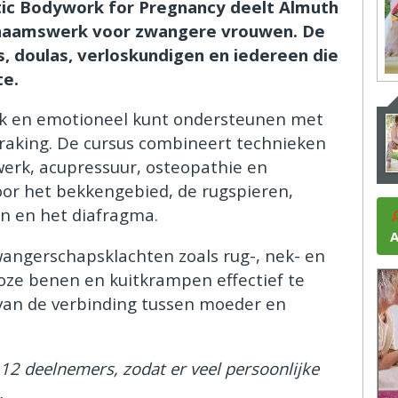
stic Bodywork for Pregnancy deelt Almuth
lichaamswerk voor zwangere vrouwen. De
, doulas, verloskundigen en iedereen die
te.
iek en emotioneel kunt ondersteunen met
nraking. De cursus combineert technieken
werk, acupressuur, osteopathie en
voor het bekkengebied, de rugspieren,
en en het diafragma.
A
angerschapsklachten zoals rug-, nek- en
loze benen en kuitkrampen effectief te
 van de verbinding tussen moeder en
12 deelnemers, zodat er veel persoonlijke
.