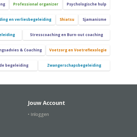
ing
Professional organizer
Psychologische hulp
ing en verliesbegeleiding
Shiatsu
Sjamanisme
eleiding
Stresscoaching en Burn-out coaching
ngsadvies & Coaching
Voetzorg en Voetreflexologie
de begeleiding
Zwangerschapsbegeleiding
Jouw Account
• Inloggen