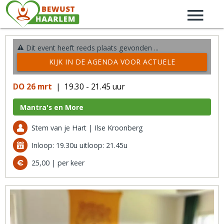
Dit event heeft reeds plaats gevonden ...
KIJK IN DE AGENDA VOOR ACTUELE
ACTIVITEITEN →
DO 26 mrt
| 19.30 - 21.45 uur
Mantra's en More
Stem van je Hart | Ilse Kroonberg
Inloop: 19.30u uitloop: 21.45u
25,00 | per keer