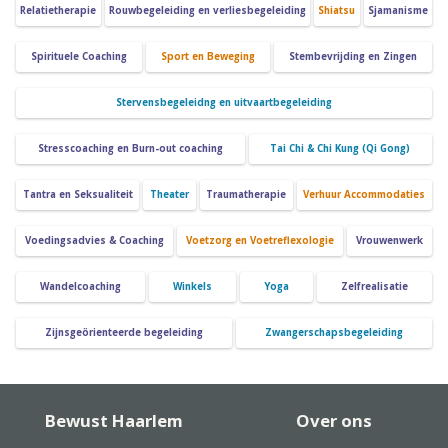
Relatietherapie
Rouwbegeleiding en verliesbegeleiding
Shiatsu
Sjamanisme
Spirituele Coaching
Sport en Beweging
Stembevrijding en Zingen
Stervensbegeleidng en uitvaartbegeleiding
Stresscoaching en Burn-out coaching
Tai Chi & Chi Kung (Qi Gong)
Tantra en Seksualiteit
Theater
Traumatherapie
Verhuur Accommodaties
Voedingsadvies & Coaching
Voetzorg en Voetreflexologie
Vrouwenwerk
Wandelcoaching
Winkels
Yoga
Zelfrealisatie
Zijnsgeörienteerde begeleiding
Zwangerschapsbegeleiding
Bewust Haarlem
Over ons