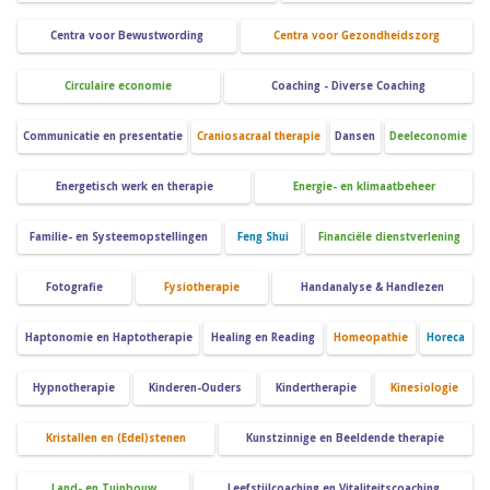
Centra voor Bewustwording
Centra voor Gezondheidszorg
Circulaire economie
Coaching - Diverse Coaching
Communicatie en presentatie
Craniosacraal therapie
Dansen
Deeleconomie
Energetisch werk en therapie
Energie- en klimaatbeheer
Familie- en Systeemopstellingen
Feng Shui
Financiële dienstverlening
Fotografie
Fysiotherapie
Handanalyse & Handlezen
Haptonomie en Haptotherapie
Healing en Reading
Homeopathie
Horeca
Hypnotherapie
Kinderen-Ouders
Kindertherapie
Kinesiologie
Kristallen en (Edel)stenen
Kunstzinnige en Beeldende therapie
Land- en Tuinbouw
Leefstijlcoaching en Vitaliteitscoaching