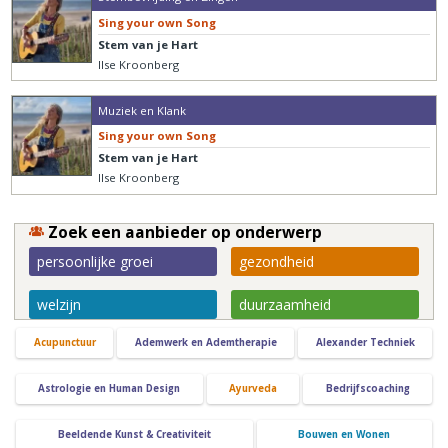
Sing your own Song
Stem van je Hart
Ilse Kroonberg
Muziek en Klank
Sing your own Song
Stem van je Hart
Ilse Kroonberg
Zoek een aanbieder op onderwerp
persoonlijke groei
gezondheid
welzijn
duurzaamheid
Acupunctuur
Ademwerk en Ademtherapie
Alexander Techniek
Astrologie en Human Design
Ayurveda
Bedrijfscoaching
Beeldende Kunst & Creativiteit
Bouwen en Wonen