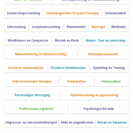
Leiderschapscoaching
Lichaamsgerichte (Psycho)Therapie
Lichaamswerk
Lifecoaching
Loopbaancoaching
Mannenwerk
Massage
Meditatie
Mindfulness en Compassie
Muziek en Klank
Natuur, Tuin en Landschap
Natuurbeleving en Natuurcoaching
Natuurgeneeskunde
Oosterse Geneeswijzen
Oosterse Vechtkunsten
Opleiding en Training
Orthomoleculaire therapie
Osteopathie
Permacultuur
Persoonlijke Verzorging
Pijnbehandeling en pijncoaching
Professional organizer
Psychologische hulp
Regressie- en reïncarnatietherapie
Reiki en magnetiseren
Reizen en Vakanties