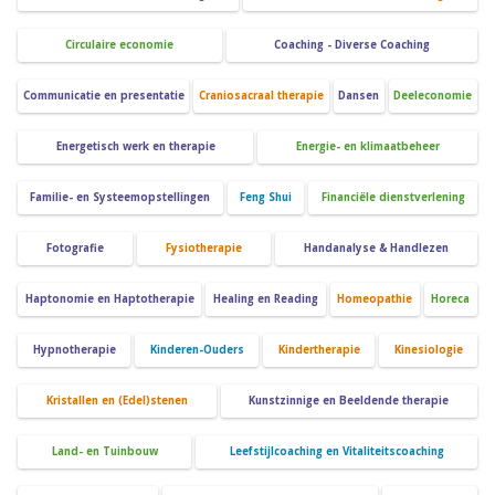
Circulaire economie
Coaching - Diverse Coaching
Communicatie en presentatie
Craniosacraal therapie
Dansen
Deeleconomie
Energetisch werk en therapie
Energie- en klimaatbeheer
Familie- en Systeemopstellingen
Feng Shui
Financiële dienstverlening
Fotografie
Fysiotherapie
Handanalyse & Handlezen
Haptonomie en Haptotherapie
Healing en Reading
Homeopathie
Horeca
Hypnotherapie
Kinderen-Ouders
Kindertherapie
Kinesiologie
Kristallen en (Edel)stenen
Kunstzinnige en Beeldende therapie
Land- en Tuinbouw
Leefstijlcoaching en Vitaliteitscoaching