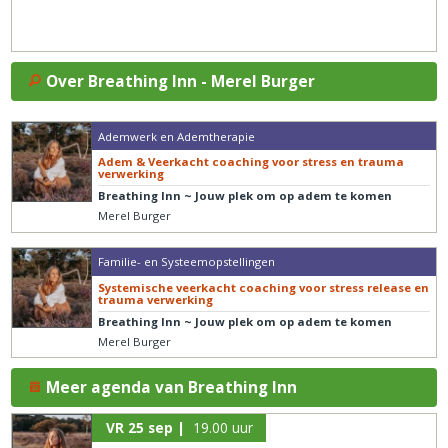
Over Breathing Inn - Merel Burger
Ademwerk en Ademtherapie
Adem & Veerkacht coaching voor stress en trauma
verwerking
Breathing Inn ~ Jouw plek om op adem te komen
Merel Burger
Familie- en Systeemopstellingen
Systemische veerkacht coaching voor stress release en
trauma verwerking
Breathing Inn ~ Jouw plek om op adem te komen
Merel Burger
Meer agenda van Breathing Inn
VR 25 sep |
19.00 uur