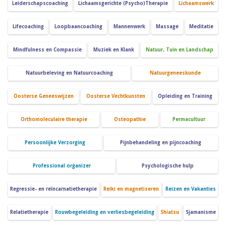
Leiderschapscoaching
Lichaamsgerichte (Psycho)Therapie
Lichaamswerk
Lifecoaching
Loopbaancoaching
Mannenwerk
Massage
Meditatie
Mindfulness en Compassie
Muziek en Klank
Natuur, Tuin en Landschap
Natuurbeleving en Natuurcoaching
Natuurgeneeskunde
Oosterse Geneeswijzen
Oosterse Vechtkunsten
Opleiding en Training
Orthomoleculaire therapie
Osteopathie
Permacultuur
Persoonlijke Verzorging
Pijnbehandeling en pijncoaching
Professional organizer
Psychologische hulp
Regressie- en reïncarnatietherapie
Reiki en magnetiseren
Reizen en Vakanties
Relatietherapie
Rouwbegeleiding en verliesbegeleiding
Shiatsu
Sjamanisme