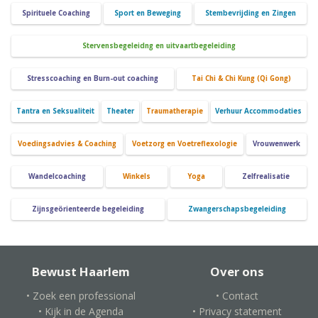
Spirituele Coaching
Sport en Beweging
Stembevrijding en Zingen
Stervensbegeleidng en uitvaartbegeleiding
Stresscoaching en Burn-out coaching
Tai Chi & Chi Kung (Qi Gong)
Tantra en Seksualiteit
Theater
Traumatherapie
Verhuur Accommodaties
Voedingsadvies & Coaching
Voetzorg en Voetreflexologie
Vrouwenwerk
Wandelcoaching
Winkels
Yoga
Zelfrealisatie
Zijnsgeörienteerde begeleiding
Zwangerschapsbegeleiding
Bewust Haarlem
Over ons
• Zoek een professional
• Contact
• Kijk in de Agenda
• Privacy statement