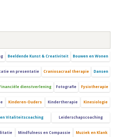
ng
Beeldende Kunst & Creativiteit
Bouwen en Wonen
tie en presentatie
Craniosacraal therapie
Dansen
Financiële dienstverlening
Fotografie
Fysiotherapie
ie
Kinderen-Ouders
Kindertherapie
Kinesiologie
 en Vitaliteitscoaching
Leiderschapscoaching
itatie
Mindfulness en Compassie
Muziek en Klank