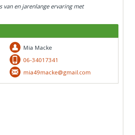
nis van en jarenlange ervaring met
Mia Macke
06-34017341
mia49macke@gmail.com