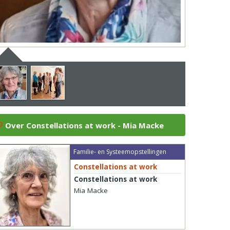
Over Constellations at work - Mia Macke
Familie- en Systeemopstellingen
Constellations at work
Constellations at work
Mia Macke