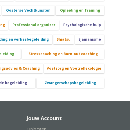
Oosterse Vechtkunsten
Opleiding en Training
ing
Professional organizer
Psychologische hulp
ing en verliesbegeleiding
Shiatsu
Sjamanisme
eleiding
Stresscoaching en Burn-out coaching
ngsadvies & Coaching
Voetzorg en Voetreflexologie
de begeleiding
Zwangerschapsbegeleiding
Jouw Account
• Inloggen