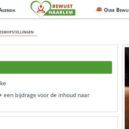
 Agenda
Over Bewu
teemopstellingen
cke
, + een bijdrage voor de inhoud naar