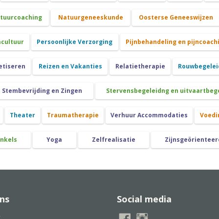
atuurcoaching
Natuurgeneeskunde
Oosterse Geneeswijzen
cultuur
Persoonlijke Verzorging
Pijnbehandeling en pijncoach
etiseren
Reizen en Vakanties
Relatietherapie
Rouwbegeleid
Stembevrijding en Zingen
Stervensbegeleidng en uitvaartbeg
Theater
Traumatherapie
Verhuur Accommodaties
Voedi
nkels
Yoga
Zelfrealisatie
Zijnsgeörienteer
ns
Social media
t