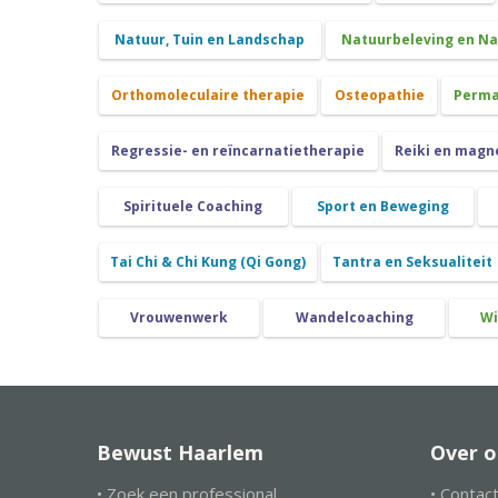
Natuur, Tuin en Landschap
Natuurbeleving en N
Orthomoleculaire therapie
Osteopathie
Perma
Regressie- en reïncarnatietherapie
Reiki en magn
Spirituele Coaching
Sport en Beweging
Tai Chi & Chi Kung (Qi Gong)
Tantra en Seksualiteit
Vrouwenwerk
Wandelcoaching
Wi
Bewust Haarlem
Over o
• Zoek een professional
• Contac