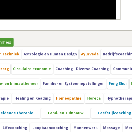
mheid
r Techniek
Astrologie en Human Design
Ayurveda
Bedrijfscoachi
szorg
Circulaire economie
Coaching - Diverse Coaching
Communica
e- en klimaatbeheer
Familie- en Systeemopstellingen
Feng Shui
rapie
Healing en Reading
Homeopathie
Horeca
Hypnotherap
eeldende therapie
Land- en Tuinbouw
Leefstijlcoaching
Lifecoaching
Loopbaancoaching
Mannenwerk
Massage
Med