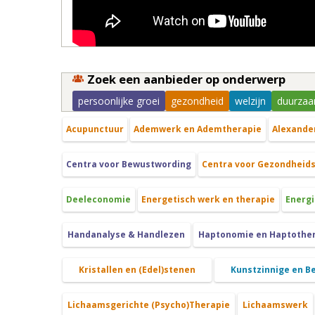
Zoek een aanbieder op onderwerp
persoonlijke groei
gezondheid
welzijn
duurzaa
Acupunctuur
Ademwerk en Ademtherapie
Alexande
Centra voor Bewustwording
Centra voor Gezondheid
Deeleconomie
Energetisch werk en therapie
Energi
Handanalyse & Handlezen
Haptonomie en Haptothe
Kristallen en (Edel)stenen
Kunstzinnige en B
Lichaamsgerichte (Psycho)Therapie
Lichaamswerk