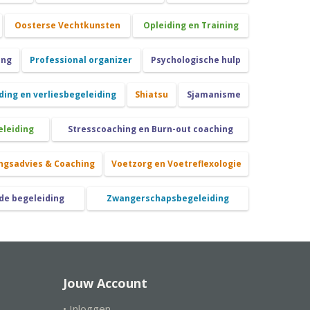
Oosterse Vechtkunsten
Opleiding en Training
ing
Professional organizer
Psychologische hulp
ing en verliesbegeleiding
Shiatsu
Sjamanisme
eleiding
Stresscoaching en Burn-out coaching
ngsadvies & Coaching
Voetzorg en Voetreflexologie
de begeleiding
Zwangerschapsbegeleiding
Jouw Account
• Inloggen