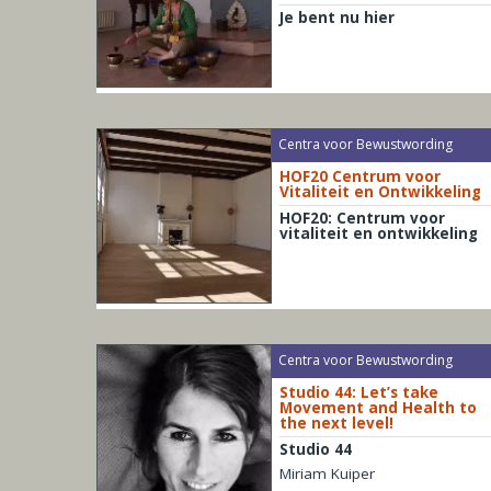
Je bent nu hier
Centra voor Bewustwording
HOF20 Centrum voor
Vitaliteit en Ontwikkeling
HOF20: Centrum voor
vitaliteit en ontwikkeling
Centra voor Bewustwording
Studio 44: Let’s take
Movement and Health to
the next level!
Studio 44
Miriam Kuiper