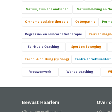
Natuur, Tuin en Landschap
Natuurbeleving en N
Orthomoleculaire therapie
Osteopathie
Perma
Regressie- en reïncarnatietherapie
Reiki en magn
Spirituele Coaching
Sport en Beweging
Tai Chi & Chi Kung (Qi Gong)
Tantra en Seksualiteit
Vrouwenwerk
Wandelcoaching
Wi
Bewust Haarlem
Over o
• Zoek een professional
• Contac