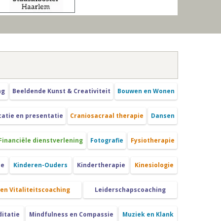
ng
Beeldende Kunst & Creativiteit
Bouwen en Wonen
tie en presentatie
Craniosacraal therapie
Dansen
Financiële dienstverlening
Fotografie
Fysiotherapie
ie
Kinderen-Ouders
Kindertherapie
Kinesiologie
 en Vitaliteitscoaching
Leiderschapscoaching
itatie
Mindfulness en Compassie
Muziek en Klank