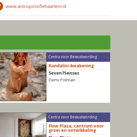
www.antroposofiehaarlem.nl
Centra voor Bewustwording
Kundalini Awakening
Seven7Senses
Demi Polman
Centra voor Bewustwording
Flow Plaza, centrum voor
groei en ontwikkeling