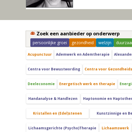
Zoek een aanbieder op onderwerp
persoonlijke groei
gezondheid
welzijn
duurzaa
Acupunctuur
Ademwerk en Ademtherapie
Alexande
Centra voor Bewustwording
Centra voor Gezondheid
Deeleconomie
Energetisch werk en therapie
Energi
Handanalyse & Handlezen
Haptonomie en Haptothe
Kristallen en (Edel)stenen
Kunstzinnige en B
Lichaamsgerichte (Psycho)Therapie
Lichaamswerk