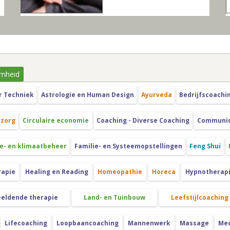
mheid
r Techniek
Astrologie en Human Design
Ayurveda
Bedrijfscoachi
szorg
Circulaire economie
Coaching - Diverse Coaching
Communica
e- en klimaatbeheer
Familie- en Systeemopstellingen
Feng Shui
rapie
Healing en Reading
Homeopathie
Horeca
Hypnotherap
eeldende therapie
Land- en Tuinbouw
Leefstijlcoaching
Lifecoaching
Loopbaancoaching
Mannenwerk
Massage
Med