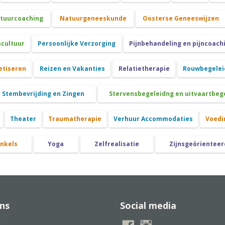
atuurcoaching
Natuurgeneeskunde
Oosterse Geneeswijzen
cultuur
Persoonlijke Verzorging
Pijnbehandeling en pijncoach
etiseren
Reizen en Vakanties
Relatietherapie
Rouwbegeleid
Stembevrijding en Zingen
Stervensbegeleidng en uitvaartbeg
Theater
Traumatherapie
Verhuur Accommodaties
Voedi
nkels
Yoga
Zelfrealisatie
Zijnsgeörienteer
ns
Social media
t