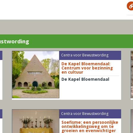
ustwording
Centra voor Bewustwording
De Kapel Bloemendaal:
Centrum voor bezinning
en cultuur
De Kapel Bloemendaal
Centra voor Bewustwording
Soefisme: een persoonlijke
u
ontwikkelingsweg om te
groeien en evenwichtiger