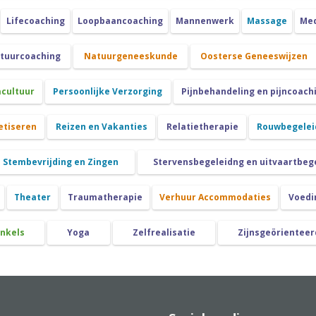
Lifecoaching
Loopbaancoaching
Mannenwerk
Massage
Med
atuurcoaching
Natuurgeneeskunde
Oosterse Geneeswijzen
cultuur
Persoonlijke Verzorging
Pijnbehandeling en pijncoach
etiseren
Reizen en Vakanties
Relatietherapie
Rouwbegeleid
Stembevrijding en Zingen
Stervensbegeleidng en uitvaartbeg
Theater
Traumatherapie
Verhuur Accommodaties
Voedi
nkels
Yoga
Zelfrealisatie
Zijnsgeörienteer