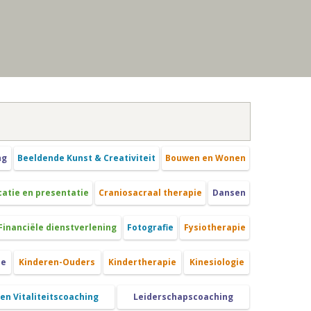
ng
Beeldende Kunst & Creativiteit
Bouwen en Wonen
tie en presentatie
Craniosacraal therapie
Dansen
Financiële dienstverlening
Fotografie
Fysiotherapie
ie
Kinderen-Ouders
Kindertherapie
Kinesiologie
 en Vitaliteitscoaching
Leiderschapscoaching