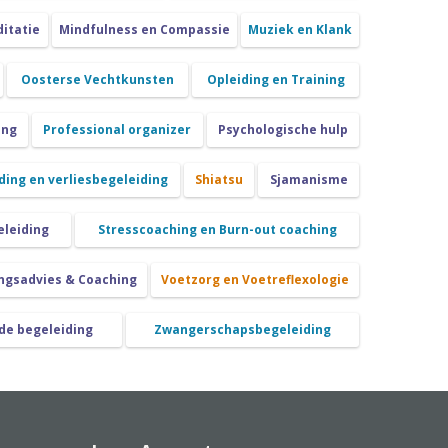
itatie
Mindfulness en Compassie
Muziek en Klank
Oosterse Vechtkunsten
Opleiding en Training
ing
Professional organizer
Psychologische hulp
ing en verliesbegeleiding
Shiatsu
Sjamanisme
eleiding
Stresscoaching en Burn-out coaching
ngsadvies & Coaching
Voetzorg en Voetreflexologie
de begeleiding
Zwangerschapsbegeleiding