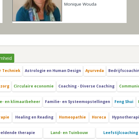
Monique Wouda
mheid
r Techniek
Astrologie en Human Design
Ayurveda
Bedrijfscoachi
szorg
Circulaire economie
Coaching - Diverse Coaching
Communica
e- en klimaatbeheer
Familie- en Systeemopstellingen
Feng Shui
rapie
Healing en Reading
Homeopathie
Horeca
Hypnotherap
eeldende therapie
Land- en Tuinbouw
Leefstijlcoaching