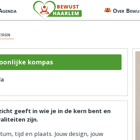
 Agenda
Over Bewu
esign
soonlijke kompas
da
cht geeft in wie je in de kern bent en
iteiten zijn.
um, tijd en plaats. Jouw design, jouw