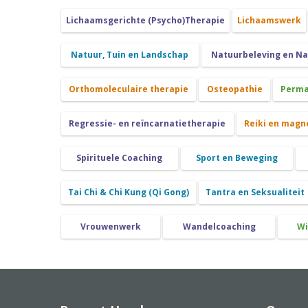
Lichaamsgerichte (Psycho)Therapie
Lichaamswerk
Natuur, Tuin en Landschap
Natuurbeleving en N
Orthomoleculaire therapie
Osteopathie
Perma
Regressie- en reïncarnatietherapie
Reiki en magn
Spirituele Coaching
Sport en Beweging
Tai Chi & Chi Kung (Qi Gong)
Tantra en Seksualiteit
Vrouwenwerk
Wandelcoaching
Wi