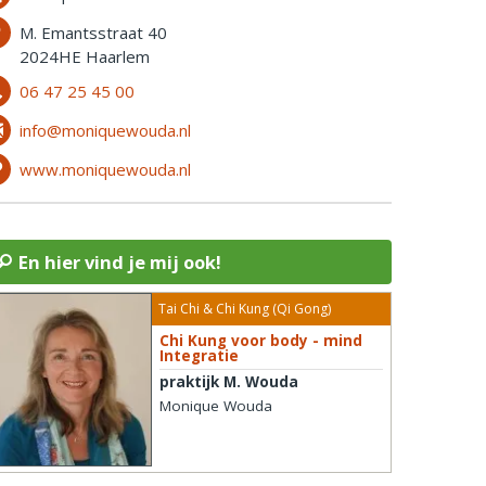
M. Emantsstraat 40
2024HE Haarlem
06 47 25 45 00
info@moniquewouda.nl
www.moniquewouda.nl
En hier vind je mij ook!
Tai Chi & Chi Kung (Qi Gong)
Chi Kung voor body - mind
Integratie
praktijk M. Wouda
Monique Wouda