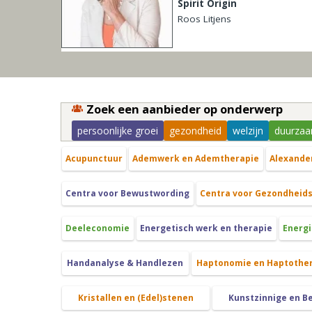
Spirit Origin
Roos Litjens
Zoek een aanbieder op onderwerp
persoonlijke groei
gezondheid
welzijn
duurzaa
Acupunctuur
Ademwerk en Ademtherapie
Alexande
Centra voor Bewustwording
Centra voor Gezondheid
Deeleconomie
Energetisch werk en therapie
Energi
Handanalyse & Handlezen
Haptonomie en Haptothe
Kristallen en (Edel)stenen
Kunstzinnige en B