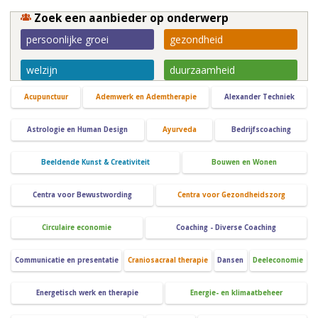
Zoek een aanbieder op onderwerp
persoonlijke groei
gezondheid
welzijn
duurzaamheid
Acupunctuur
Ademwerk en Ademtherapie
Alexander Techniek
Astrologie en Human Design
Ayurveda
Bedrijfscoaching
Beeldende Kunst & Creativiteit
Bouwen en Wonen
Centra voor Bewustwording
Centra voor Gezondheidszorg
Circulaire economie
Coaching - Diverse Coaching
Communicatie en presentatie
Craniosacraal therapie
Dansen
Deeleconomie
Energetisch werk en therapie
Energie- en klimaatbeheer