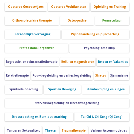
Oosterse Geneeswijzen
Oosterse Vechtkunsten
Opleiding en Training
Orthomoleculaire therapie
Osteopathie
Permacultuur
Persoonlijke Verzorging
Pijnbehandeling en pijncoaching
Professional organizer
Psychologische hulp
Regressie- en reïncarnatietherapie
Reiki en magnetiseren
Reizen en Vakanties
Relatietherapie
Rouwbegeleiding en verliesbegeleiding
Shiatsu
Sjamanisme
Spirituele Coaching
Sport en Beweging
Stembevrijding en Zingen
Stervensbegeleidng en uitvaartbegeleiding
Stresscoaching en Burn-out coaching
Tai Chi & Chi Kung (Qi Gong)
Tantra en Seksualiteit
Theater
Traumatherapie
Verhuur Accommodaties