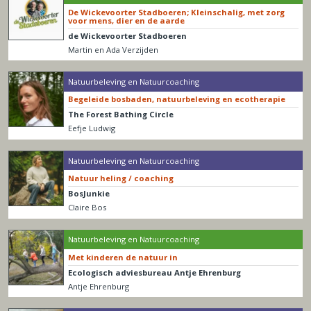
De Wickevoorter Stadboeren; Kleinschalig, met zorg
voor mens, dier en de aarde
de Wickevoorter Stadboeren
Martin en Ada Verzijden
Natuurbeleving en Natuurcoaching
Begeleide bosbaden, natuurbeleving en ecotherapie
The Forest Bathing Circle
Eefje Ludwig
Natuurbeleving en Natuurcoaching
Natuur heling / coaching
BosJunkie
Claire Bos
Natuurbeleving en Natuurcoaching
Met kinderen de natuur in
Ecologisch adviesbureau Antje Ehrenburg
Antje Ehrenburg