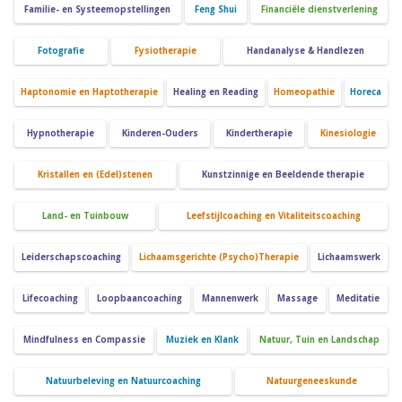
Familie- en Systeemopstellingen
Feng Shui
Financiële dienstverlening
Fotografie
Fysiotherapie
Handanalyse & Handlezen
Haptonomie en Haptotherapie
Healing en Reading
Homeopathie
Horeca
Hypnotherapie
Kinderen-Ouders
Kindertherapie
Kinesiologie
Kristallen en (Edel)stenen
Kunstzinnige en Beeldende therapie
Land- en Tuinbouw
Leefstijlcoaching en Vitaliteitscoaching
Leiderschapscoaching
Lichaamsgerichte (Psycho)Therapie
Lichaamswerk
Lifecoaching
Loopbaancoaching
Mannenwerk
Massage
Meditatie
Mindfulness en Compassie
Muziek en Klank
Natuur, Tuin en Landschap
Natuurbeleving en Natuurcoaching
Natuurgeneeskunde