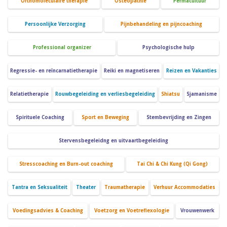
Orthomoleculaire therapie
Osteopathie
Permacultuur
Persoonlijke Verzorging
Pijnbehandeling en pijncoaching
Professional organizer
Psychologische hulp
Regressie- en reïncarnatietherapie
Reiki en magnetiseren
Reizen en Vakanties
Relatietherapie
Rouwbegeleiding en verliesbegeleiding
Shiatsu
Sjamanisme
Spirituele Coaching
Sport en Beweging
Stembevrijding en Zingen
Stervensbegeleidng en uitvaartbegeleiding
Stresscoaching en Burn-out coaching
Tai Chi & Chi Kung (Qi Gong)
Tantra en Seksualiteit
Theater
Traumatherapie
Verhuur Accommodaties
Voedingsadvies & Coaching
Voetzorg en Voetreflexologie
Vrouwenwerk