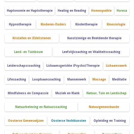
Haptonomie en Haptotherapie
Healing en Reading
Homeopathie
Horeca
Hypnotherapie
Kinderen-Ouders
Kindertherapie
Kinesiologie
Kristallen en (Edel)stenen
Kunstzinnige en Beeldende therapie
Land- en Tuinbouw
Leefstijlcoaching en Vitaliteitscoaching
Leiderschapscoaching
Lichaamsgerichte (Psycho)Therapie
Lichaamswerk
Lifecoaching
Loopbaancoaching
Mannenwerk
Massage
Meditatie
Mindfulness en Compassie
Muziek en Klank
Natuur, Tuin en Landschap
Natuurbeleving en Natuurcoaching
Natuurgeneeskunde
Oosterse Geneeswijzen
Oosterse Vechtkunsten
Opleiding en Training