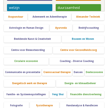
welzijn
duurzaamheid
Acupunctuur
Ademwerk en Ademtherapie
Alexander Techniek
Astrologie en Human Design
Ayurveda
Bedrijfscoaching
Beeldende Kunst & Creativiteit
Bouwen en Wonen
Centra voor Bewustwording
Centra voor Gezondheidszorg
Circulaire economie
Coaching - Diverse Coaching
Communicatie en presentatie
Craniosacraal therapie
Dansen
Deeleconomie
Energetisch werk en therapie
Energie- en klimaatbeheer
Familie- en Systeemopstellingen
Feng Shui
Financiële dienstverlening
Fotografie
Fysiotherapie
Handanalyse & Handlezen