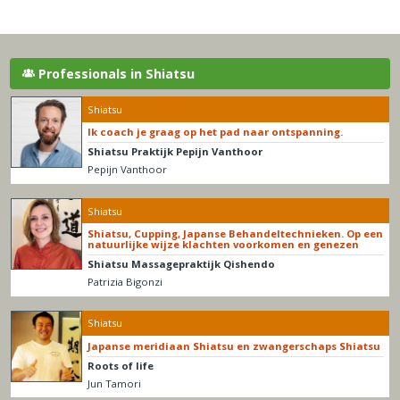
Professionals in Shiatsu
Shiatsu
Ik coach je graag op het pad naar ontspanning.
Shiatsu Praktijk Pepijn Vanthoor
Pepijn Vanthoor
Shiatsu
Shiatsu, Cupping, Japanse Behandeltechnieken. Op een
natuurlijke wijze klachten voorkomen en genezen
Shiatsu Massagepraktijk Qishendo
Patrizia Bigonzi
Shiatsu
Japanse meridiaan Shiatsu en zwangerschaps Shiatsu
Roots of life
Jun Tamori