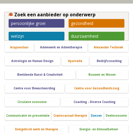
Zoek een aanbieder op onderwerp
persoonlijke groei
gezondheid
welzijn
duurzaamheid
Acupunctuur
Ademwerk en Ademtherapie
Alexander Techniek
Astrologie en Human Design
Ayurveda
Bedrijfscoaching
Beeldende Kunst & Creativiteit
Bouwen en Wonen
Centra voor Bewustwording
Centra voor Gezondheidszorg
Circulaire economie
Coaching - Diverse Coaching
Communicatie en presentatie
Craniosacraal therapie
Dansen
Deeleconomie
Energetisch werk en therapie
Energie- en klimaatbeheer