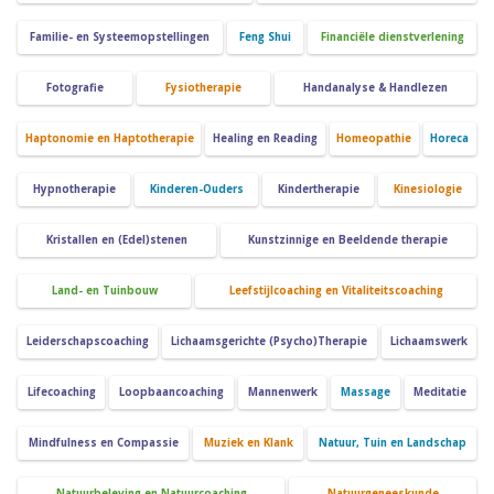
Familie- en Systeemopstellingen
Feng Shui
Financiële dienstverlening
Fotografie
Fysiotherapie
Handanalyse & Handlezen
Haptonomie en Haptotherapie
Healing en Reading
Homeopathie
Horeca
Hypnotherapie
Kinderen-Ouders
Kindertherapie
Kinesiologie
Kristallen en (Edel)stenen
Kunstzinnige en Beeldende therapie
Land- en Tuinbouw
Leefstijlcoaching en Vitaliteitscoaching
Leiderschapscoaching
Lichaamsgerichte (Psycho)Therapie
Lichaamswerk
Lifecoaching
Loopbaancoaching
Mannenwerk
Massage
Meditatie
Mindfulness en Compassie
Muziek en Klank
Natuur, Tuin en Landschap
Natuurbeleving en Natuurcoaching
Natuurgeneeskunde