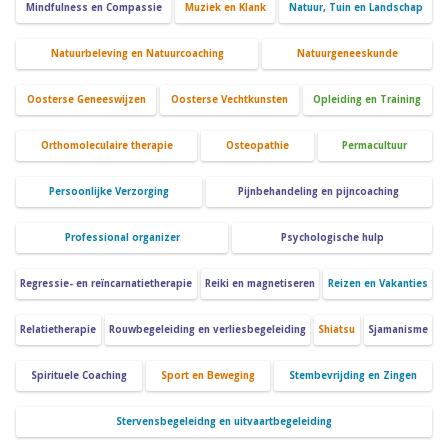
Mindfulness en Compassie
Muziek en Klank
Natuur, Tuin en Landschap
Natuurbeleving en Natuurcoaching
Natuurgeneeskunde
Oosterse Geneeswijzen
Oosterse Vechtkunsten
Opleiding en Training
Orthomoleculaire therapie
Osteopathie
Permacultuur
Persoonlijke Verzorging
Pijnbehandeling en pijncoaching
Professional organizer
Psychologische hulp
Regressie- en reïncarnatietherapie
Reiki en magnetiseren
Reizen en Vakanties
Relatietherapie
Rouwbegeleiding en verliesbegeleiding
Shiatsu
Sjamanisme
Spirituele Coaching
Sport en Beweging
Stembevrijding en Zingen
Stervensbegeleidng en uitvaartbegeleiding