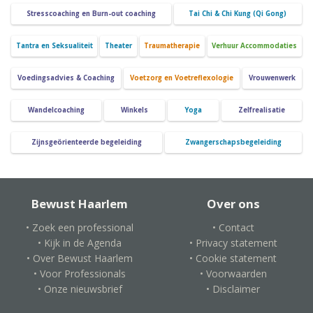
Stresscoaching en Burn-out coaching
Tai Chi & Chi Kung (Qi Gong)
Tantra en Seksualiteit
Theater
Traumatherapie
Verhuur Accommodaties
Voedingsadvies & Coaching
Voetzorg en Voetreflexologie
Vrouwenwerk
Wandelcoaching
Winkels
Yoga
Zelfrealisatie
Zijnsgeörienteerde begeleiding
Zwangerschapsbegeleiding
Bewust Haarlem
Over ons
• Zoek een professional
• Contact
• Kijk in de Agenda
• Privacy statement
• Over Bewust Haarlem
• Cookie statement
• Voor Professionals
• Voorwaarden
• Onze nieuwsbrief
• Disclaimer