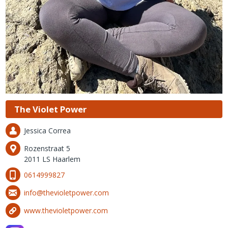
The Violet Power
Jessica Correa
Rozenstraat 5
2011 LS Haarlem
0614999827
info@thevioletpower.com
www.thevioletpower.com