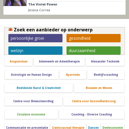
The Violet Power
Jessica Correa
Zoek een aanbieder op onderwerp
persoonlijke groei
gezondheid
welzijn
duurzaamheid
Acupunctuur
Ademwerk en Ademtherapie
Alexander Techniek
Astrologie en Human Design
Ayurveda
Bedrijfscoaching
Beeldende Kunst & Creativiteit
Bouwen en Wonen
Centra voor Bewustwording
Centra voor Gezondheidszorg
Circulaire economie
Coaching - Diverse Coaching
Communicatie en presentatie
Craniosacraal therapie
Dansen
Deeleconomie