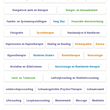
Energetisch werk en therapie
Energie- en klimaatbeheer
Familie- en Systeemopstellingen
Feng Shui
Financiële dienstverlening
Fotografie
Fysiotherapie
Handanalyse & Handlezen
Haptonomie en Haptotherapie
Healing en Reading
Homeopathie
Horeca
Hypnotherapie
Kinderen-Ouders
Kindertherapie
Kinesiologie
Kristallen en (Edel)stenen
Kunstzinnige en Beeldende therapie
Land- en Tuinbouw
Leefstijlcoaching en Vitaliteitscoaching
Leiderschapscoaching
Lichaamsgerichte (Psycho)Therapie
Lichaamswerk
Lifecoaching
Loopbaancoaching
Mannenwerk
Massage
Meditatie