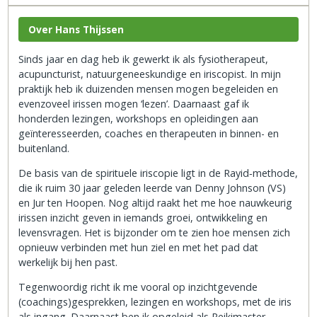
Over Hans Thijssen
Sinds jaar en dag heb ik gewerkt ik als fysiotherapeut,
acupuncturist, natuurgeneeskundige en iriscopist. In mijn
praktijk heb ik duizenden mensen mogen begeleiden en
evenzoveel irissen mogen ‘lezen’. Daarnaast gaf ik
honderden lezingen, workshops en opleidingen aan
geïnteresseerden, coaches en therapeuten in binnen- en
buitenland.
De basis van de spirituele iriscopie ligt in de Rayid‑methode,
die ik ruim 30 jaar geleden leerde van Denny Johnson (VS)
en Jur ten Hoopen. Nog altijd raakt het me hoe nauwkeurig
irissen inzicht geven in iemands groei, ontwikkeling en
levensvragen. Het is bijzonder om te zien hoe mensen zich
opnieuw verbinden met hun ziel en met het pad dat
werkelijk bij hen past.
Tegenwoordig richt ik me vooral op inzichtgevende
(coachings)gesprekken, lezingen en workshops, met de iris
als ingang. Daarnaast ben ik opgeleid als Reikimaster