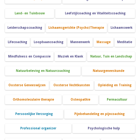
Land- en Tuinbouw
Leefstijlcoaching en Vitaliteitscoaching
Leiderschapscoaching
Lichaamsgerichte (Psycho)Therapie
Lichaamswerk
Lifecoaching
Loopbaancoaching
Mannenwerk
Massage
Meditatie
Mindfulness en Compassie
Muziek en Klank
Natuur, Tuin en Landschap
Natuurbeleving en Natuurcoaching
Natuurgeneeskunde
Oosterse Geneeswijzen
Oosterse Vechtkunsten
Opleiding en Training
Orthomoleculaire therapie
Osteopathie
Permacultuur
Persoonlijke Verzorging
Pijnbehandeling en pijncoaching
Professional organizer
Psychologische hulp