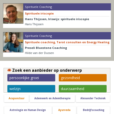
Spirituele Coaching
Spirituele iriscopie
Hans Thijssen, Iriswijs: spirituele iriscopie
Hans Thijssen
Spirituele Coaching
Spirituele coaching, Tarot consulten en Energy Healing
Preseli Bluestone Coaching
Hilde van der Dussen
Zoek een aanbieder op onderwerp
persoonlijke groei
gezondheid
welzijn
duurzaamheid
Acupunctuur
Ademwerk en Ademtherapie
Alexander Techniek
Astrologie en Human Design
Ayurveda
Bedrijfscoaching