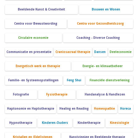
Beeldende Kunst & Creativiteit
Bouwen en Wonen
Centra voor Bewustwording
Centra voor Gezondheidszorg
Circulaire economie
Coaching - Diverse Coaching
Communicatie en presentatie
Craniosacraal therapie
Dansen
Deeleconomie
Energetisch werk en therapie
Energie- en klimaatbeheer
Familie- en Systeemopstellingen
Feng Shui
Financiële dienstverlening
Fotografie
Fysiotherapie
Handanalyse & Handlezen
Haptonomie en Haptotherapie
Healing en Reading
Homeopathie
Horeca
Hypnotherapie
Kinderen-Ouders
Kindertherapie
Kinesiologie
Kristallen en (Edel)stenen
Kunstzinnige en Beeldende therapie