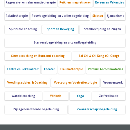
Regressie- en reïncarnatietherapie
Reiki en magnetiseren
Reizen en Vakanties
Relatietherapie
Rouwbegeleiding en verliesbegeleiding
Shiatsu
Sjamanisme
Spirituele Coaching
Sport en Beweging
Stembevrijding en Zingen
Stervensbegeleidng en uitvaartbegeleiding
Stresscoaching en Burn-out coaching
Tai Chi & Chi Kung (Qi Gong)
Tantra en Seksualiteit
Theater
Traumatherapie
Verhuur Accommodaties
Voedingsadvies & Coaching
Voetzorg en Voetreflexologie
Vrouwenwerk
Wandelcoaching
Winkels
Yoga
Zelfrealisatie
Zijnsgeörienteerde begeleiding
Zwangerschapsbegeleiding