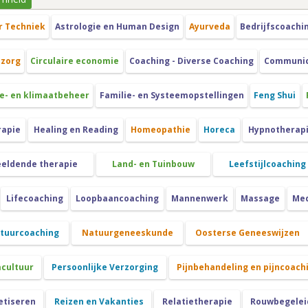
r Techniek
Astrologie en Human Design
Ayurveda
Bedrijfscoachi
szorg
Circulaire economie
Coaching - Diverse Coaching
Communica
e- en klimaatbeheer
Familie- en Systeemopstellingen
Feng Shui
rapie
Healing en Reading
Homeopathie
Horeca
Hypnotherap
eeldende therapie
Land- en Tuinbouw
Leefstijlcoaching
Lifecoaching
Loopbaancoaching
Mannenwerk
Massage
Med
atuurcoaching
Natuurgeneeskunde
Oosterse Geneeswijzen
cultuur
Persoonlijke Verzorging
Pijnbehandeling en pijncoach
etiseren
Reizen en Vakanties
Relatietherapie
Rouwbegeleid