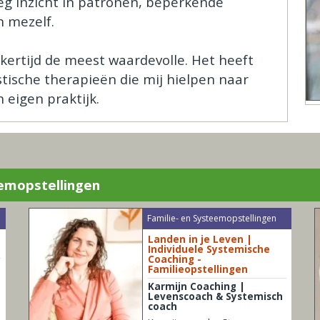
g inzicht in patronen, beperkende
 mezelf.
kertijd de meest waardevolle. Het heeft
istische therapieën die mij hielpen naar
 eigen praktijk.
eemopstellingen
Familie- en Systeemopstellingen
Landen in je Leven |
Individuele Systemische
Coaching -
Familieopstellingen
Karmijn Coaching |
Levenscoach & Systemisch
coach