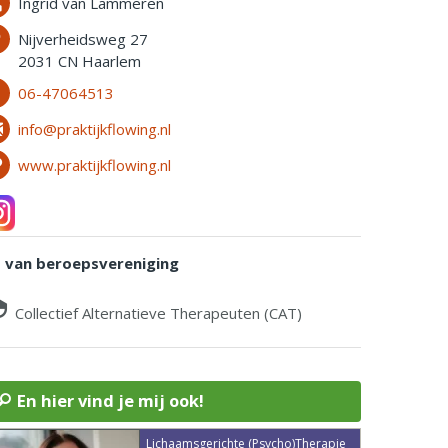
Ingrid van Lammeren
Nijverheidsweg 27
2031 CN Haarlem
06-47064513
info@praktijkflowing.nl
www.praktijkflowing.nl
d van beroepsvereniging
Collectief Alternatieve Therapeuten (CAT)
En hier vind je mij ook!
Lichaamsgerichte (Psycho)Therapie