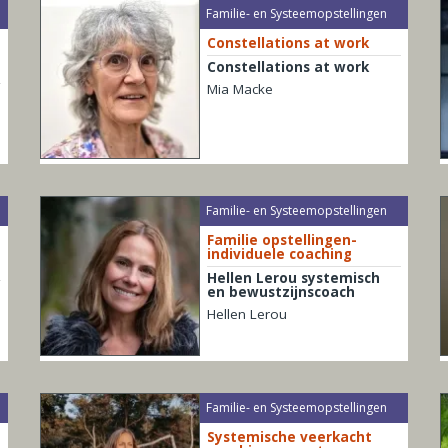
Familie- en Systeemopstellingen
Constellations at work
Constellations at work
Mia Macke
Familie- en Systeemopstellingen
Familie opstellingen-
individuele coaching
Hellen Lerou systemisch
en bewustzijnscoach
Hellen Lerou
Familie- en Systeemopstellingen
Systemische veerkacht