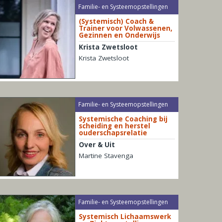
Familie- en Systeemopstellingen
(Systemisch) Coach &
Trainer voor Volwassenen,
Gezinnen en Onderwijs
Krista Zwetsloot
Krista Zwetsloot
Familie- en Systeemopstellingen
Systemische Coaching bij
scheiding en herstel
ouderschapsrelatie
Over & Uit
Martine Stavenga
Familie- en Systeemopstellingen
Systemisch Lichaamswerk