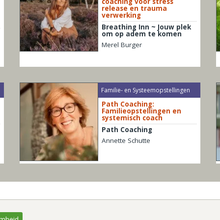
coaching voor stress
release en trauma
verwerking
Breathing Inn ~ Jouw plek
om op adem te komen
Merel Burger
Familie- en Systeemopstellingen
Path Coaching:
Familieopstellingen en
systemisch coach
Path Coaching
Annette Schutte
mheid