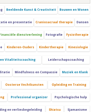
ng
Beeldende Kunst & Creativiteit
Bouwen en Wonen
tie en presentatie
Craniosacraal therapie
Dansen
Financiële dienstverlening
Fotografie
Fysiotherapie
ie
Kinderen-Ouders
Kindertherapie
Kinesiologie
 en Vitaliteitscoaching
Leiderschapscoaching
itatie
Mindfulness en Compassie
Muziek en Klank
Oosterse Vechtkunsten
Opleiding en Training
ing
Professional organizer
Psychologische hulp
ing en verliesbegeleiding
Shiatsu
Sjamanisme