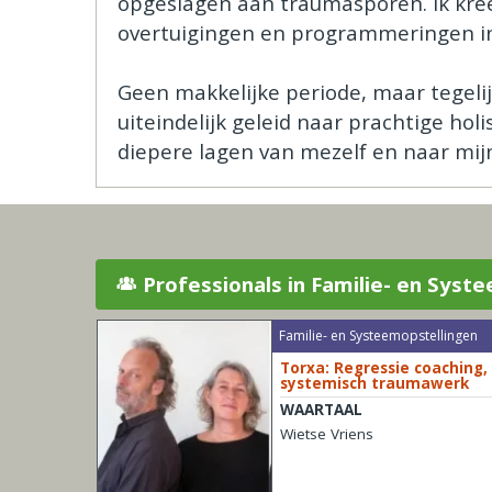
opgeslagen aan traumasporen. Ik kree
overtuigingen en programmeringen in
Geen makkelijke periode, maar tegelij
uiteindelijk geleid naar prachtige hol
diepere lagen van mezelf en naar mijn
Professionals in Familie- en Syst
Familie- en Systeemopstellingen
Torxa: Regressie coaching,
systemisch traumawerk
WAARTAAL
Wietse Vriens