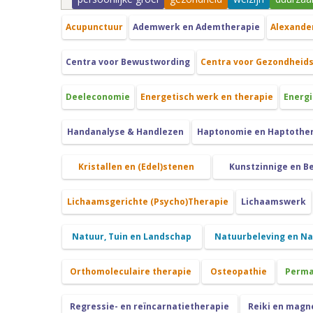
Acupunctuur
Ademwerk en Ademtherapie
Alexande
Centra voor Bewustwording
Centra voor Gezondheid
Deeleconomie
Energetisch werk en therapie
Energi
Handanalyse & Handlezen
Haptonomie en Haptothe
Kristallen en (Edel)stenen
Kunstzinnige en B
Lichaamsgerichte (Psycho)Therapie
Lichaamswerk
Natuur, Tuin en Landschap
Natuurbeleving en N
Orthomoleculaire therapie
Osteopathie
Perma
Regressie- en reïncarnatietherapie
Reiki en magn