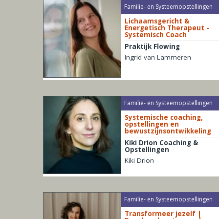
Familie- en Systeemopstellingen
Lichaamsgericht &
Energetisch Therapeut -
Systemisch Coach
Praktijk Flowing
Ingrid van Lammeren
Familie- en Systeemopstellingen
Systemische coaching,
opstellingen en
bewustzijnsontwikkeling
Kiki Drion Coaching &
Opstellingen
Kiki Drion
Familie- en Systeemopstellingen
Transformeer jezelf |