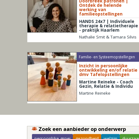
Doorbreek patronen |
Ontdek de helende
werking van
familieopstellingen
HANDS 24x7 | Individuele
therapie & relatietherapie
- praktijk Haarlem
Nathalie Smit & Tamara Silvis
Familie- en Systeemopstellingen
Inzicht in persoonlijke
ontwikkeling en/of relatie
dmv Tafelopstellingen
Martine Reineke - Coach
Gezin, Relatie & Individu
Martine Reineke
Zoek een aanbieder op onderwerp
persoonlijke groei
gezondheid
welzijn
duurzaa