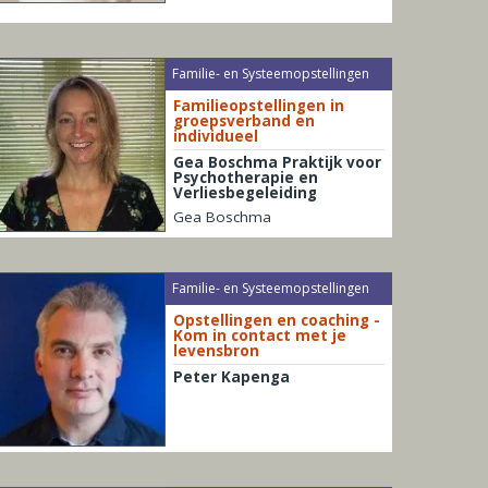
Familie- en Systeemopstellingen
Familieopstellingen in
groepsverband en
individueel
Gea Boschma Praktijk voor
Psychotherapie en
Verliesbegeleiding
Gea Boschma
Familie- en Systeemopstellingen
Opstellingen en coaching -
Kom in contact met je
levensbron
Peter Kapenga