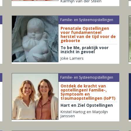
Karmijn van der Steen
Familie- en Systeemopstellingen
Prenatale Opstellingen
voor fundamenteel
herstel van de tijd voor de
geboorte
To be Me, praktijk voor
inzicht in gevoel
Joke Lamers
Familie- en Systeemopstellingen
Ontdek de kracht van
opstellingen! Familie-,
Symptoom en
traumaopstellingen (IoPT)
Hart en Ziel Opstellingen
Kristel Hartog en Marjolijn
Janssen