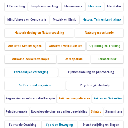
Lifecoaching
Loopbaancoaching
Mannenwerk
Massage
Meditatie
Mindfulness en Compassie
Muziek en Klank
Natuur, Tuin en Landschap
Natuurbeleving en Natuurcoaching
Natuurgeneeskunde
Oosterse Geneeswijzen
Oosterse Vechtkunsten
Opleiding en Training
Orthomoleculaire therapie
Osteopathie
Permacultuur
Persoonlijke Verzorging
Pijnbehandeling en pijncoaching
Professional organizer
Psychologische hulp
Regressie- en reïncarnatietherapie
Reiki en magnetiseren
Reizen en Vakanties
Relatietherapie
Rouwbegeleiding en verliesbegeleiding
Shiatsu
Sjamanisme
Spirituele Coaching
Sport en Beweging
Stembevrijding en Zingen