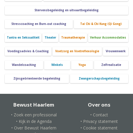
Stervensbegeleidng en uitvaartbegeleiding
Stresscoaching en Burn-out coaching
Tai Chi & Chi Kung (Qi Gong)
Tantra en Seksualiteit
Theater
Traumatherapie
Verhuur Accommodaties
Voedingsadvies & Coaching
Voetzorg en Voetreflexologie
Vrouwenwerk
Wandelcoaching
Winkels
Yoga
Zelfrealisatie
Zijnsgeörienteerde begeleiding
Zwangerschapsbegeleiding
Bewust Haarlem
Over ons
• Zoek een professional
• Contact
• Kijk in de Agenda
• Privacy statement
• Over Bewust Haarlem
• Cookie statement