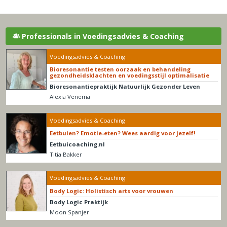
Professionals in Voedingsadvies & Coaching
Voedingsadvies & Coaching
Bioresonantie testen oorzaak en behandeling
gezondheidsklachten en voedingsstijl optimalisatie
Bioresonantiepraktijk Natuurlijk Gezonder Leven
Alexia Venema
Voedingsadvies & Coaching
Eetbuien? Emotie-eten? Wees aardig voor jezelf!
Eetbuicoaching.nl
Titia Bakker
Voedingsadvies & Coaching
Body Logic: Holistisch arts voor vrouwen
Body Logic Praktijk
Moon Spanjer