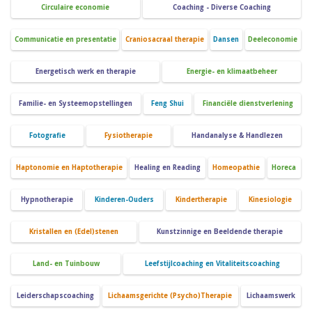
Circulaire economie
Coaching - Diverse Coaching
Communicatie en presentatie
Craniosacraal therapie
Dansen
Deeleconomie
Energetisch werk en therapie
Energie- en klimaatbeheer
Familie- en Systeemopstellingen
Feng Shui
Financiële dienstverlening
Fotografie
Fysiotherapie
Handanalyse & Handlezen
Haptonomie en Haptotherapie
Healing en Reading
Homeopathie
Horeca
Hypnotherapie
Kinderen-Ouders
Kindertherapie
Kinesiologie
Kristallen en (Edel)stenen
Kunstzinnige en Beeldende therapie
Land- en Tuinbouw
Leefstijlcoaching en Vitaliteitscoaching
Leiderschapscoaching
Lichaamsgerichte (Psycho)Therapie
Lichaamswerk