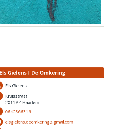
Els Gielens I De Omkering
Els Gielens
Kruisstraat
2011PZ Haarlem
0642866316
elsgielens.deomkering@gmail.com