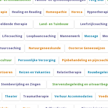
rapie
Healing en Reading
Homeopathie
Horeca
Hypnotherap
eeldende therapie
Land- en Tuinbouw
Leefstijlcoaching
Lifecoaching
Loopbaancoaching
Mannenwerk
Massage
Med
atuurcoaching
Natuurgeneeskunde
Oosterse Geneeswijzen
cultuur
Persoonlijke Verzorging
Pijnbehandeling en pijncoach
etiseren
Reizen en Vakanties
Relatietherapie
Rouwbegeleid
Stembevrijding en Zingen
Stervensbegeleidng en uitvaartbeg
Theater
Traumatherapie
Verhuur Accommodaties
Voedi