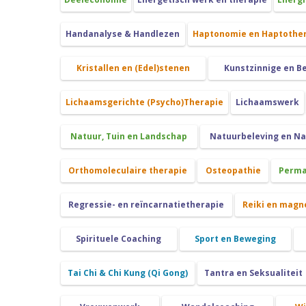
Handanalyse & Handlezen
Haptonomie en Haptothe
Kristallen en (Edel)stenen
Kunstzinnige en B
Lichaamsgerichte (Psycho)Therapie
Lichaamswerk
Natuur, Tuin en Landschap
Natuurbeleving en N
Orthomoleculaire therapie
Osteopathie
Perma
Regressie- en reïncarnatietherapie
Reiki en magn
Spirituele Coaching
Sport en Beweging
Tai Chi & Chi Kung (Qi Gong)
Tantra en Seksualiteit