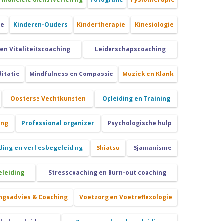
ie
Kinderen-Ouders
Kindertherapie
Kinesiologie
 en Vitaliteitscoaching
Leiderschapscoaching
itatie
Mindfulness en Compassie
Muziek en Klank
Oosterse Vechtkunsten
Opleiding en Training
ing
Professional organizer
Psychologische hulp
ing en verliesbegeleiding
Shiatsu
Sjamanisme
eleiding
Stresscoaching en Burn-out coaching
ngsadvies & Coaching
Voetzorg en Voetreflexologie