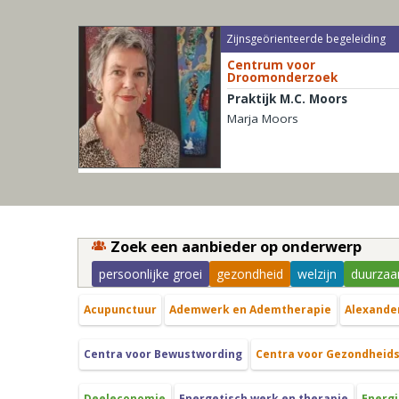
Zijnsgeörienteerde begeleiding
Centrum voor
Droomonderzoek
Praktijk M.C. Moors
Marja Moors
Zoek een aanbieder op onderwerp
persoonlijke groei
gezondheid
welzijn
duurzaa
Acupunctuur
Ademwerk en Ademtherapie
Alexande
Centra voor Bewustwording
Centra voor Gezondheid
Deeleconomie
Energetisch werk en therapie
Energi