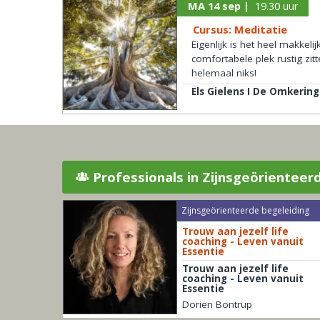
MA 14 sep |
19.30 uur
Cursus: Meditatie
Eigenlijk is het heel makkel
comfortabele plek rustig zi
helemaal niks!
Els Gielens I De Omkering
Professionals in Zijnsgeörienteer
Zijnsgeörienteerde begeleiding
Trouw aan jezelf life
coaching - Leven vanuit
Essentie
Trouw aan jezelf life
coaching - Leven vanuit
Essentie
Dorien Bontrup