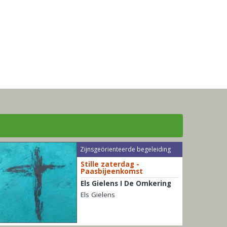
Zijnsgeörienteerde begeleiding
Stille zaterdag -
Paasbijeenkomst
Els Gielens I De Omkering
Els Gielens