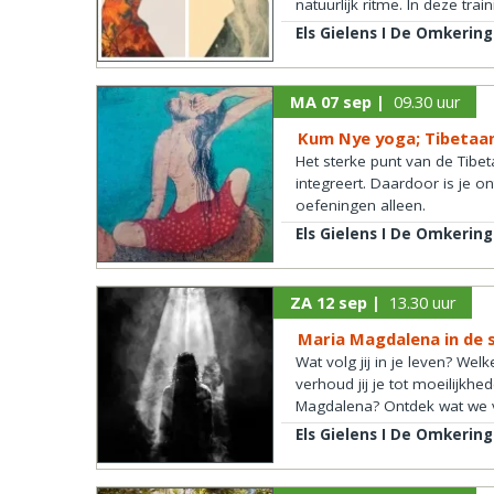
natuurlijk ritme. In deze trai
Els Gielens I De Omkering
MA 07 sep |
09.30 uur
Kum Nye yoga; Tibetaa
Het sterke punt van de Tibe
integreert. Daardoor is je on
oefeningen alleen.
Els Gielens I De Omkering
ZA 12 sep |
13.30 uur
Maria Magdalena in de s
Wat volg jij in je leven? We
verhoud jij je tot moeilijkh
Magdalena? Ontdek wat we v
Els Gielens I De Omkering