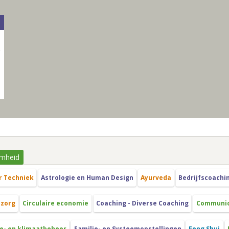
mheid
r Techniek
Astrologie en Human Design
Ayurveda
Bedrijfscoachi
szorg
Circulaire economie
Coaching - Diverse Coaching
Communica
e- en klimaatbeheer
Familie- en Systeemopstellingen
Feng Shui