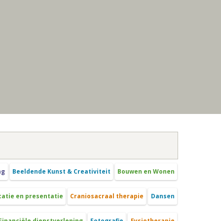
ng
Beeldende Kunst & Creativiteit
Bouwen en Wonen
tie en presentatie
Craniosacraal therapie
Dansen
Financiële dienstverlening
Fotografie
Fysiotherapie