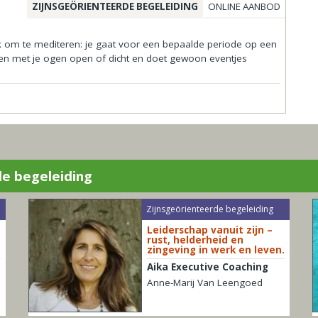
ZIJNSGEÖRIENTEERDE BEGELEIDING
ONLINE AANBOD
ijk om te mediteren: je gaat voor een bepaalde periode op een
tten met je ogen open of dicht en doet gewoon eventjes
de begeleiding
Zijnsgeörienteerde begeleiding
Leiderschap vanuit zijn –
rust, helderheid en
zingeving in werk en leven.
Aika Executive Coaching
Anne-Marij Van Leengoed