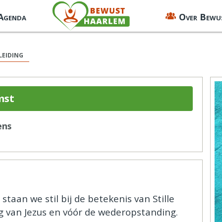
 Agenda
Over Bewu
leiding
mst
ens
aan we stil bij de betekenis van Stille
g van Jezus en vóór de wederopstanding.