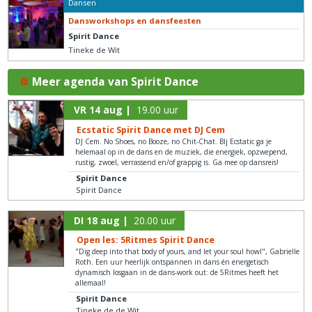
Dansen
Dansworkshops en dansfeesten
Spirit Dance
Tineke de Wit
Meer agenda van Spirit Dance
VR 14 aug |
19.00 uur
Ecstatic Spirit Dance met DJ Cem
DJ Cem. No Shoes, no Booze, no Chit-Chat. BIj Ecstatic ga je
helemaal op in de dans en de muziek, die energiek, opzwepend,
rustig, zwoel, verrassend en/of grappig is. Ga mee op dansreis!
Spirit Dance
Spirit Dance
DI 18 aug |
20.00 uur
Open les: 5Ritmes Spirit Dance
"Dig deep into that body of yours, and let your soul howl", Gabrielle
Roth. Een uur heerlijk ontspannen in dans én energetisch
dynamisch losgaan in de dans-work out: de 5Ritmes heeft het
allemaal!
Spirit Dance
Tineke de de Wit