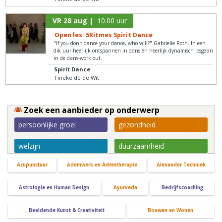
VR 28 aug |
10.00 uur
Open les: 5Ritmes Spirit Dance
"If you don't dance your dance, who will?" Gabrielle Roth. In een
dik uur heerlijk ontspannen in dans én heerlijk dynamisch losgaan
in de dans-work out.
Spirit Dance
Tineke de de Wit
Zoek een aanbieder op onderwerp
persoonlijke groei
gezondheid
welzijn
duurzaamheid
Acupunctuur
Ademwerk en Ademtherapie
Alexander Techniek
Astrologie en Human Design
Ayurveda
Bedrijfscoaching
Beeldende Kunst & Creativiteit
Bouwen en Wonen