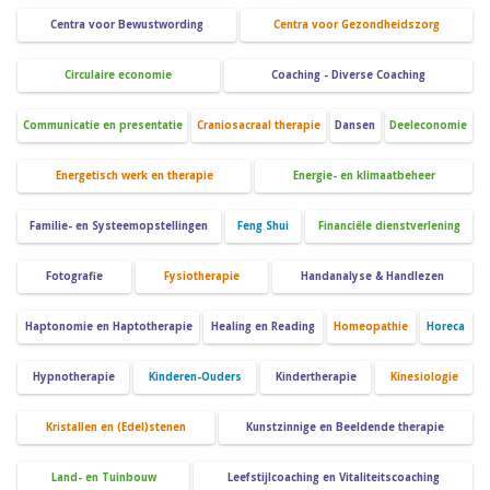
Centra voor Bewustwording
Centra voor Gezondheidszorg
Circulaire economie
Coaching - Diverse Coaching
Communicatie en presentatie
Craniosacraal therapie
Dansen
Deeleconomie
Energetisch werk en therapie
Energie- en klimaatbeheer
Familie- en Systeemopstellingen
Feng Shui
Financiële dienstverlening
Fotografie
Fysiotherapie
Handanalyse & Handlezen
Haptonomie en Haptotherapie
Healing en Reading
Homeopathie
Horeca
Hypnotherapie
Kinderen-Ouders
Kindertherapie
Kinesiologie
Kristallen en (Edel)stenen
Kunstzinnige en Beeldende therapie
Land- en Tuinbouw
Leefstijlcoaching en Vitaliteitscoaching