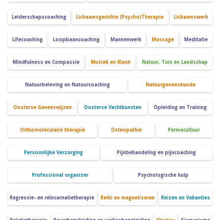
Leiderschapscoaching
Lichaamsgerichte (Psycho)Therapie
Lichaamswerk
Lifecoaching
Loopbaancoaching
Mannenwerk
Massage
Meditatie
Mindfulness en Compassie
Muziek en Klank
Natuur, Tuin en Landschap
Natuurbeleving en Natuurcoaching
Natuurgeneeskunde
Oosterse Geneeswijzen
Oosterse Vechtkunsten
Opleiding en Training
Orthomoleculaire therapie
Osteopathie
Permacultuur
Persoonlijke Verzorging
Pijnbehandeling en pijncoaching
Professional organizer
Psychologische hulp
Regressie- en reïncarnatietherapie
Reiki en magnetiseren
Reizen en Vakanties