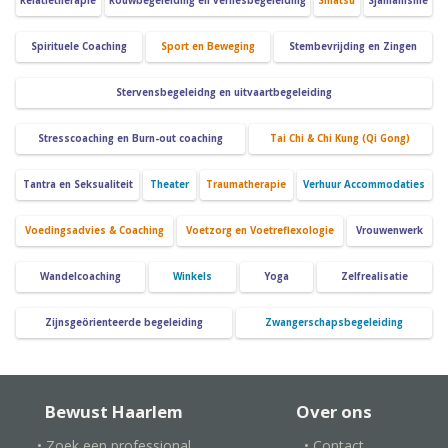
Relatietherapie
Rouwbegeleiding en verliesbegeleiding
Shiatsu
Sjamanisme
Spirituele Coaching
Sport en Beweging
Stembevrijding en Zingen
Stervensbegeleidng en uitvaartbegeleiding
Stresscoaching en Burn-out coaching
Tai Chi & Chi Kung (Qi Gong)
Tantra en Seksualiteit
Theater
Traumatherapie
Verhuur Accommodaties
Voedingsadvies & Coaching
Voetzorg en Voetreflexologie
Vrouwenwerk
Wandelcoaching
Winkels
Yoga
Zelfrealisatie
Zijnsgeörienteerde begeleiding
Zwangerschapsbegeleiding
Bewust Haarlem
Over ons
• Zoek een professional
• Contact