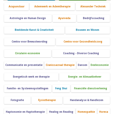
Acupunctuur
Ademwerk en Ademtherapie
Alexander Techniek
Astrologie en Human Design
Ayurveda
Bedrijfscoaching
Beeldende Kunst & Creativiteit
Bouwen en Wonen
Centra voor Bewustwording
Centra voor Gezondheidszorg
Circulaire economie
Coaching - Diverse Coaching
Communicatie en presentatie
Craniosacraal therapie
Dansen
Deeleconomie
Energetisch werk en therapie
Energie- en klimaatbeheer
Familie- en Systeemopstellingen
Feng Shui
Financiële dienstverlening
Fotografie
Fysiotherapie
Handanalyse & Handlezen
Haptonomie en Haptotherapie
Healing en Reading
Homeopathie
Horeca