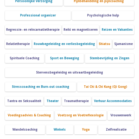
Persoonlijke Verzorging
Pijnbehandeling en pijncoaching
Professional organizer
Psychologische hulp
Regressie- en reïncarnatietherapie
Reiki en magnetiseren
Reizen en Vakanties
Relatietherapie
Rouwbegeleiding en verliesbegeleiding
Shiatsu
Sjamanisme
Spirituele Coaching
Sport en Beweging
Stembevrijding en Zingen
Stervensbegeleidng en uitvaartbegeleiding
Stresscoaching en Burn-out coaching
Tai Chi & Chi Kung (Qi Gong)
Tantra en Seksualiteit
Theater
Traumatherapie
Verhuur Accommodaties
Voedingsadvies & Coaching
Voetzorg en Voetreflexologie
Vrouwenwerk
Wandelcoaching
Winkels
Yoga
Zelfrealisatie