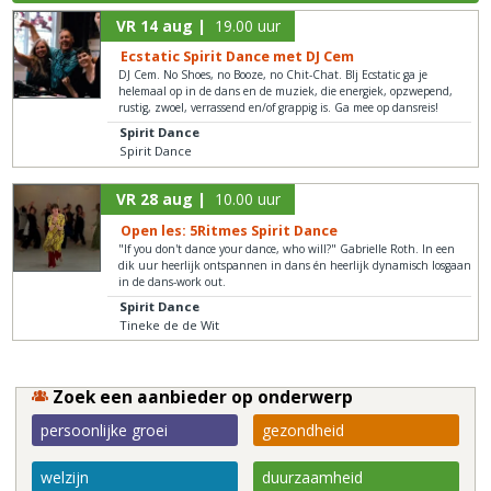
VR 14 aug |
19.00 uur
Ecstatic Spirit Dance met DJ Cem
DJ Cem. No Shoes, no Booze, no Chit-Chat. BIj Ecstatic ga je
helemaal op in de dans en de muziek, die energiek, opzwepend,
rustig, zwoel, verrassend en/of grappig is. Ga mee op dansreis!
Spirit Dance
Spirit Dance
VR 28 aug |
10.00 uur
Open les: 5Ritmes Spirit Dance
"If you don't dance your dance, who will?" Gabrielle Roth. In een
dik uur heerlijk ontspannen in dans én heerlijk dynamisch losgaan
in de dans-work out.
Spirit Dance
Tineke de de Wit
Zoek een aanbieder op onderwerp
persoonlijke groei
gezondheid
welzijn
duurzaamheid