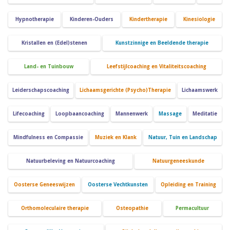
Hypnotherapie
Kinderen-Ouders
Kindertherapie
Kinesiologie
Kristallen en (Edel)stenen
Kunstzinnige en Beeldende therapie
Land- en Tuinbouw
Leefstijlcoaching en Vitaliteitscoaching
Leiderschapscoaching
Lichaamsgerichte (Psycho)Therapie
Lichaamswerk
Lifecoaching
Loopbaancoaching
Mannenwerk
Massage
Meditatie
Mindfulness en Compassie
Muziek en Klank
Natuur, Tuin en Landschap
Natuurbeleving en Natuurcoaching
Natuurgeneeskunde
Oosterse Geneeswijzen
Oosterse Vechtkunsten
Opleiding en Training
Orthomoleculaire therapie
Osteopathie
Permacultuur