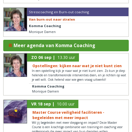
Stresscoaching en Burn-out coaching
Van burn-out naar stralen
Komma Coaching
Monique Damen
Meer agenda van Komma Coaching
ZO 06 sep |
13.30 uur
Opstellingen: kijken naar wat je niet kunt zien
In een opstelling kijk je naar wat je niet kunt zien. Zo kun je diep
helende en transformerende interventies doen, en je richten op wat
je wél wilt. Ook helend voor wie geen vraag uitwerkt!
Komma Coaching
Monique Damen
VR 18 sep |
10.00 uur
Master Course veiligheid faciliteren -
begeleiden met meer impact
Wil jij begeleiden met meer diepgang en impact? Deze Master
Course is een krachtige combinatie van training en coaching voor
professionals die meer impact van hun diensten willen.