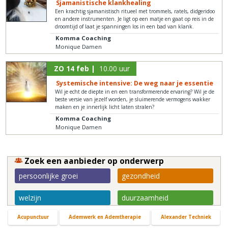
Sjamanistische klankhealing
Een krachtig sjamanistisch ritueel met trommels, ratels, didgeridoo
en andere instrumenten. Je ligt op een matje en gaat op reis in de
droomtijd of laat je spanningen los in een bad van klank.
Komma Coaching
Monique Damen
ZO 14 feb |
10.00 uur
Systemische intensive: De weg naar je essentie
Wil je echt de diepte in en een transformerende ervaring? Wil je de
beste versie van jezelf worden, je sluimerende vermogens wakker
maken en je innerlijk licht laten stralen?
Komma Coaching
Monique Damen
Zoek een aanbieder op onderwerp
persoonlijke groei
gezondheid
welzijn
duurzaamheid
Acupunctuur
Ademwerk en Ademtherapie
Alexander Techniek