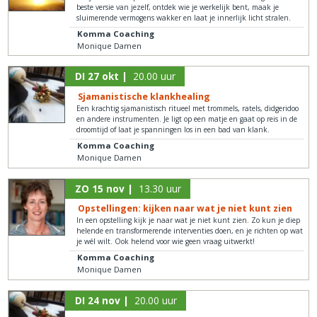
beste versie van jezelf, ontdek wie je werkelijk bent, maak je
sluimerende vermogens wakker en laat je innerlijk licht stralen.
Komma Coaching
Monique Damen
DI 27 okt |
20.00 uur
Sjamanistische klankhealing
Een krachtig sjamanistisch ritueel met trommels, ratels, didgeridoo
en andere instrumenten. Je ligt op een matje en gaat op reis in de
droomtijd of laat je spanningen los in een bad van klank.
Komma Coaching
Monique Damen
ZO 15 nov |
13.30 uur
Opstellingen: kijken naar wat je niet kunt zien
In een opstelling kijk je naar wat je niet kunt zien. Zo kun je diep
helende en transformerende interventies doen, en je richten op wat
je wél wilt. Ook helend voor wie geen vraag uitwerkt!
Komma Coaching
Monique Damen
DI 24 nov |
20.00 uur