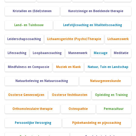
Kristallen en (Edel)stenen
Kunstzinnige en Beeldende therapie
Land- en Tuinbouw
Leefstijlcoaching en Vitaliteitscoaching
Leiderschapscoaching
Lichaamsgerichte (Psycho)Therapie
Lichaamswerk
Lifecoaching
Loopbaancoaching
Mannenwerk
Massage
Meditatie
Mindfulness en Compassie
Muziek en Klank
Natuur, Tuin en Landschap
Natuurbeleving en Natuurcoaching
Natuurgeneeskunde
Oosterse Geneeswijzen
Oosterse Vechtkunsten
Opleiding en Training
Orthomoleculaire therapie
Osteopathie
Permacultuur
Persoonlijke Verzorging
Pijnbehandeling en pijncoaching