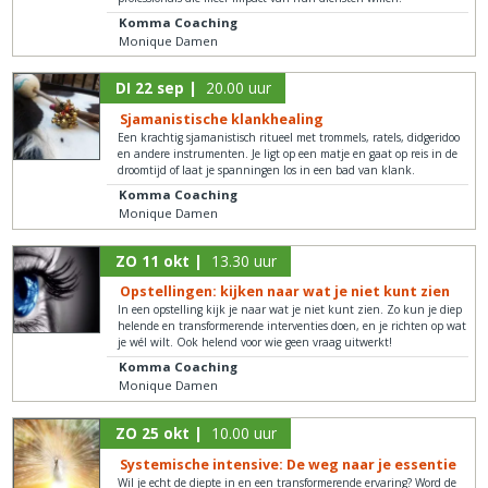
Komma Coaching
Monique Damen
DI 22 sep |
20.00 uur
Sjamanistische klankhealing
Een krachtig sjamanistisch ritueel met trommels, ratels, didgeridoo
en andere instrumenten. Je ligt op een matje en gaat op reis in de
droomtijd of laat je spanningen los in een bad van klank.
Komma Coaching
Monique Damen
ZO 11 okt |
13.30 uur
Opstellingen: kijken naar wat je niet kunt zien
In een opstelling kijk je naar wat je niet kunt zien. Zo kun je diep
helende en transformerende interventies doen, en je richten op wat
je wél wilt. Ook helend voor wie geen vraag uitwerkt!
Komma Coaching
Monique Damen
ZO 25 okt |
10.00 uur
Systemische intensive: De weg naar je essentie
Wil je echt de diepte in en een transformerende ervaring? Word de