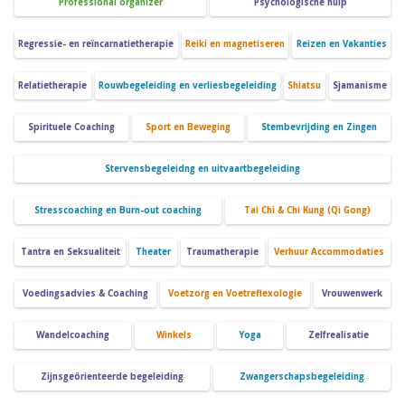
Professional organizer
Psychologische hulp
Regressie- en reïncarnatietherapie
Reiki en magnetiseren
Reizen en Vakanties
Relatietherapie
Rouwbegeleiding en verliesbegeleiding
Shiatsu
Sjamanisme
Spirituele Coaching
Sport en Beweging
Stembevrijding en Zingen
Stervensbegeleidng en uitvaartbegeleiding
Stresscoaching en Burn-out coaching
Tai Chi & Chi Kung (Qi Gong)
Tantra en Seksualiteit
Theater
Traumatherapie
Verhuur Accommodaties
Voedingsadvies & Coaching
Voetzorg en Voetreflexologie
Vrouwenwerk
Wandelcoaching
Winkels
Yoga
Zelfrealisatie
Zijnsgeörienteerde begeleiding
Zwangerschapsbegeleiding