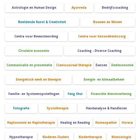
Astrologie en Human Design
Ayurveda
Bedrijfscoaching
Beeldende Kunst & Creativiteit
Bouwen en Wonen
Centra voor Bewustwording
Centra voor Gezondheidszorg
Circulaire economie
Coaching - Diverse Coaching
Communicatie en presentatie
Craniosacraal therapie
Dansen
Deeleconomie
Energetisch werk en therapie
Energie- en klimaatbeheer
Familie- en Systeemopstellingen
Feng Shui
Financiële dienstverlening
Fotografie
Fysiotherapie
Handanalyse & Handlezen
Haptonomie en Haptotherapie
Healing en Reading
Homeopathie
Horeca
Hypnotherapie
Kinderen-Ouders
Kindertherapie
Kinesiologie