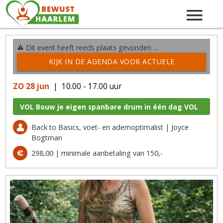
Dit event heeft reeds plaats gevonden ...
KIJK IN DE AGENDA VOOR ACTUELE
ACTIVITEITEN →
ZO 28 jun
| 10.00 - 17.00 uur
VOL Bouw je eigen spanbare drum in één dag VOL
Back to Basics, voet- en ademoptimalist | Joyce
Bogtman
298,00 | minimale aanbetaling van 150,-