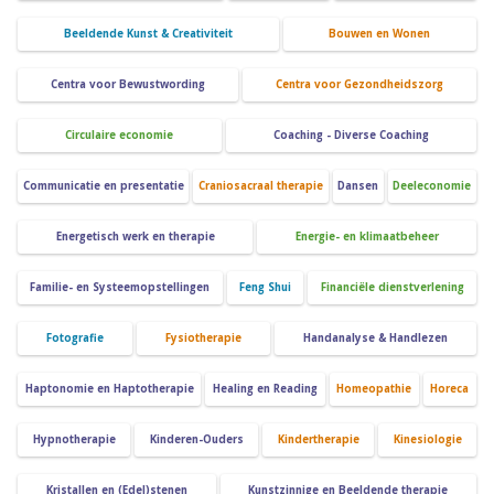
Beeldende Kunst & Creativiteit
Bouwen en Wonen
Centra voor Bewustwording
Centra voor Gezondheidszorg
Circulaire economie
Coaching - Diverse Coaching
Communicatie en presentatie
Craniosacraal therapie
Dansen
Deeleconomie
Energetisch werk en therapie
Energie- en klimaatbeheer
Familie- en Systeemopstellingen
Feng Shui
Financiële dienstverlening
Fotografie
Fysiotherapie
Handanalyse & Handlezen
Haptonomie en Haptotherapie
Healing en Reading
Homeopathie
Horeca
Hypnotherapie
Kinderen-Ouders
Kindertherapie
Kinesiologie
Kristallen en (Edel)stenen
Kunstzinnige en Beeldende therapie