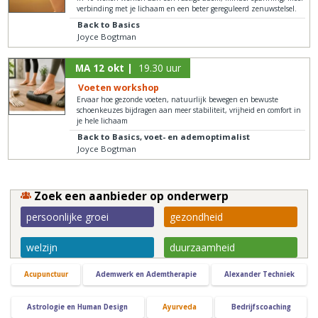
verbinding met je lichaam en een beter gereguleerd zenuwstelsel.
Back to Basics
Joyce Bogtman
MA 12 okt |
19.30 uur
Voeten workshop
Ervaar hoe gezonde voeten, natuurlijk bewegen en bewuste
schoenkeuzes bijdragen aan meer stabiliteit, vrijheid en comfort in
je hele lichaam
Back to Basics, voet- en ademoptimalist
Joyce Bogtman
Zoek een aanbieder op onderwerp
persoonlijke groei
gezondheid
welzijn
duurzaamheid
Acupunctuur
Ademwerk en Ademtherapie
Alexander Techniek
Astrologie en Human Design
Ayurveda
Bedrijfscoaching