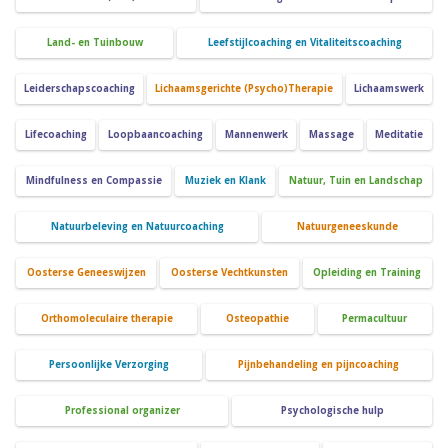
Land- en Tuinbouw
Leefstijlcoaching en Vitaliteitscoaching
Leiderschapscoaching
Lichaamsgerichte (Psycho)Therapie
Lichaamswerk
Lifecoaching
Loopbaancoaching
Mannenwerk
Massage
Meditatie
Mindfulness en Compassie
Muziek en Klank
Natuur, Tuin en Landschap
Natuurbeleving en Natuurcoaching
Natuurgeneeskunde
Oosterse Geneeswijzen
Oosterse Vechtkunsten
Opleiding en Training
Orthomoleculaire therapie
Osteopathie
Permacultuur
Persoonlijke Verzorging
Pijnbehandeling en pijncoaching
Professional organizer
Psychologische hulp