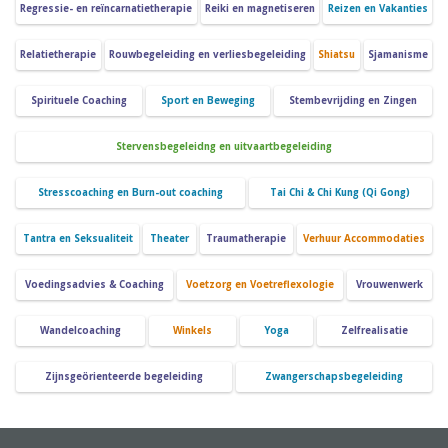
Regressie- en reïncarnatietherapie
Reiki en magnetiseren
Reizen en Vakanties
Relatietherapie
Rouwbegeleiding en verliesbegeleiding
Shiatsu
Sjamanisme
Spirituele Coaching
Sport en Beweging
Stembevrijding en Zingen
Stervensbegeleidng en uitvaartbegeleiding
Stresscoaching en Burn-out coaching
Tai Chi & Chi Kung (Qi Gong)
Tantra en Seksualiteit
Theater
Traumatherapie
Verhuur Accommodaties
Voedingsadvies & Coaching
Voetzorg en Voetreflexologie
Vrouwenwerk
Wandelcoaching
Winkels
Yoga
Zelfrealisatie
Zijnsgeörienteerde begeleiding
Zwangerschapsbegeleiding