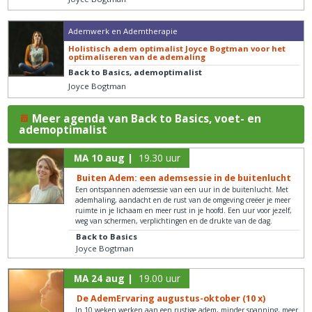
Ademwerk en Ademtherapie
Holistisch adem optimalist Joyce Bogtman voor het
optimaliseren van de ademaling
Back to Basics, ademoptimalist
Joyce Bogtman
Meer agenda van Back to Basics, voet- en
ademoptimalist
MA 10 aug |
19.30 uur
Buiten Adem: een ademsessie in de buitenlucht
Een ontspannen ademsessie van een uur in de buitenlucht. Met
ademhaling, aandacht en de rust van de omgeving creëer je meer
ruimte in je lichaam en meer rust in je hoofd. Een uur voor jezelf,
weg van schermen, verplichtingen en de drukte van de dag.
Back to Basics
Joyce Bogtman
MA 24 aug |
19.00 uur
De AdemErvaring augustus-oktober (10 x)
In 10 weken werken aan een rustige adem, minder spanning, meer