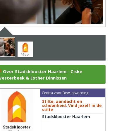
Over Stadsklooster Haarlem - Ciske
esterbeek & Esther Dinnissen
Centra voor Bewustwording
Stilte, aandacht en
schoonheid. Vind jezelf in de
stilte
Stadsklooster Haarlem