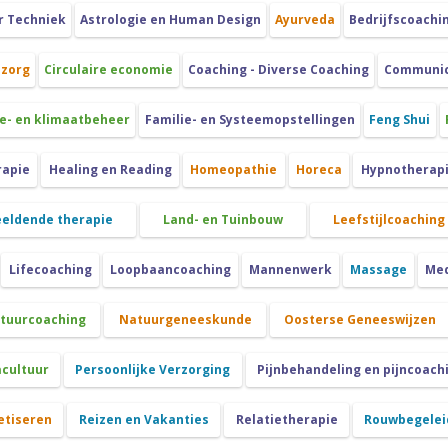
r Techniek
Astrologie en Human Design
Ayurveda
Bedrijfscoachi
szorg
Circulaire economie
Coaching - Diverse Coaching
Communica
e- en klimaatbeheer
Familie- en Systeemopstellingen
Feng Shui
rapie
Healing en Reading
Homeopathie
Horeca
Hypnotherap
eeldende therapie
Land- en Tuinbouw
Leefstijlcoaching
Lifecoaching
Loopbaancoaching
Mannenwerk
Massage
Med
atuurcoaching
Natuurgeneeskunde
Oosterse Geneeswijzen
cultuur
Persoonlijke Verzorging
Pijnbehandeling en pijncoach
etiseren
Reizen en Vakanties
Relatietherapie
Rouwbegeleid