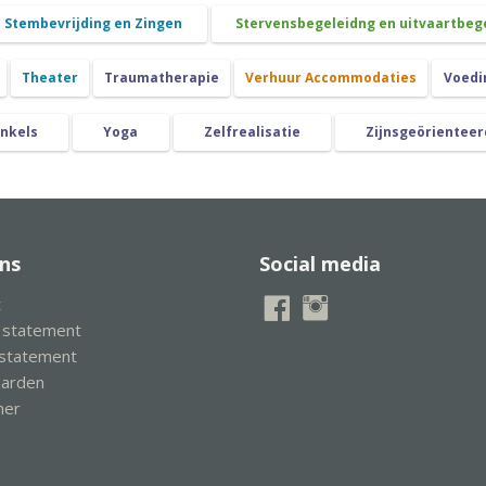
Stembevrijding en Zingen
Stervensbegeleidng en uitvaartbeg
Theater
Traumatherapie
Verhuur Accommodaties
Voedi
nkels
Yoga
Zelfrealisatie
Zijnsgeörienteer
ns
Social media
t
y statement
 statement
aarden
mer