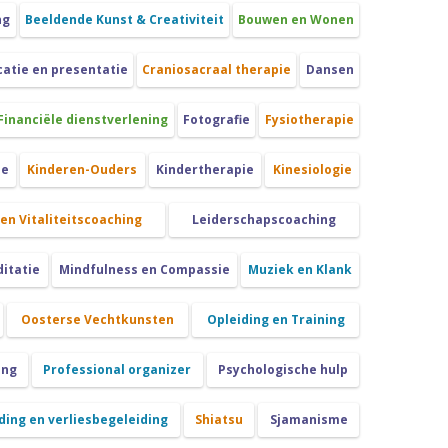
ng
Beeldende Kunst & Creativiteit
Bouwen en Wonen
tie en presentatie
Craniosacraal therapie
Dansen
Financiële dienstverlening
Fotografie
Fysiotherapie
ie
Kinderen-Ouders
Kindertherapie
Kinesiologie
 en Vitaliteitscoaching
Leiderschapscoaching
itatie
Mindfulness en Compassie
Muziek en Klank
Oosterse Vechtkunsten
Opleiding en Training
ing
Professional organizer
Psychologische hulp
ing en verliesbegeleiding
Shiatsu
Sjamanisme