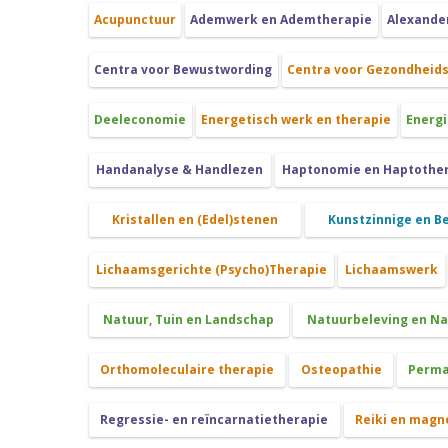
Acupunctuur
Ademwerk en Ademtherapie
Alexande
Centra voor Bewustwording
Centra voor Gezondheid
Deeleconomie
Energetisch werk en therapie
Energi
Handanalyse & Handlezen
Haptonomie en Haptothe
Kristallen en (Edel)stenen
Kunstzinnige en B
Lichaamsgerichte (Psycho)Therapie
Lichaamswerk
Natuur, Tuin en Landschap
Natuurbeleving en N
Orthomoleculaire therapie
Osteopathie
Perma
Regressie- en reïncarnatietherapie
Reiki en magn