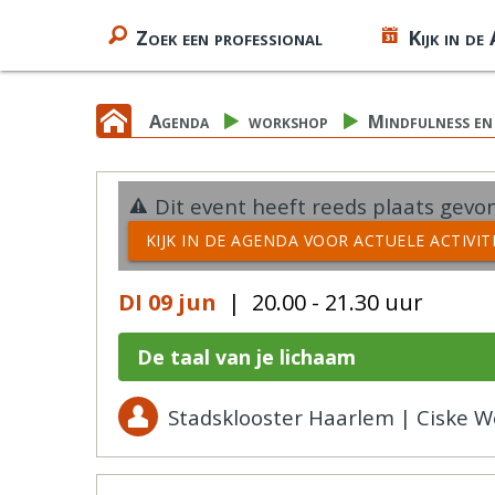
Zoek een professional
Kijk in de
Agenda
workshop
Mindfulness en
Dit event heeft reeds plaats gevon
KIJK IN DE AGENDA VOOR ACTUELE ACTIVI
DI 09 jun
| 20.00 - 21.30 uur
De taal van je lichaam
Stadsklooster Haarlem | Ciske W