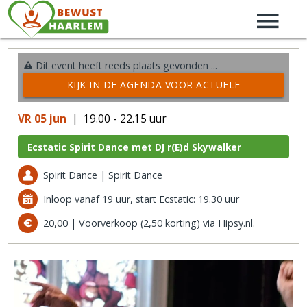
Dit event heeft reeds plaats gevonden ...
KIJK IN DE AGENDA VOOR ACTUELE
ACTIVITEITEN →
VR 05 jun
| 19.00 - 22.15 uur
Ecstatic Spirit Dance met DJ r(E)d Skywalker
Spirit Dance | Spirit Dance
Inloop vanaf 19 uur, start Ecstatic: 19.30 uur
20,00 | Voorverkoop (2,50 korting) via Hipsy.nl.