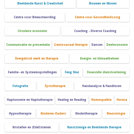
Beeldende Kunst & Creativiteit
Bouwen en Wonen
Centra voor Bewustwording
Centra voor Gezondheidszorg
Circulaire economie
Coaching - Diverse Coaching
Communicatie en presentatie
Craniosacraal therapie
Dansen
Deeleconomie
Energetisch werk en therapie
Energie- en klimaatbeheer
Familie- en Systeemopstellingen
Feng Shui
Financiële dienstverlening
Fotografie
Fysiotherapie
Handanalyse & Handlezen
Haptonomie en Haptotherapie
Healing en Reading
Homeopathie
Horeca
Hypnotherapie
Kinderen-Ouders
Kindertherapie
Kinesiologie
Kristallen en (Edel)stenen
Kunstzinnige en Beeldende therapie