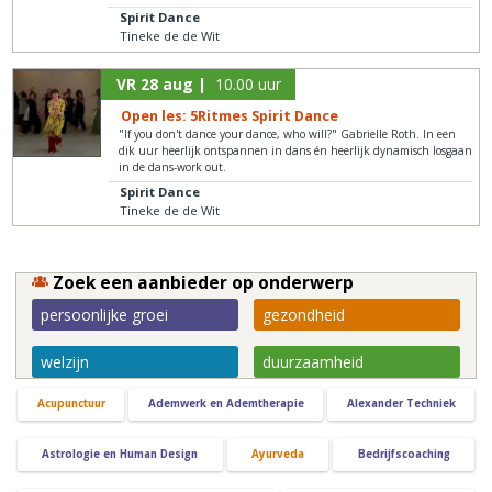
Spirit Dance
Tineke de de Wit
VR 28 aug |
10.00 uur
Open les: 5Ritmes Spirit Dance
"If you don't dance your dance, who will?" Gabrielle Roth. In een
dik uur heerlijk ontspannen in dans én heerlijk dynamisch losgaan
in de dans-work out.
Spirit Dance
Tineke de de Wit
Zoek een aanbieder op onderwerp
persoonlijke groei
gezondheid
welzijn
duurzaamheid
Acupunctuur
Ademwerk en Ademtherapie
Alexander Techniek
Astrologie en Human Design
Ayurveda
Bedrijfscoaching