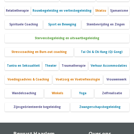
Relatietherapie
Rouwbegeleiding en verliesbegeleiding
Shiatsu
Sjamanisme
Spirituele Coaching
Sport en Beweging
Stembevrijding en Zingen
Stervensbegeleidng en uitvaartbegeleiding
Stresscoaching en Burn-out coaching
Tai Chi & Chi Kung (Qi Gong)
Tantra en Seksualiteit
Theater
Traumatherapie
Verhuur Accommodaties
Voedingsadvies & Coaching
Voetzorg en Voetreflexologie
Vrouwenwerk
Wandelcoaching
Winkels
Yoga
Zelfrealisatie
Zijnsgeörienteerde begeleiding
Zwangerschapsbegeleiding
Bewust Haarlem
Over ons