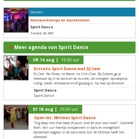
Dansen
Dansworkshops en dansfeesten
Spirit Dance
Tineke de Wit
Meer agenda van Spirit Dance
VR 14 aug |
19.00 uur
Ecstatic Spirit Dance met DJ Cem
DJ Cem. No Shoes, no Booze, no Chit-Chat. BIj Ecstatic ga je
helemaal op in de dans en de muziek, die energiek, opzwepend,
rustig, zwoel, verrassend en/of grappig is. Ga mee op dansreis!
Spirit Dance
Spirit Dance
DI 18 aug |
20.00 uur
Open les: 5Ritmes Spirit Dance
"Dig deep into that body of yours, and let your soul howl", Gabrielle
Roth. Een uur heerlijk ontspannen in dans én energetisch
dynamisch losgaan in de dans-work out: de 5Ritmes heeft het
allemaal!