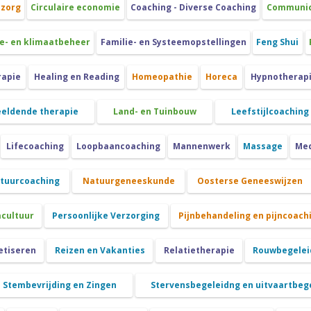
szorg
Circulaire economie
Coaching - Diverse Coaching
Communica
e- en klimaatbeheer
Familie- en Systeemopstellingen
Feng Shui
rapie
Healing en Reading
Homeopathie
Horeca
Hypnotherap
eeldende therapie
Land- en Tuinbouw
Leefstijlcoaching
Lifecoaching
Loopbaancoaching
Mannenwerk
Massage
Med
atuurcoaching
Natuurgeneeskunde
Oosterse Geneeswijzen
cultuur
Persoonlijke Verzorging
Pijnbehandeling en pijncoach
etiseren
Reizen en Vakanties
Relatietherapie
Rouwbegeleid
Stembevrijding en Zingen
Stervensbegeleidng en uitvaartbeg