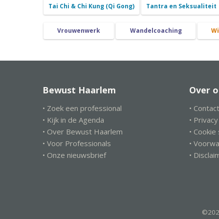
Tai Chi & Chi Kung (Qi Gong)
Tantra en Seksualiteit
Vrouwenwerk
Wandelcoaching
Wi
Bewust Haarlem
Over o
• Zoek een professional
• Contac
• Kijk in de Agenda
• Privac
• Over Bewust Haarlem
• Cookie
• Voor Professionals
• Voorw
• Onze nieuwsbrief
• Disclai
©202