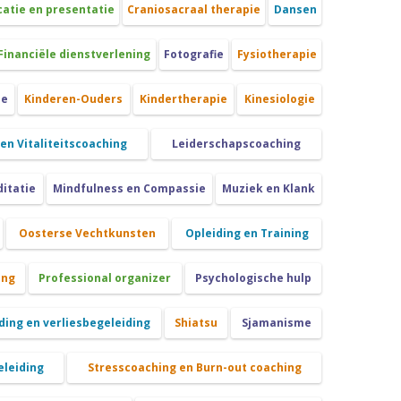
tie en presentatie
Craniosacraal therapie
Dansen
Financiële dienstverlening
Fotografie
Fysiotherapie
ie
Kinderen-Ouders
Kindertherapie
Kinesiologie
 en Vitaliteitscoaching
Leiderschapscoaching
itatie
Mindfulness en Compassie
Muziek en Klank
Oosterse Vechtkunsten
Opleiding en Training
ing
Professional organizer
Psychologische hulp
ing en verliesbegeleiding
Shiatsu
Sjamanisme
eleiding
Stresscoaching en Burn-out coaching