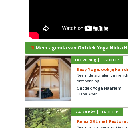
Meer agenda van Ontdek Yoga Nidra 
DO 20 aug |
18.00 uur
Easy Yoga; ook jij kan d
Neem de signalen van je lic
ontspanning.
Ontdek Yoga Haarlem
Diana Aben
ZA 24 okt |
14.00 uur
Relax XXL met Restorat
Neem je rust serieus. Ga nu