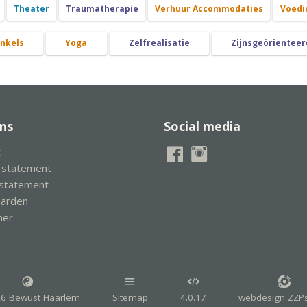
Theater
Traumatherapie
Verhuur Accommodaties
Voedi
nkels
Yoga
Zelfrealisatie
Zijnsgeörienteer
ns
Social media
t
y statement
 statement
aarden
mer
6 Bewust Haarlem
Sitemap
4.0.17
webdesign ZZPs