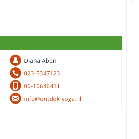
Diana Aben
023-5347123
06-16646411
info@ontdek-yoga.nl