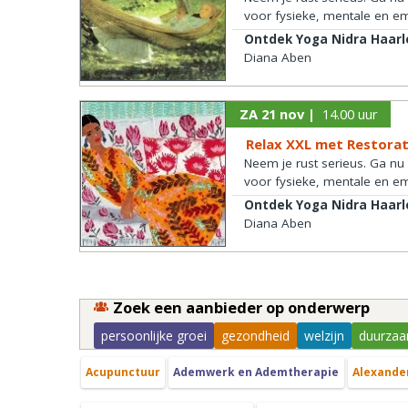
voor fysieke, mentale en e
Ontdek Yoga Nidra Haar
Diana Aben
ZA 21 nov |
14.00 uur
Relax XXL met Restorat
Neem je rust serieus. Ga nu
voor fysieke, mentale en e
Ontdek Yoga Nidra Haar
Diana Aben
Zoek een aanbieder op onderwerp
persoonlijke groei
gezondheid
welzijn
duurzaa
Acupunctuur
Ademwerk en Ademtherapie
Alexande