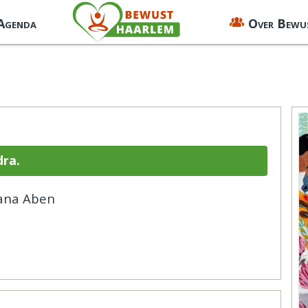
 Agenda
Over Bewu
dra.
iana Aben