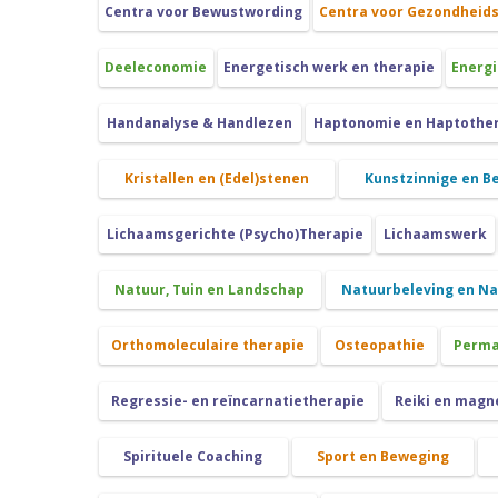
Centra voor Bewustwording
Centra voor Gezondheid
Deeleconomie
Energetisch werk en therapie
Energi
Handanalyse & Handlezen
Haptonomie en Haptothe
Kristallen en (Edel)stenen
Kunstzinnige en B
Lichaamsgerichte (Psycho)Therapie
Lichaamswerk
Natuur, Tuin en Landschap
Natuurbeleving en N
Orthomoleculaire therapie
Osteopathie
Perma
Regressie- en reïncarnatietherapie
Reiki en magn
Spirituele Coaching
Sport en Beweging