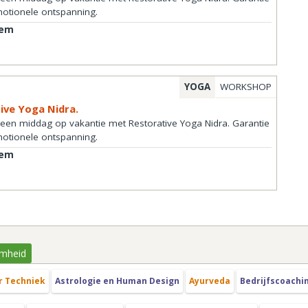
motionele ontspanning.
lem
YOGA
WORKSHOP
ive Yoga Nidra.
 een middag op vakantie met Restorative Yoga Nidra. Garantie
motionele ontspanning.
lem
mheid
r Techniek
Astrologie en Human Design
Ayurveda
Bedrijfscoachi