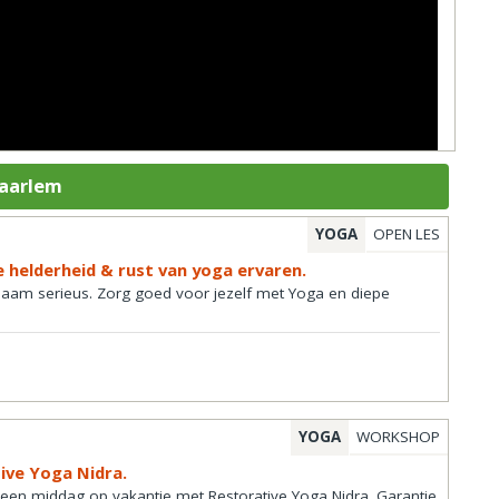
Haarlem
YOGA
OPEN LES
e helderheid & rust van yoga ervaren.
haam serieus. Zorg goed voor jezelf met Yoga en diepe
YOGA
WORKSHOP
ive Yoga Nidra.
 een middag op vakantie met Restorative Yoga Nidra. Garantie