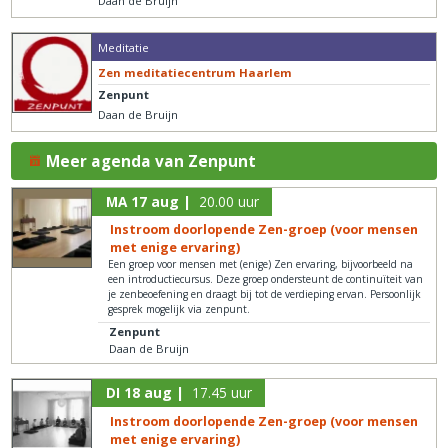
Daan de Bruijn
Meditatie
Zen meditatiecentrum Haarlem
Zenpunt
Daan de Bruijn
Meer agenda van Zenpunt
MA 17 aug |
20.00 uur
Instroom doorlopende Zen-groep (voor mensen
met enige ervaring)
Een groep voor mensen met (enige) Zen ervaring, bijvoorbeeld na
een introductiecursus. Deze groep ondersteunt de continuïteit van
je zenbeoefening en draagt bij tot de verdieping ervan. Persoonlijk
gesprek mogelijk via zenpunt.
Zenpunt
Daan de Bruijn
DI 18 aug |
17.45 uur
Instroom doorlopende Zen-groep (voor mensen
met enige ervaring)