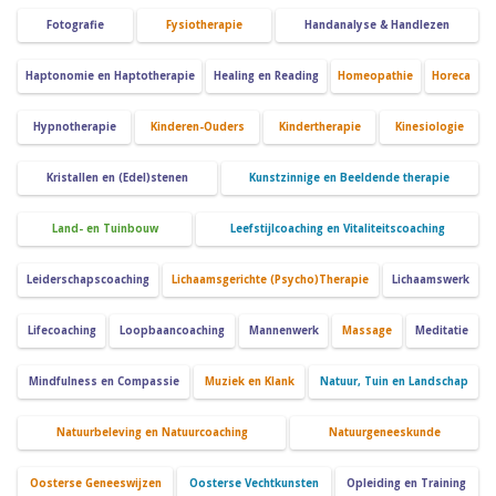
Fotografie
Fysiotherapie
Handanalyse & Handlezen
Haptonomie en Haptotherapie
Healing en Reading
Homeopathie
Horeca
Hypnotherapie
Kinderen-Ouders
Kindertherapie
Kinesiologie
Kristallen en (Edel)stenen
Kunstzinnige en Beeldende therapie
Land- en Tuinbouw
Leefstijlcoaching en Vitaliteitscoaching
Leiderschapscoaching
Lichaamsgerichte (Psycho)Therapie
Lichaamswerk
Lifecoaching
Loopbaancoaching
Mannenwerk
Massage
Meditatie
Mindfulness en Compassie
Muziek en Klank
Natuur, Tuin en Landschap
Natuurbeleving en Natuurcoaching
Natuurgeneeskunde
Oosterse Geneeswijzen
Oosterse Vechtkunsten
Opleiding en Training