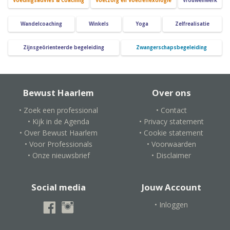
Voedingsadvies & Coaching
Voetzorg en Voetreflexologie
Vrouwenwerk
Wandelcoaching
Winkels
Yoga
Zelfrealisatie
Zijnsgeörienteerde begeleiding
Zwangerschapsbegeleiding
Bewust Haarlem
Over ons
• Zoek een professional
• Contact
• Kijk in de Agenda
• Privacy statement
• Over Bewust Haarlem
• Cookie statement
• Voor Professionals
• Voorwaarden
• Onze nieuwsbrief
• Disclaimer
Social media
Jouw Account
• Inloggen