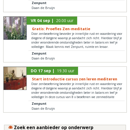
Zenpunt
Daan de Bruijn
VR 04 sep |
20.00 uur
Gratis: Proefles Zen-meditatie
Door zenbeoefening bevorder je innerlijke rust en waardering voor
diegene of datgene waarop je aandacht zich richt. Hierdoor blijf je
onder veranderende omstandigheden beter in balans en leef je
vollediger. Maak kennis met Zenpunt, ruimte en leraar.
Zenpunt
Daan de Bruijn
DO 17 sep |
19.30 uur
Start introductie cursus zen leren mediteren
Door zenbeoefening bevorder je innerlijke rust en waardering voor
diegene of datgene waarop je aandacht zich richt. Hierdoor blijf je
onder veranderende omstandigheden beter in balans en leef je
vollediger.In deze cursus van 8 x beoefenen we zenmeditaite
Zenpunt
Daan de Bruijn
Zoek een aanbieder op onderwerp