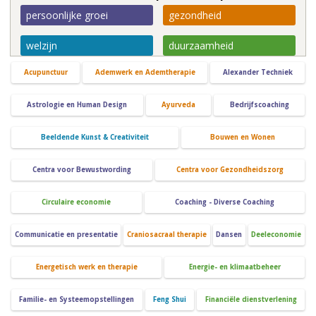
persoonlijke groei
gezondheid
welzijn
duurzaamheid
Acupunctuur
Ademwerk en Ademtherapie
Alexander Techniek
Astrologie en Human Design
Ayurveda
Bedrijfscoaching
Beeldende Kunst & Creativiteit
Bouwen en Wonen
Centra voor Bewustwording
Centra voor Gezondheidszorg
Circulaire economie
Coaching - Diverse Coaching
Communicatie en presentatie
Craniosacraal therapie
Dansen
Deeleconomie
Energetisch werk en therapie
Energie- en klimaatbeheer
Familie- en Systeemopstellingen
Feng Shui
Financiële dienstverlening