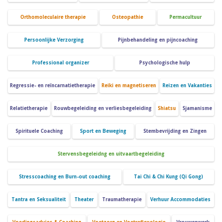
Orthomoleculaire therapie
Osteopathie
Permacultuur
Persoonlijke Verzorging
Pijnbehandeling en pijncoaching
Professional organizer
Psychologische hulp
Regressie- en reïncarnatietherapie
Reiki en magnetiseren
Reizen en Vakanties
Relatietherapie
Rouwbegeleiding en verliesbegeleiding
Shiatsu
Sjamanisme
Spirituele Coaching
Sport en Beweging
Stembevrijding en Zingen
Stervensbegeleidng en uitvaartbegeleiding
Stresscoaching en Burn-out coaching
Tai Chi & Chi Kung (Qi Gong)
Tantra en Seksualiteit
Theater
Traumatherapie
Verhuur Accommodaties