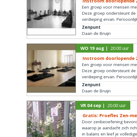
Instroom doorlopende 
Een groep voor mensen met (
Deze groep ondersteunt de c
verdieping ervan. Persoonlij
Zenpunt
Daan de Bruijn
WO 19 aug |
20.00 uur
Instroom doorlopende 
Een groep voor mensen met (
Deze groep ondersteunt de c
verdieping ervan. Persoonlij
Zenpunt
Daan de Bruijn
VR 04 sep |
20.00 uur
Gratis: Proefles Zen-me
Door zenbeoefening bevorder
waarop je aandacht zich ric
in balans en leef je volledi