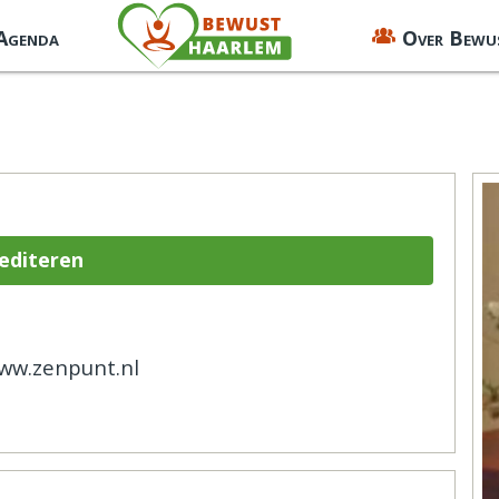
 Agenda
Over Bewu
mediteren
www.zenpunt.nl