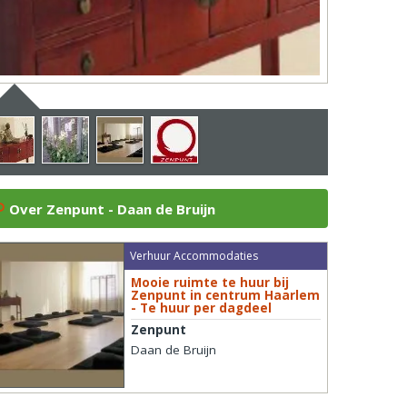
Over Zenpunt - Daan de Bruijn
Verhuur Accommodaties
Mooie ruimte te huur bij
Zenpunt in centrum Haarlem
- Te huur per dagdeel
Zenpunt
Daan de Bruijn