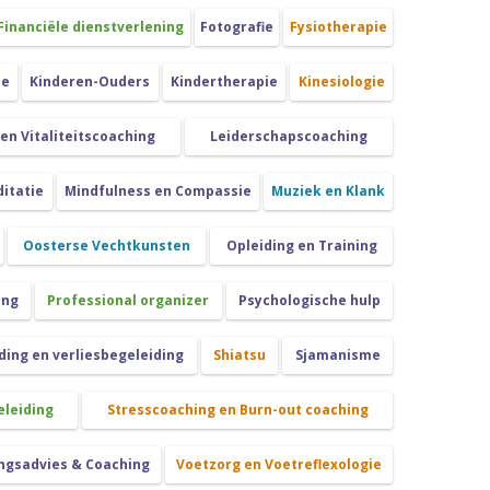
Financiële dienstverlening
Fotografie
Fysiotherapie
ie
Kinderen-Ouders
Kindertherapie
Kinesiologie
 en Vitaliteitscoaching
Leiderschapscoaching
itatie
Mindfulness en Compassie
Muziek en Klank
Oosterse Vechtkunsten
Opleiding en Training
ing
Professional organizer
Psychologische hulp
ing en verliesbegeleiding
Shiatsu
Sjamanisme
eleiding
Stresscoaching en Burn-out coaching
ngsadvies & Coaching
Voetzorg en Voetreflexologie