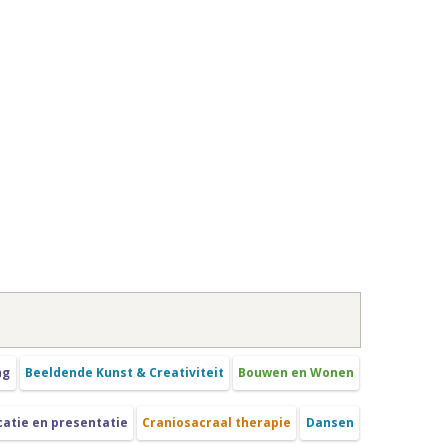
ng
Beeldende Kunst & Creativiteit
Bouwen en Wonen
tie en presentatie
Craniosacraal therapie
Dansen