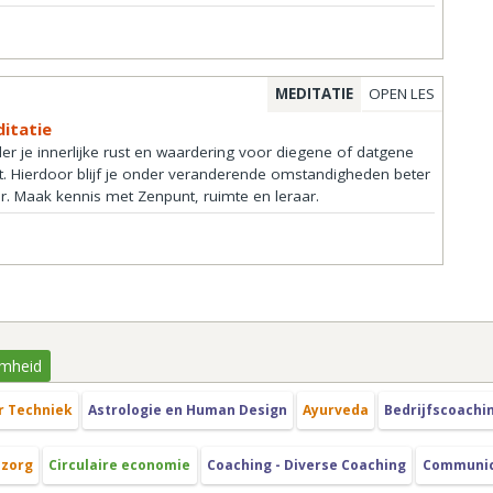
MEDITATIE
OPEN LES
ditatie
 je innerlijke rust en waardering voor diegene of datgene
ht. Hierdoor blijf je onder veranderende omstandigheden beter
ger. Maak kennis met Zenpunt, ruimte en leraar.
mheid
r Techniek
Astrologie en Human Design
Ayurveda
Bedrijfscoachi
szorg
Circulaire economie
Coaching - Diverse Coaching
Communica