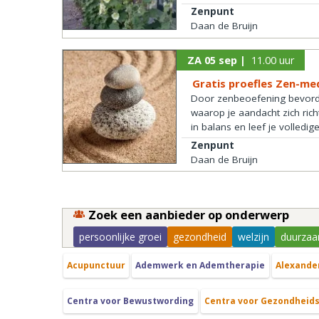
Zenpunt
Daan de Bruijn
ZA 05 sep |
11.00 uur
Gratis proefles Zen-me
Door zenbeoefening bevorder
waarop je aandacht zich ric
in balans en leef je volledi
Zenpunt
Daan de Bruijn
Zoek een aanbieder op onderwerp
persoonlijke groei
gezondheid
welzijn
duurzaa
Acupunctuur
Ademwerk en Ademtherapie
Alexande
Centra voor Bewustwording
Centra voor Gezondheid