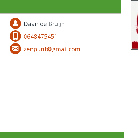
Daan de Bruijn
0648475451
zenpunt@gmail.com