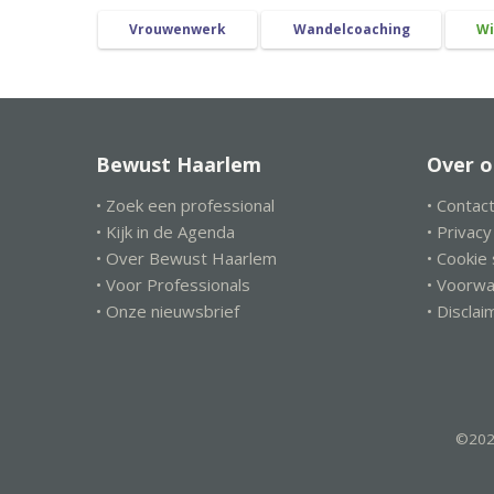
Vrouwenwerk
Wandelcoaching
Wi
Bewust Haarlem
Over o
• Zoek een professional
• Contac
• Kijk in de Agenda
• Privac
• Over Bewust Haarlem
• Cookie
• Voor Professionals
• Voorw
• Onze nieuwsbrief
• Disclai
©202