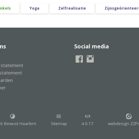
nkels
Yoga
Zelfrealisatie
Zijnsgeörienteer
ns
Social media
t
y statement
 statement
aarden
mer
6 Bewust Haarlem
Sitemap
4.0.17
webdesign ZZPs