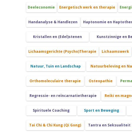
Deeleconomie
Energetisch werk en therapie
Energi
Handanalyse & Handlezen
Haptonomie en Haptothe
Kristallen en (Edel)stenen
Kunstzinnige en B
Lichaamsgerichte (Psycho)Therapie
Lichaamswerk
Natuur, Tuin en Landschap
Natuurbeleving en N
Orthomoleculaire therapie
Osteopathie
Perma
Regressie- en reïncarnatietherapie
Reiki en magn
Spirituele Coaching
Sport en Beweging
Tai Chi & Chi Kung (Qi Gong)
Tantra en Seksualiteit