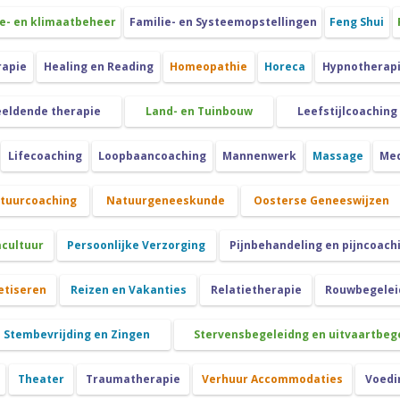
e- en klimaatbeheer
Familie- en Systeemopstellingen
Feng Shui
rapie
Healing en Reading
Homeopathie
Horeca
Hypnotherap
eeldende therapie
Land- en Tuinbouw
Leefstijlcoaching
Lifecoaching
Loopbaancoaching
Mannenwerk
Massage
Med
atuurcoaching
Natuurgeneeskunde
Oosterse Geneeswijzen
cultuur
Persoonlijke Verzorging
Pijnbehandeling en pijncoach
etiseren
Reizen en Vakanties
Relatietherapie
Rouwbegeleid
Stembevrijding en Zingen
Stervensbegeleidng en uitvaartbeg
Theater
Traumatherapie
Verhuur Accommodaties
Voedi