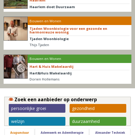
Haarlem
Haarlem doet Duurzaam
Bouwen en Wonen
Tjaden Woonbiologie voor een gezonde en
harmonieuze woning
Tjaden Woonbiologie
Thijs Tjaden
Bouwen en Wonen
Hart & Huis Makelaardij
Hart&Huis Makelaardij
Dorien Hollemans
Zoek een aanbieder op onderwerp
persoonlijke groei
gezondheid
welzijn
duurzaamheid
Acupunctuur
Ademwerk en Ademtherapie
Alexander Techniek