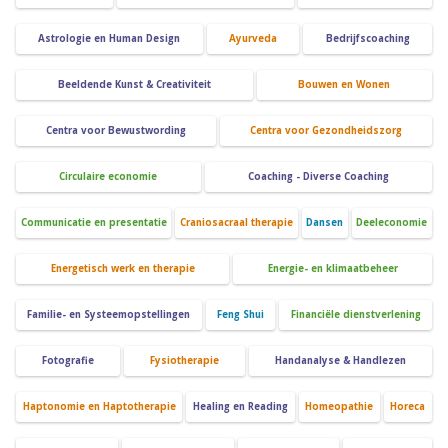
Astrologie en Human Design
Ayurveda
Bedrijfscoaching
Beeldende Kunst & Creativiteit
Bouwen en Wonen
Centra voor Bewustwording
Centra voor Gezondheidszorg
Circulaire economie
Coaching - Diverse Coaching
Communicatie en presentatie
Craniosacraal therapie
Dansen
Deeleconomie
Energetisch werk en therapie
Energie- en klimaatbeheer
Familie- en Systeemopstellingen
Feng Shui
Financiële dienstverlening
Fotografie
Fysiotherapie
Handanalyse & Handlezen
Haptonomie en Haptotherapie
Healing en Reading
Homeopathie
Horeca