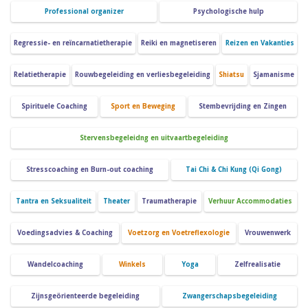
Professional organizer
Psychologische hulp
Regressie- en reïncarnatietherapie
Reiki en magnetiseren
Reizen en Vakanties
Relatietherapie
Rouwbegeleiding en verliesbegeleiding
Shiatsu
Sjamanisme
Spirituele Coaching
Sport en Beweging
Stembevrijding en Zingen
Stervensbegeleidng en uitvaartbegeleiding
Stresscoaching en Burn-out coaching
Tai Chi & Chi Kung (Qi Gong)
Tantra en Seksualiteit
Theater
Traumatherapie
Verhuur Accommodaties
Voedingsadvies & Coaching
Voetzorg en Voetreflexologie
Vrouwenwerk
Wandelcoaching
Winkels
Yoga
Zelfrealisatie
Zijnsgeörienteerde begeleiding
Zwangerschapsbegeleiding