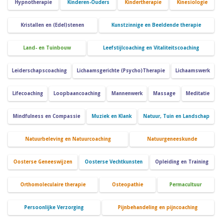
Hypnotherapie
Kinderen-Ouders
Kindertherapie
Kinesiologie
Kristallen en (Edel)stenen
Kunstzinnige en Beeldende therapie
Land- en Tuinbouw
Leefstijlcoaching en Vitaliteitscoaching
Leiderschapscoaching
Lichaamsgerichte (Psycho)Therapie
Lichaamswerk
Lifecoaching
Loopbaancoaching
Mannenwerk
Massage
Meditatie
Mindfulness en Compassie
Muziek en Klank
Natuur, Tuin en Landschap
Natuurbeleving en Natuurcoaching
Natuurgeneeskunde
Oosterse Geneeswijzen
Oosterse Vechtkunsten
Opleiding en Training
Orthomoleculaire therapie
Osteopathie
Permacultuur
Persoonlijke Verzorging
Pijnbehandeling en pijncoaching