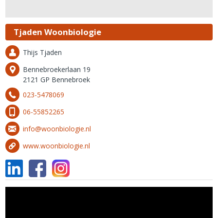
Tjaden Woonbiologie
Thijs Tjaden
Bennebroekerlaan 19
2121 GP Bennebroek
023-5478069
06-55852265
info@woonbiologie.nl
www.woonbiologie.nl