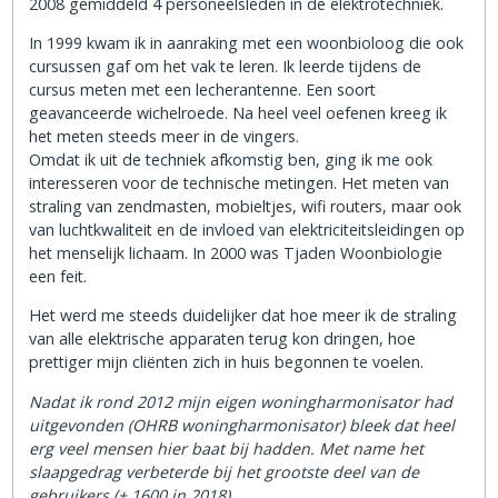
2008 gemiddeld 4 personeelsleden in de elektrotechniek.
In 1999 kwam ik in aanraking met een woonbioloog die ook
cursussen gaf om het vak te leren. Ik leerde tijdens de
cursus meten met een lecherantenne. Een soort
geavanceerde wichelroede. Na heel veel oefenen kreeg ik
het meten steeds meer in de vingers.
Omdat ik uit de techniek afkomstig ben, ging ik me ook
interesseren voor de technische metingen. Het meten van
straling van zendmasten, mobieltjes, wifi routers, maar ook
van luchtkwaliteit en de invloed van elektriciteitsleidingen op
het menselijk lichaam. In 2000 was Tjaden Woonbiologie
een feit.
Het werd me steeds duidelijker dat hoe meer ik de straling
van alle elektrische apparaten terug kon dringen, hoe
prettiger mijn cliënten zich in huis begonnen te voelen.
Nadat ik rond 2012 mijn eigen woningharmonisator had
uitgevonden (OHRB woningharmonisator) bleek dat heel
erg veel mensen hier baat bij hadden. Met name het
slaapgedrag verbeterde bij het grootste deel van de
gebruikers (± 1600 in 2018)