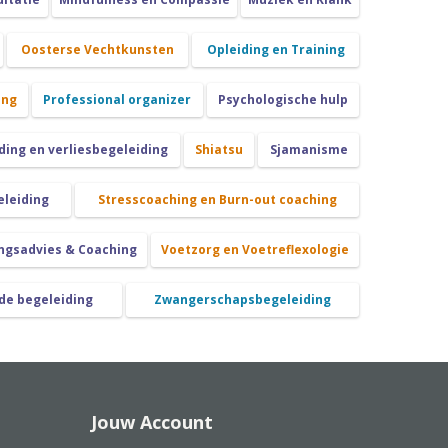
Oosterse Vechtkunsten
Opleiding en Training
ing
Professional organizer
Psychologische hulp
ing en verliesbegeleiding
Shiatsu
Sjamanisme
eleiding
Stresscoaching en Burn-out coaching
ngsadvies & Coaching
Voetzorg en Voetreflexologie
de begeleiding
Zwangerschapsbegeleiding
Jouw Account