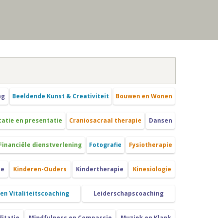
ng
Beeldende Kunst & Creativiteit
Bouwen en Wonen
tie en presentatie
Craniosacraal therapie
Dansen
Financiële dienstverlening
Fotografie
Fysiotherapie
ie
Kinderen-Ouders
Kindertherapie
Kinesiologie
 en Vitaliteitscoaching
Leiderschapscoaching
itatie
Mindfulness en Compassie
Muziek en Klank