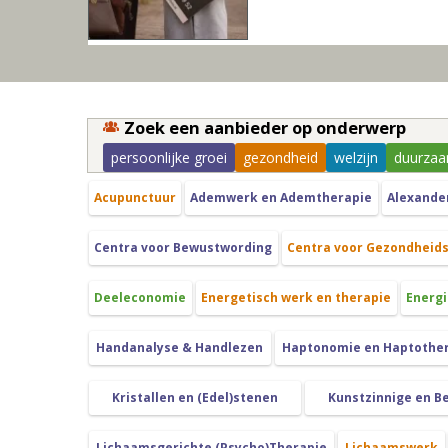
Zoek een aanbieder op onderwerp
persoonlijke groei
gezondheid
welzijn
duurzaa
Acupunctuur
Ademwerk en Ademtherapie
Alexande
Centra voor Bewustwording
Centra voor Gezondheid
Deeleconomie
Energetisch werk en therapie
Energi
Handanalyse & Handlezen
Haptonomie en Haptothe
Kristallen en (Edel)stenen
Kunstzinnige en B
Lichaamsgerichte (Psycho)Therapie
Lichaamswerk