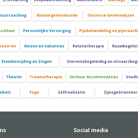
atuurcoaching
Natuurgeneeskunde
Oosterse Geneeswijzen
cultuur
Persoonlijke Verzorging
Pijnbehandeling en pijncoach
etiseren
Reizen en Vakanties
Relatietherapie
Rouwbegeleid
Stembevrijding en Zingen
Stervensbegeleidng en uitvaartbeg
Theater
Traumatherapie
Verhuur Accommodaties
Voedi
nkels
Yoga
Zelfrealisatie
Zijnsgeörienteer
ns
Social media