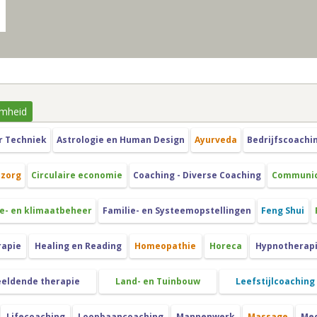
mheid
r Techniek
Astrologie en Human Design
Ayurveda
Bedrijfscoachi
szorg
Circulaire economie
Coaching - Diverse Coaching
Communica
e- en klimaatbeheer
Familie- en Systeemopstellingen
Feng Shui
rapie
Healing en Reading
Homeopathie
Horeca
Hypnotherap
eeldende therapie
Land- en Tuinbouw
Leefstijlcoaching
Lifecoaching
Loopbaancoaching
Mannenwerk
Massage
Med