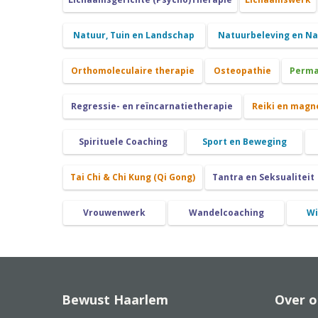
Natuur, Tuin en Landschap
Natuurbeleving en N
Orthomoleculaire therapie
Osteopathie
Perma
Regressie- en reïncarnatietherapie
Reiki en magn
Spirituele Coaching
Sport en Beweging
Tai Chi & Chi Kung (Qi Gong)
Tantra en Seksualiteit
Vrouwenwerk
Wandelcoaching
Wi
Bewust Haarlem
Over o