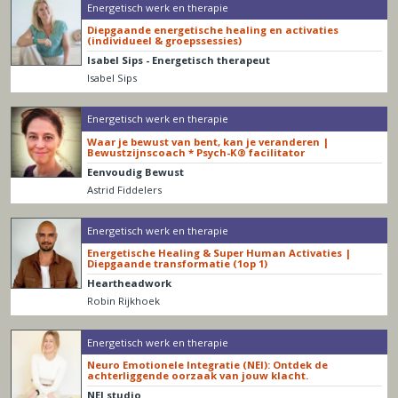
Energetisch werk en therapie
Diepgaande energetische healing en activaties
(individueel & groepssessies)
Isabel Sips - Energetisch therapeut
Isabel Sips
Energetisch werk en therapie
Waar je bewust van bent, kan je veranderen |
Bewustzijnscoach * Psych-K® facilitator
Eenvoudig Bewust
Astrid Fiddelers
Energetisch werk en therapie
Energetische Healing & Super Human Activaties |
Diepgaande transformatie (1op 1)
Heartheadwork
Robin Rijkhoek
Energetisch werk en therapie
Neuro Emotionele Integratie (NEI): Ontdek de
achterliggende oorzaak van jouw klacht.
NEI studio