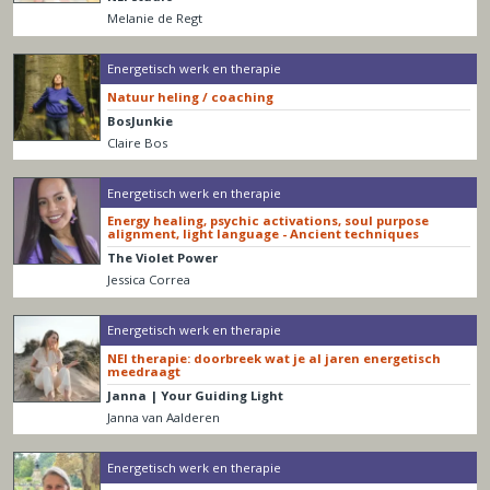
Melanie de Regt
Energetisch werk en therapie
Natuur heling / coaching
BosJunkie
Claire Bos
Energetisch werk en therapie
Energy healing, psychic activations, soul purpose
alignment, light language - Ancient techniques
The Violet Power
Jessica Correa
Energetisch werk en therapie
NEI therapie: doorbreek wat je al jaren energetisch
meedraagt
Janna | Your Guiding Light
Janna van Aalderen
Energetisch werk en therapie