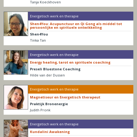
Tanja Koeckhoven
Energetisch werk en therapie
Shen4You: Acupunctuur en Qi Gong als middel tot
persoonlijke en spirituele ontwikkeling
Shen4You
Tinka Tan
Energetisch werk en therapie
Energy healing, tarot en spirituele coaching
Preseli Bluestone Coaching
Hilde van der Dussen
Energetisch werk en therapie
Magnetiseur en Energetisch therapeut
Praktijk Bronenergie
Judith Pronk
Energetisch werk en therapie
Kundalini Awakening