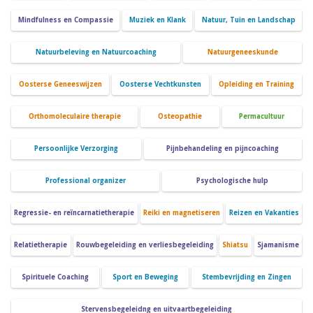
Mindfulness en Compassie
Muziek en Klank
Natuur, Tuin en Landschap
Natuurbeleving en Natuurcoaching
Natuurgeneeskunde
Oosterse Geneeswijzen
Oosterse Vechtkunsten
Opleiding en Training
Orthomoleculaire therapie
Osteopathie
Permacultuur
Persoonlijke Verzorging
Pijnbehandeling en pijncoaching
Professional organizer
Psychologische hulp
Regressie- en reïncarnatietherapie
Reiki en magnetiseren
Reizen en Vakanties
Relatietherapie
Rouwbegeleiding en verliesbegeleiding
Shiatsu
Sjamanisme
Spirituele Coaching
Sport en Beweging
Stembevrijding en Zingen
Stervensbegeleidng en uitvaartbegeleiding