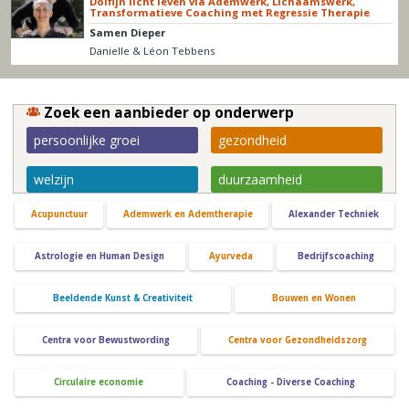
Dolfijn licht leven via Ademwerk, Lichaamswerk,
Transformatieve Coaching met Regressie Therapie
Samen Dieper
Danielle & Léon Tebbens
Zoek een aanbieder op onderwerp
persoonlijke groei
gezondheid
welzijn
duurzaamheid
Acupunctuur
Ademwerk en Ademtherapie
Alexander Techniek
Astrologie en Human Design
Ayurveda
Bedrijfscoaching
Beeldende Kunst & Creativiteit
Bouwen en Wonen
Centra voor Bewustwording
Centra voor Gezondheidszorg
Circulaire economie
Coaching - Diverse Coaching