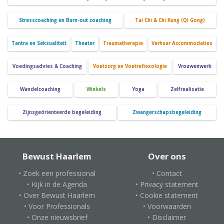
Stresscoaching en Burn-out coaching
Tai Chi & Chi Kung (Qi Gong)
Tantra en Seksualiteit
Theater
Traumatherapie
Verhuur Accommodaties
Voedingsadvies & Coaching
Voetzorg en Voetreflexologie
Vrouwenwerk
Wandelcoaching
Winkels
Yoga
Zelfrealisatie
Zijnsgeörienteerde begeleiding
Zwangerschapsbegeleiding
Bewust Haarlem
Over ons
• Zoek een professional
• Contact
• Kijk in de Agenda
• Privacy statement
• Over Bewust Haarlem
• Cookie statement
• Voor Professionals
• Voorwaarden
• Onze nieuwsbrief
• Disclaimer