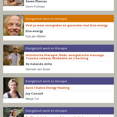
Seven7Senses
Demi Polman
Energetisch werk en therapie
Voel je weer energieker en gezonder met Eise-energy
Eise-energy
Eise Jan Wattel
Energetisch werk en therapie
Holistische therapie: Reiki, energetische massage,
Trauma release, Meditatie en Coaching
De helende stilte
Hannah van Beek
Energetisch werk en therapie
Aura Chakra Energy Healing
Joy Consult
Marja Tol
Energetisch werk en therapie