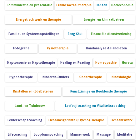
Communicatie en presentatie
Craniosacraal therapie
Dansen
Deeleconomie
Energetisch werk en therapie
Energie- en klimaatbeheer
Familie- en Systeemopstellingen
Feng Shui
Financiële dienstverlening
Fotografie
Fysiotherapie
Handanalyse & Handlezen
Haptonomie en Haptotherapie
Healing en Reading
Homeopathie
Horeca
Hypnotherapie
Kinderen-Ouders
Kindertherapie
Kinesiologie
Kristallen en (Edel)stenen
Kunstzinnige en Beeldende therapie
Land- en Tuinbouw
Leefstijlcoaching en Vitaliteitscoaching
Leiderschapscoaching
Lichaamsgerichte (Psycho)Therapie
Lichaamswerk
Lifecoaching
Loopbaancoaching
Mannenwerk
Massage
Meditatie