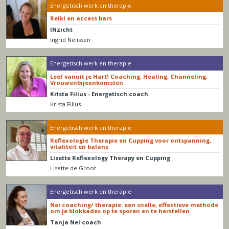
Energetisch werk en therapie
Reiki en access bars
INzicht
Ingrid Nelissen
Energetisch werk en therapie
Leef vanuit je Hart! Coaching, Healing, Channeling,
Vrouwenbijeenkomsten
Krista Filius - Energetisch coach
Krista Filius
Energetisch werk en therapie
Reflexologie Therapie en Cupping voor ontspanning,
vitaliteit en balans
Lisette Reflexology Therapy en Cupping
Lisette de Groot
Energetisch werk en therapie
Nei coaching/ therapie: een snelle, effectieve methode
om je blokkades op te sporen en te herstellen
Tanja Nei coach