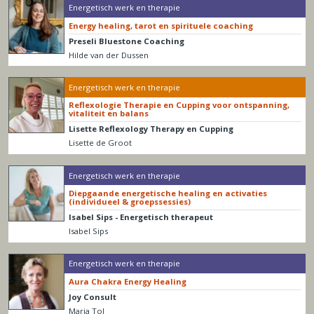
Energetisch werk en therapie
Energy healing, tarot en spirituele coaching
Preseli Bluestone Coaching
Hilde van der Dussen
Energetisch werk en therapie
Reflexologie Therapie en Cupping voor ontspanning,
vitaliteit en balans
Lisette Reflexology Therapy en Cupping
Lisette de Groot
Energetisch werk en therapie
Diepgaande energetische healing en activaties
(individueel & groepssessies)
Isabel Sips - Energetisch therapeut
Isabel Sips
Energetisch werk en therapie
Aura Chakra Energy Healing
Joy Consult
Marja Tol