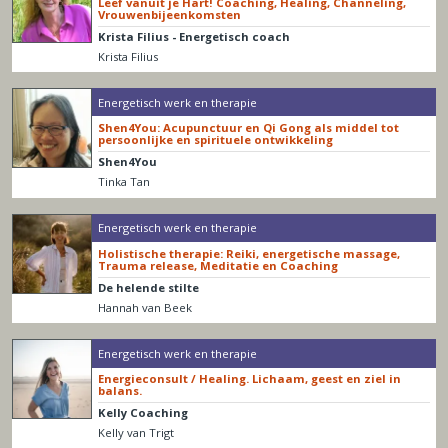
Leef vanuit je Hart! Coaching, Healing, Channeling,
Vrouwenbijeenkomsten
Krista Filius - Energetisch coach
Krista Filius
Energetisch werk en therapie
Shen4You: Acupunctuur en Qi Gong als middel tot
persoonlijke en spirituele ontwikkeling
Shen4You
Tinka Tan
Energetisch werk en therapie
Holistische therapie: Reiki, energetische massage,
Trauma release, Meditatie en Coaching
De helende stilte
Hannah van Beek
Energetisch werk en therapie
Energieconsult / Healing. Lichaam, geest en ziel in
balans.
Kelly Coaching
Kelly van Trigt