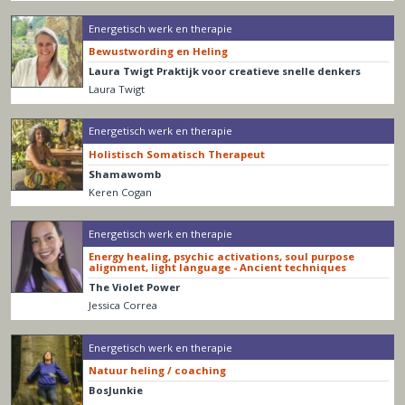
Energetisch werk en therapie
Bewustwording en Heling
Laura Twigt Praktijk voor creatieve snelle denkers
Laura Twigt
Energetisch werk en therapie
Holistisch Somatisch Therapeut
Shamawomb
Keren Cogan
Energetisch werk en therapie
Energy healing, psychic activations, soul purpose
alignment, light language - Ancient techniques
The Violet Power
Jessica Correa
Energetisch werk en therapie
Natuur heling / coaching
BosJunkie