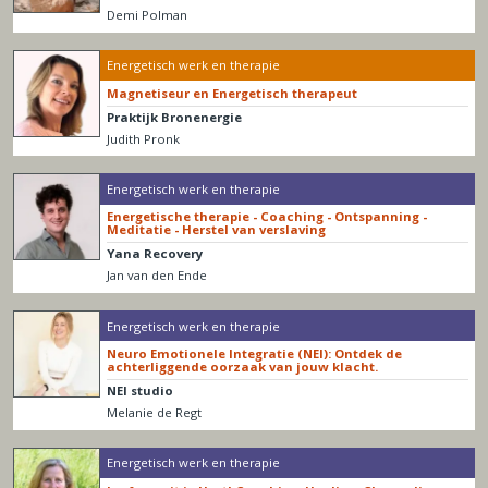
Demi Polman
Energetisch werk en therapie
Magnetiseur en Energetisch therapeut
Praktijk Bronenergie
Judith Pronk
Energetisch werk en therapie
Energetische therapie - Coaching - Ontspanning -
Meditatie - Herstel van verslaving
Yana Recovery
Jan van den Ende
Energetisch werk en therapie
Neuro Emotionele Integratie (NEI): Ontdek de
achterliggende oorzaak van jouw klacht.
NEI studio
Melanie de Regt
Energetisch werk en therapie