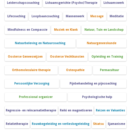
Leiderschapscoaching
Lichaamsgerichte (Psycho)Therapie
Lichaamswerk
Lifecoaching
Loopbaancoaching
Mannenwerk
Massage
Meditatie
Mindfulness en Compassie
Muziek en Klank
Natuur, Tuin en Landschap
Natuurbeleving en Natuurcoaching
Natuurgeneeskunde
Oosterse Geneeswijzen
Oosterse Vechtkunsten
Opleiding en Training
Orthomoleculaire therapie
Osteopathie
Permacultuur
Persoonlijke Verzorging
Pijnbehandeling en pijncoaching
Professional organizer
Psychologische hulp
Regressie- en reïncarnatietherapie
Reiki en magnetiseren
Reizen en Vakanties
Relatietherapie
Rouwbegeleiding en verliesbegeleiding
Shiatsu
Sjamanisme