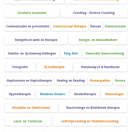
Circulaire economie
Coaching - Diverse Coaching
Communicatie en presentatie
Craniosacraal therapie
Dansen
Deeleconomie
Energetisch werk en therapie
Energie- en klimaatbeheer
Familie- en Systeemopstellingen
Feng Shui
Financiële dienstverlening
Fotografie
Fysiotherapie
Handanalyse & Handlezen
Haptonomie en Haptotherapie
Healing en Reading
Homeopathie
Horeca
Hypnotherapie
Kinderen-Ouders
Kindertherapie
Kinesiologie
Kristallen en (Edel)stenen
Kunstzinnige en Beeldende therapie
Land- en Tuinbouw
Leefstijlcoaching en Vitaliteitscoaching