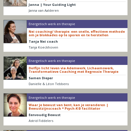
Janna | Your Guiding Light
Janna van Aalderen
Energetisch werk en therapie
Nei coaching/ therapie: een snelle, effectieve methode
om je blokkades op te sporen en te herstellen
Tanja Nei coach
Tanja Koeckhoven
Energetisch werk en therapie
Dolfijn licht leven via Ademwerk, Lichaamswerk,
Transformatieve Coaching met Regressie Therapie
Samen Dieper
Danielle & Léon Tebbens
Energetisch werk en therapie
Waar je bewust van bent, kan je veranderen |
Bewustzijnscoach * Psych-K® facilitator
Eenvoudig Bewust
Astrid Fiddelers