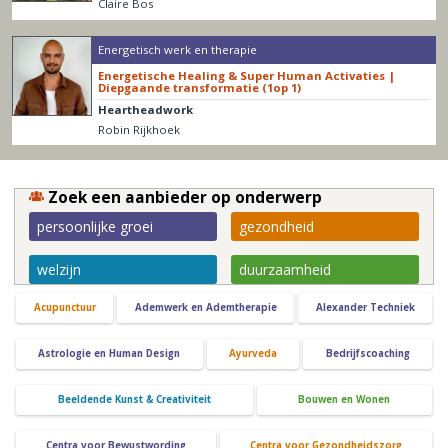
Claire Bos
Energetisch werk en therapie
Energetische Healing & Super Human Activaties |
Diepgaande transformatie (1op 1)
Heartheadwork
Robin Rijkhoek
Zoek een aanbieder op onderwerp
persoonlijke groei
gezondheid
welzijn
duurzaamheid
Acupunctuur
Ademwerk en Ademtherapie
Alexander Techniek
Astrologie en Human Design
Ayurveda
Bedrijfscoaching
Beeldende Kunst & Creativiteit
Bouwen en Wonen
Centra voor Bewustwording
Centra voor Gezondheidszorg