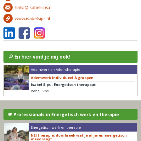
hallo@isabelsips.nl
www.isabelsips.nl
En hier vind je mij ook!
Ademwerk en Ademtherapie
Ademwerk individueel & groepen
Isabel Sips - Energetisch therapeut
Isabel Sips
Professionals in Energetisch werk en therapie
Energetisch werk en therapie
NEI therapie: doorbreek wat je al jaren energetisch
meedraagt