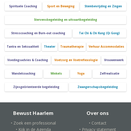
Spirituele Coaching
Sport en Beweging
Stembevrijding en Zingen
Stervensbegeleidng en uitvaartbegeleiding
Stresscoaching en Burn-out coaching
Tai Chi & Chi Kung (Qi Gong)
Tantra en Seksualiteit
Theater
Traumatherapie
Verhuur Accommodaties
Voedingsadvies & Coaching
Voetzorg en Voetreflexologie
Vrouwenwerk
Wandelcoaching
Winkels
Yoga
Zelfrealisatie
Zijnsgeörienteerde begeleiding
Zwangerschapsbegeleiding
Bewust Haarlem
Over ons
• Zoek een professional
• Contact
• Kijk in de Agenda
• Privacy statement