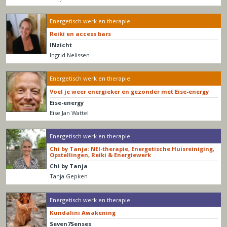
Energetisch werk en therapie
Reiki en access bars
INzicht
Ingrid Nelissen
Energetisch werk en therapie
Voel je weer energieker en gezonder met Eise-energy
Eise-energy
Eise Jan Wattel
Energetisch werk en therapie
Chi by Tanja: NEI-therapie, Energetische Huisreiniging,
Opstellingen, Reiki & Energiewerk
Chi by Tanja
Tanja Gepken
Energetisch werk en therapie
Kundalini Awakening
Seven7Senses