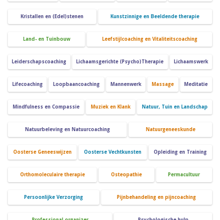
Kristallen en (Edel)stenen
Kunstzinnige en Beeldende therapie
Land- en Tuinbouw
Leefstijlcoaching en Vitaliteitscoaching
Leiderschapscoaching
Lichaamsgerichte (Psycho)Therapie
Lichaamswerk
Lifecoaching
Loopbaancoaching
Mannenwerk
Massage
Meditatie
Mindfulness en Compassie
Muziek en Klank
Natuur, Tuin en Landschap
Natuurbeleving en Natuurcoaching
Natuurgeneeskunde
Oosterse Geneeswijzen
Oosterse Vechtkunsten
Opleiding en Training
Orthomoleculaire therapie
Osteopathie
Permacultuur
Persoonlijke Verzorging
Pijnbehandeling en pijncoaching
Professional organizer
Psychologische hulp