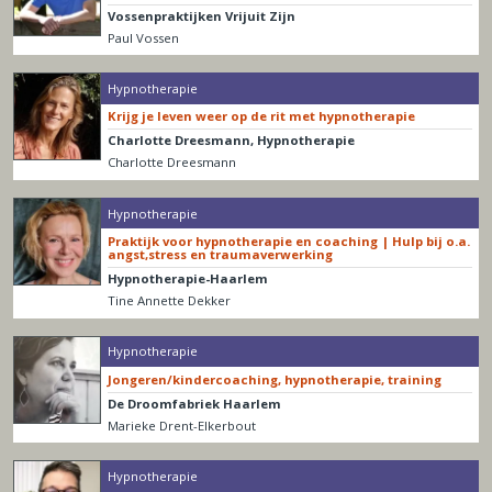
Vossenpraktijken Vrijuit Zijn
Paul Vossen
Hypnotherapie
Krijg je leven weer op de rit met hypnotherapie
Charlotte Dreesmann, Hypnotherapie
Charlotte Dreesmann
Hypnotherapie
Praktijk voor hypnotherapie en coaching | Hulp bij o.a.
angst,stress en traumaverwerking
Hypnotherapie-Haarlem
Tine Annette Dekker
Hypnotherapie
Jongeren/kindercoaching, hypnotherapie, training
De Droomfabriek Haarlem
Marieke Drent-Elkerbout
Hypnotherapie