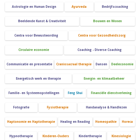
Astrologie en Human Design
Ayurveda
Bedrijfscoaching
Beeldende Kunst & Creativiteit
Bouwen en Wonen
Centra voor Bewustwording
Centra voor Gezondheidszorg
Circulaire economie
Coaching - Diverse Coaching
Communicatie en presentatie
Craniosacraal therapie
Dansen
Deeleconomie
Energetisch werk en therapie
Energie- en klimaatbeheer
Familie- en Systeemopstellingen
Feng Shui
Financiële dienstverlening
Fotografie
Fysiotherapie
Handanalyse & Handlezen
Haptonomie en Haptotherapie
Healing en Reading
Homeopathie
Horeca
Hypnotherapie
Kinderen-Ouders
Kindertherapie
Kinesiologie