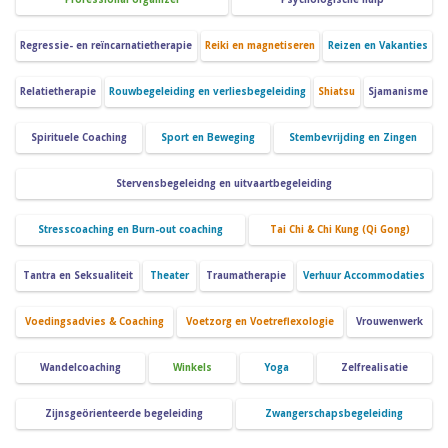
Regressie- en reïncarnatietherapie
Reiki en magnetiseren
Reizen en Vakanties
Relatietherapie
Rouwbegeleiding en verliesbegeleiding
Shiatsu
Sjamanisme
Spirituele Coaching
Sport en Beweging
Stembevrijding en Zingen
Stervensbegeleidng en uitvaartbegeleiding
Stresscoaching en Burn-out coaching
Tai Chi & Chi Kung (Qi Gong)
Tantra en Seksualiteit
Theater
Traumatherapie
Verhuur Accommodaties
Voedingsadvies & Coaching
Voetzorg en Voetreflexologie
Vrouwenwerk
Wandelcoaching
Winkels
Yoga
Zelfrealisatie
Zijnsgeörienteerde begeleiding
Zwangerschapsbegeleiding