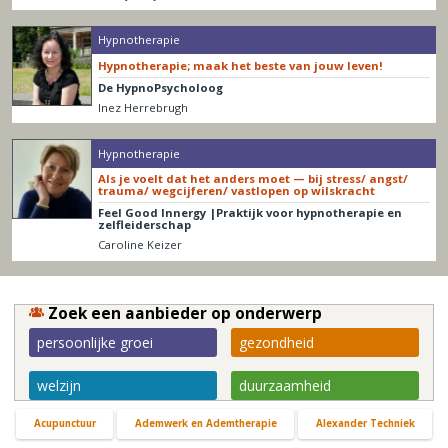
Hypnotherapie
Hypnotherapie; maak het beste van jouw leven!
De HypnoPsycholoog
Inez Herrebrugh
Hypnotherapie
Als je voelt dat het anders moet — bij stress/ angst/
trauma/ wegcijferen/ vastlopen op wilskracht
Feel Good Innergy |Praktijk voor hypnotherapie en
zelfleiderschap
Caroline Keizer
Zoek een aanbieder op onderwerp
persoonlijke groei
gezondheid
welzijn
duurzaamheid
Acupunctuur
Ademwerk en Ademtherapie
Alexander Techniek