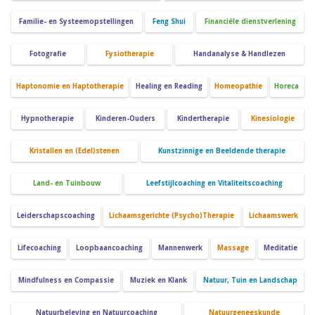
Familie- en Systeemopstellingen
Feng Shui
Financiële dienstverlening
Fotografie
Fysiotherapie
Handanalyse & Handlezen
Haptonomie en Haptotherapie
Healing en Reading
Homeopathie
Horeca
Hypnotherapie
Kinderen-Ouders
Kindertherapie
Kinesiologie
Kristallen en (Edel)stenen
Kunstzinnige en Beeldende therapie
Land- en Tuinbouw
Leefstijlcoaching en Vitaliteitscoaching
Leiderschapscoaching
Lichaamsgerichte (Psycho)Therapie
Lichaamswerk
Lifecoaching
Loopbaancoaching
Mannenwerk
Massage
Meditatie
Mindfulness en Compassie
Muziek en Klank
Natuur, Tuin en Landschap
Natuurbeleving en Natuurcoaching
Natuurgeneeskunde