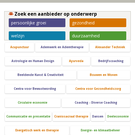
Zoek een aanbieder op onderwerp
persoonlijke groei
gezondheid
welzijn
duurzaamheid
Acupunctuur
Ademwerk en Ademtherapie
Alexander Techniek
Astrologie en Human Design
Ayurveda
Bedrijfscoaching
Beeldende Kunst & Creativiteit
Bouwen en Wonen
Centra voor Bewustwording
Centra voor Gezondheidszorg
Circulaire economie
Coaching - Diverse Coaching
Communicatie en presentatie
Craniosacraal therapie
Dansen
Deeleconomie
Energetisch werk en therapie
Energie- en klimaatbeheer