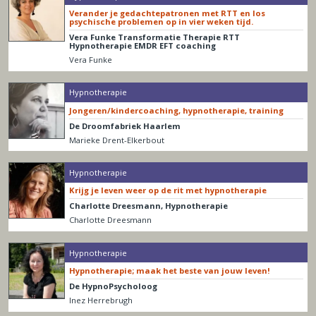
Verander je gedachtepatronen met RTT en los
psychische problemen op in vier weken tijd.
Vera Funke Transformatie Therapie RTT
Hypnotherapie EMDR EFT coaching
Vera Funke
Hypnotherapie
Jongeren/kindercoaching, hypnotherapie, training
De Droomfabriek Haarlem
Marieke Drent-Elkerbout
Hypnotherapie
Krijg je leven weer op de rit met hypnotherapie
Charlotte Dreesmann, Hypnotherapie
Charlotte Dreesmann
Hypnotherapie
Hypnotherapie; maak het beste van jouw leven!
De HypnoPsycholoog
Inez Herrebrugh