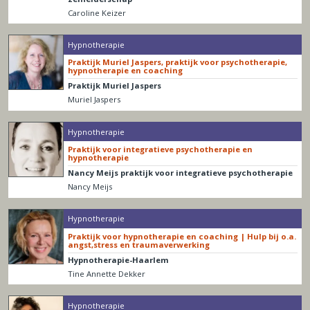
Caroline Keizer
Hypnotherapie
Praktijk Muriel Jaspers, praktijk voor psychotherapie,
hypnotherapie en coaching
Praktijk Muriel Jaspers
Muriel Jaspers
Hypnotherapie
Praktijk voor integratieve psychotherapie en
hypnotherapie
Nancy Meijs praktijk voor integratieve psychotherapie
Nancy Meijs
Hypnotherapie
Praktijk voor hypnotherapie en coaching | Hulp bij o.a.
angst,stress en traumaverwerking
Hypnotherapie-Haarlem
Tine Annette Dekker
Hypnotherapie