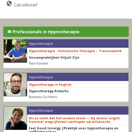
Catcollectief
Professionals in Hypnotherapie
Hypnotherapie
Hypnotherapie - Holistische Therapie – Traumawerk
Vossenpraktijken Vrijuit Zijn
Paul Vossen
Hypnotherapie
Hypnotherapy in English
Hypnotherapy Roberto
Roberto Di Pietro
Hypnotherapie
Als je voelt dat het anders moet — bij stress/ angst/
trauma/ wegcijferen/ vastlopen op wilskracht
Feel Good Innergy |Praktijk voor hypnotherapie en
zelfleiderschap