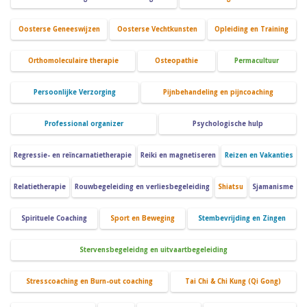
Oosterse Geneeswijzen
Oosterse Vechtkunsten
Opleiding en Training
Orthomoleculaire therapie
Osteopathie
Permacultuur
Persoonlijke Verzorging
Pijnbehandeling en pijncoaching
Professional organizer
Psychologische hulp
Regressie- en reïncarnatietherapie
Reiki en magnetiseren
Reizen en Vakanties
Relatietherapie
Rouwbegeleiding en verliesbegeleiding
Shiatsu
Sjamanisme
Spirituele Coaching
Sport en Beweging
Stembevrijding en Zingen
Stervensbegeleidng en uitvaartbegeleiding
Stresscoaching en Burn-out coaching
Tai Chi & Chi Kung (Qi Gong)