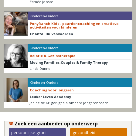
Edmée Joosse
Kinderen-Ouders
PonyRanch Kids - paardencoaching en creatieve
activiteiten voor kinderen
Chantal Duivenvoorden
Kinderen-Ouders
Relatie & Gezinstherapie
Moving Families-Couples & Family Therapy
Linda Dunne
Kinderen-Ouders
Coaching voor jongeren
Leuker Leven Academy
Janine de Krijger, gediplomeerd jongerencoach
Zoek een aanbieder op onderwerp
persoonlijke groei
gezondheid