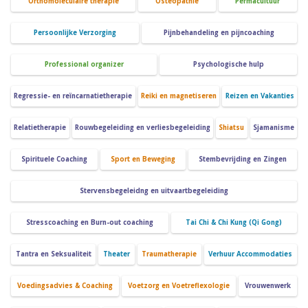
Orthomoleculaire therapie
Osteopathie
Permacultuur
Persoonlijke Verzorging
Pijnbehandeling en pijncoaching
Professional organizer
Psychologische hulp
Regressie- en reïncarnatietherapie
Reiki en magnetiseren
Reizen en Vakanties
Relatietherapie
Rouwbegeleiding en verliesbegeleiding
Shiatsu
Sjamanisme
Spirituele Coaching
Sport en Beweging
Stembevrijding en Zingen
Stervensbegeleidng en uitvaartbegeleiding
Stresscoaching en Burn-out coaching
Tai Chi & Chi Kung (Qi Gong)
Tantra en Seksualiteit
Theater
Traumatherapie
Verhuur Accommodaties
Voedingsadvies & Coaching
Voetzorg en Voetreflexologie
Vrouwenwerk