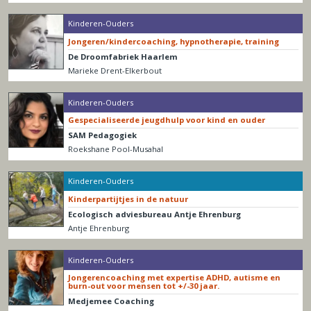
Kinderen-Ouders
Jongeren/kindercoaching, hypnotherapie, training
De Droomfabriek Haarlem
Marieke Drent-Elkerbout
Kinderen-Ouders
Gespecialiseerde jeugdhulp voor kind en ouder
SAM Pedagogiek
Roekshane Pool-Musahal
Kinderen-Ouders
Kinderpartijtjes in de natuur
Ecologisch adviesbureau Antje Ehrenburg
Antje Ehrenburg
Kinderen-Ouders
Jongerencoaching met expertise ADHD, autisme en
burn-out voor mensen tot +/-30 jaar.
Medjemee Coaching