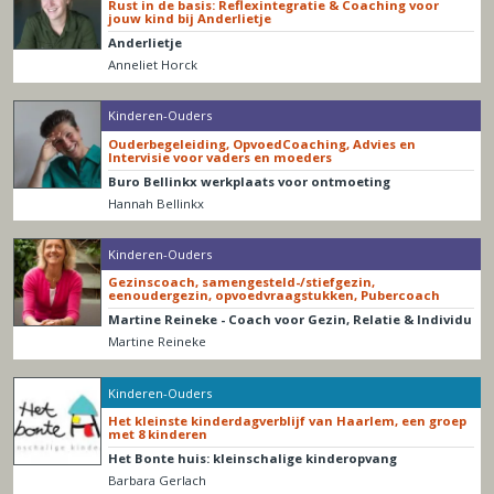
Rust in de basis: Reflexintegratie & Coaching voor
jouw kind bij Anderlietje
Anderlietje
Anneliet Horck
Kinderen-Ouders
Ouderbegeleiding, OpvoedCoaching, Advies en
Intervisie voor vaders en moeders
Buro Bellinkx werkplaats voor ontmoeting
Hannah Bellinkx
Kinderen-Ouders
Gezinscoach, samengesteld-/stiefgezin,
eenoudergezin, opvoedvraagstukken, Pubercoach
Martine Reineke - Coach voor Gezin, Relatie & Individu
Martine Reineke
Kinderen-Ouders
Het kleinste kinderdagverblijf van Haarlem, een groep
met 8 kinderen
Het Bonte huis: kleinschalige kinderopvang
Barbara Gerlach