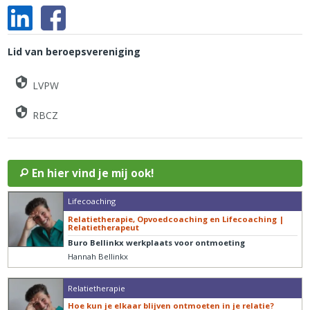
Lid van beroepsvereniging
LVPW
RBCZ
En hier vind je mij ook!
Lifecoaching
Relatietherapie, Opvoedcoaching en Lifecoaching |
Relatietherapeut
Buro Bellinkx werkplaats voor ontmoeting
Hannah Bellinkx
Relatietherapie
Hoe kun je elkaar blijven ontmoeten in je relatie?