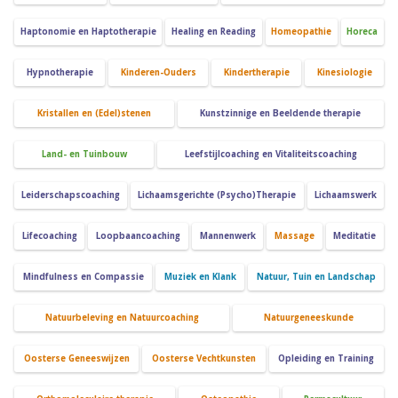
Haptonomie en Haptotherapie
Healing en Reading
Homeopathie
Horeca
Hypnotherapie
Kinderen-Ouders
Kindertherapie
Kinesiologie
Kristallen en (Edel)stenen
Kunstzinnige en Beeldende therapie
Land- en Tuinbouw
Leefstijlcoaching en Vitaliteitscoaching
Leiderschapscoaching
Lichaamsgerichte (Psycho)Therapie
Lichaamswerk
Lifecoaching
Loopbaancoaching
Mannenwerk
Massage
Meditatie
Mindfulness en Compassie
Muziek en Klank
Natuur, Tuin en Landschap
Natuurbeleving en Natuurcoaching
Natuurgeneeskunde
Oosterse Geneeswijzen
Oosterse Vechtkunsten
Opleiding en Training