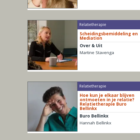
Relatietherapie
Scheidingsbemiddeling en
Mediation
Over & Uit
Martine Stavenga
Relatietherapie
Hoe kun je elkaar blijven
ontmoeten in je relatie?
Relatietherapie Buro
Bellinkx
Buro Bellinkx
Hannah Bellinkx