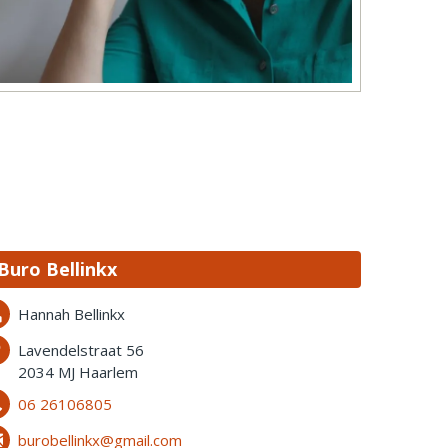
Buro Bellinkx
Hannah Bellinkx
Lavendelstraat 56
2034 MJ Haarlem
06 26106805
burobellinkx@gmail.com