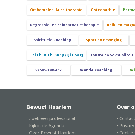
Orthomoleculaire therapie
Osteopathie
Perma
Regressie- en reïncarnatietherapie
Reiki en magn
Spirituele Coaching
Sport en Beweging
Tai Chi & Chi Kung (Qi Gong)
Tantra en Seksualiteit
Vrouwenwerk
Wandelcoaching
Wi
Bewust Haarlem
Over o
• Zoek een professional
• Contac
• Kijk in de Agenda
• Privac
• Over Bewust Haarlem
• Cookie