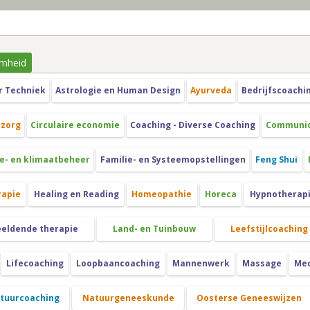
mheid
r Techniek
Astrologie en Human Design
Ayurveda
Bedrijfscoachi
szorg
Circulaire economie
Coaching - Diverse Coaching
Communica
e- en klimaatbeheer
Familie- en Systeemopstellingen
Feng Shui
rapie
Healing en Reading
Homeopathie
Horeca
Hypnotherap
eeldende therapie
Land- en Tuinbouw
Leefstijlcoaching
Lifecoaching
Loopbaancoaching
Mannenwerk
Massage
Med
atuurcoaching
Natuurgeneeskunde
Oosterse Geneeswijzen