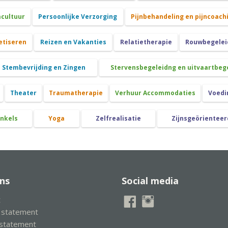
cultuur
Persoonlijke Verzorging
Pijnbehandeling en pijncoach
etiseren
Reizen en Vakanties
Relatietherapie
Rouwbegeleid
Stembevrijding en Zingen
Stervensbegeleidng en uitvaartbeg
Theater
Traumatherapie
Verhuur Accommodaties
Voedi
nkels
Yoga
Zelfrealisatie
Zijnsgeörienteer
ns
Social media
t
y statement
 statement