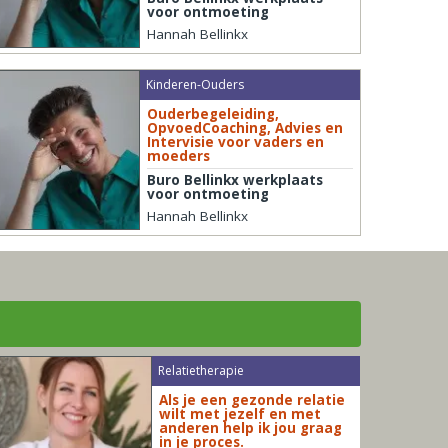
voor ontmoeting
Hannah Bellinkx
Kinderen-Ouders
Ouderbegeleiding,
OpvoedCoaching, Advies en
Intervisie voor vaders en
moeders
Buro Bellinkx werkplaats
voor ontmoeting
Hannah Bellinkx
Relatietherapie
Als je een gezonde relatie
wilt met jezelf en met
anderen help ik jou graag
in je proces.