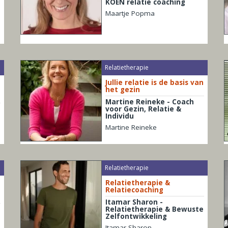
KOEN relatie coaching
Maartje Popma
Relatietherapie
Jullie relatie is de basis van
het gezin
Martine Reineke - Coach
voor Gezin, Relatie &
Individu
Martine Reineke
Relatietherapie
Relatietherapie &
Relatiecoaching
Itamar Sharon -
Relatietherapie & Bewuste
Zelfontwikkeling
Itamar Sharon