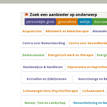
Zoek een aanbieder op onderwerp
persoonlijke groei
gezondheid
welzijn
duurzaa
Acupunctuur
Ademwerk en Ademtherapie
Alexande
Centra voor Bewustwording
Centra voor Gezondheid
Deeleconomie
Energetisch werk en therapie
Energi
Handanalyse & Handlezen
Haptonomie en Haptothe
Kristallen en (Edel)stenen
Kunstzinnige en B
Lichaamsgerichte (Psycho)Therapie
Lichaamswerk
Natuur, Tuin en Landschap
Natuurbeleving en N