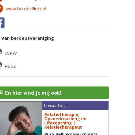
www.burobellinkx.nl
d van beroepsvereniging
LVPW
RBCZ
En hier vind je mij ook!
Lifecoaching
Relatietherapie,
Opvoedcoaching en
Lifecoaching |
Relatietherapeut
Buro Bellinkx werkplaats