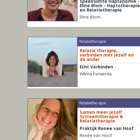
Speelruimte Haptonomie -
Eline Blom - Haptotherapie
en Relatietherapie
Eline Blom
Relatietherapie
Relatie therapie,
verbinden met jezelf en
de ander
Echt Verbinden
Wilma Ferwerda
Relatietherapie
Samen meer jezelf.
Systeemtherapie &
Relatietherapie
Praktijk Renee van Hoof
Renée van Hoof