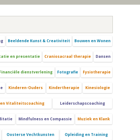
ng
Beeldende Kunst & Creativiteit
Bouwen en Wonen
tie en presentatie
Craniosacraal therapie
Dansen
Financiële dienstverlening
Fotografie
Fysiotherapie
ie
Kinderen-Ouders
Kindertherapie
Kinesiologie
 en Vitaliteitscoaching
Leiderschapscoaching
itatie
Mindfulness en Compassie
Muziek en Klank
Oosterse Vechtkunsten
Opleiding en Training