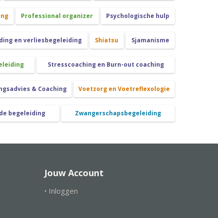
ing
Professional organizer
Psychologische hulp
ing en verliesbegeleiding
Shiatsu
Sjamanisme
eleiding
Stresscoaching en Burn-out coaching
ngsadvies & Coaching
Voetzorg en Voetreflexologie
de begeleiding
Zwangerschapsbegeleiding
Jouw Account
• Inloggen