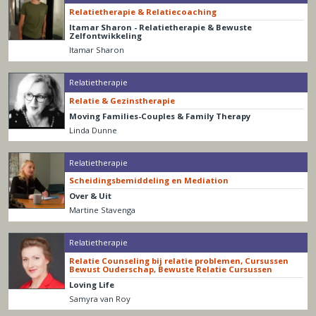
Relatietherapie & Relatiecoaching
Itamar Sharon - Relatietherapie & Bewuste
Zelfontwikkeling
Itamar Sharon
Relatietherapie
Relatie & Gezinstherapie
Moving Families-Couples & Family Therapy
Linda Dunne
Relatietherapie
Scheidingsbemiddeling en Mediation
Over & Uit
Martine Stavenga
Relatietherapie
Relatie Counseling bij relatie problemen, Cursussen
Bewust Ouderschap, Bewuste Relatie Cursussen
Loving Life
Samyra van Roy