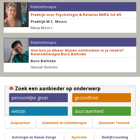
Relatietherapie
Praktijk voor Psychologie & Relaties NVRG lid eft
Praktijk M.C. Moors
Marja Moors
Relatietherapie
Hoe kun je elkaar blijven ontmoeten in je relatie?
Relatietherapie Buro Bellinkx
Buro Bellinkx
Hannah Bellinkx
Zoek een aanbieder op onderwerp
persoonlijke groei
gezondheid
welzijn
duurzaamheid
Acupunctuur
Ademwerk en Ademtherapie
Alexander Techniek
Astrologie en Human Design
Ayurveda
Bedrijfscoaching