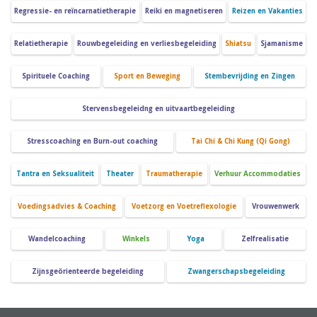
Regressie- en reïncarnatietherapie
Reiki en magnetiseren
Reizen en Vakanties
Relatietherapie
Rouwbegeleiding en verliesbegeleiding
Shiatsu
Sjamanisme
Spirituele Coaching
Sport en Beweging
Stembevrijding en Zingen
Stervensbegeleidng en uitvaartbegeleiding
Stresscoaching en Burn-out coaching
Tai Chi & Chi Kung (Qi Gong)
Tantra en Seksualiteit
Theater
Traumatherapie
Verhuur Accommodaties
Voedingsadvies & Coaching
Voetzorg en Voetreflexologie
Vrouwenwerk
Wandelcoaching
Winkels
Yoga
Zelfrealisatie
Zijnsgeörienteerde begeleiding
Zwangerschapsbegeleiding