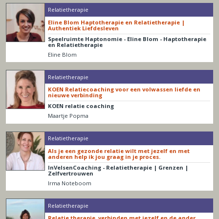
Relatietherapie
Eline Blom Haptotherapie en Relatietherapie |
Authentiek Liefdesleven
Speelruimte Haptonomie - Eline Blom - Haptotherapie
en Relatietherapie
Eline Blom
Relatietherapie
KOEN Relatiecoaching voor een volwassen liefde en
nieuwe verbinding
KOEN relatie coaching
Maartje Popma
Relatietherapie
Als je een gezonde relatie wilt met jezelf en met
anderen help ik jou graag in je proces.
InVelsenCoaching - Relatietherapie | Grenzen |
Zelfvertrouwen
Irma Noteboom
Relatietherapie
Relatie therapie, verbinden met jezelf en de ander