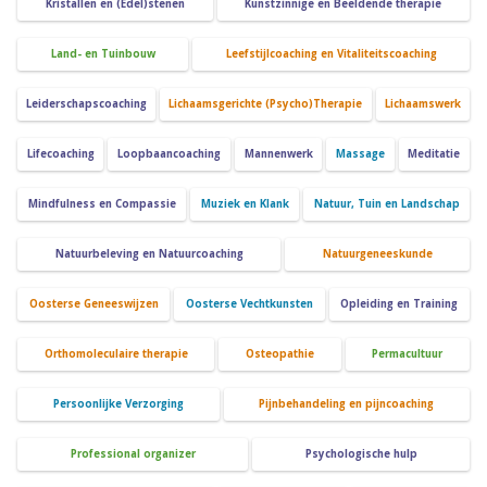
Kristallen en (Edel)stenen
Kunstzinnige en Beeldende therapie
Land- en Tuinbouw
Leefstijlcoaching en Vitaliteitscoaching
Leiderschapscoaching
Lichaamsgerichte (Psycho)Therapie
Lichaamswerk
Lifecoaching
Loopbaancoaching
Mannenwerk
Massage
Meditatie
Mindfulness en Compassie
Muziek en Klank
Natuur, Tuin en Landschap
Natuurbeleving en Natuurcoaching
Natuurgeneeskunde
Oosterse Geneeswijzen
Oosterse Vechtkunsten
Opleiding en Training
Orthomoleculaire therapie
Osteopathie
Permacultuur
Persoonlijke Verzorging
Pijnbehandeling en pijncoaching
Professional organizer
Psychologische hulp