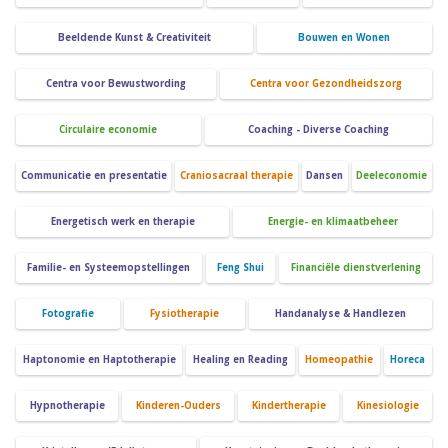
Beeldende Kunst & Creativiteit
Bouwen en Wonen
Centra voor Bewustwording
Centra voor Gezondheidszorg
Circulaire economie
Coaching - Diverse Coaching
Communicatie en presentatie
Craniosacraal therapie
Dansen
Deeleconomie
Energetisch werk en therapie
Energie- en klimaatbeheer
Familie- en Systeemopstellingen
Feng Shui
Financiële dienstverlening
Fotografie
Fysiotherapie
Handanalyse & Handlezen
Haptonomie en Haptotherapie
Healing en Reading
Homeopathie
Horeca
Hypnotherapie
Kinderen-Ouders
Kindertherapie
Kinesiologie