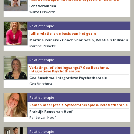
Echt Verbinden
Wilma Ferwerda
Relatietherapie
Jullie relatie is de basis van het gezin
Martine Reineke - Coach voor Gezin, Relatie & Individu
Martine Reineke
Relatietherapie
Verlatings- of bindingsangst? Gea Boschma,
Integratieve Psychotherapie
Gea Boschma, Integratieve Psychotherapie
Gea Boschma
Relatietherapie
Samen meer jezelf. Systeemtherapie & Relatietherapie
Praktijk Renee van Hoof
Renée van Hoof
Relatietherapie